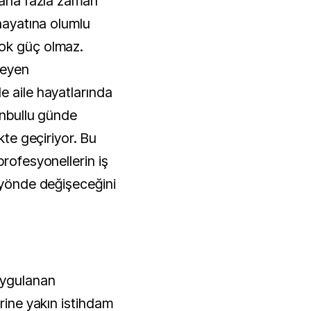
 daha fazla zaman
 hayatına olumlu
ok güç olmaz.
meyen
e aile hayatlarında
tanbullu günde
kte geçiriyor. Bu
profesyonellerin iş
u yönde değişeceğini
uygulanan
erine yakın istihdam