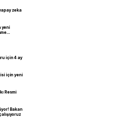
 yapay zeka
n yeni
şme
u için 4 ay
si için yeni
kkı Resmi
üyor! Bakan
çalışıyoruz