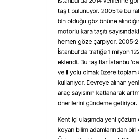
İstanbul’da 2014 verilerine göre, 3 milyon 383 bin
taşıt bulunuyor. 2005’te bu r
bin olduğu göz önüne alındığın
motorlu kara taşıtı sayısındaki
hemen göze çarpıyor. 2005-201
İstanbul’da trafiğe 1 milyon 122
eklendi. Bu taşıtlar İstanbul’d
ve il yolu olmak üzere toplam 
kullanıyor. Devreye alınan yen
araç sayısının katlanarak artm
önerilerini gündeme getiriyor.
Kent içi ulaşımda yeni çözüm ö
koyan bilim adamlarından biri 