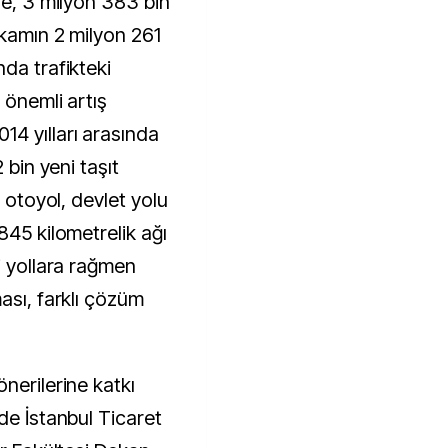
akamın 2 milyon 261
da trafikteki
 önemli artış
4 yılları arasında
 bin yeni taşıt
a otoyol, devlet yolu
845 kilometrelik ağı
i yollara rağmen
ası, farklı çözüm
nerilerine katkı
de İstanbul Ticaret