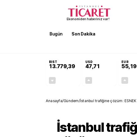
Ekonomiden haberiniz var!
Bugün
Son Dakika
Finans
EKST
SON DAKİKA
Öğrenci affı ve ek sınav hakkı 
BIST
USD
EUR
13.779,39
47,71
55,19
-0,14%
+0,18%
-19,42
0,09
Anasayfa
/
Gündem
/
İstanbul trafiğine çözüm: ESNE
İstanbul trafi