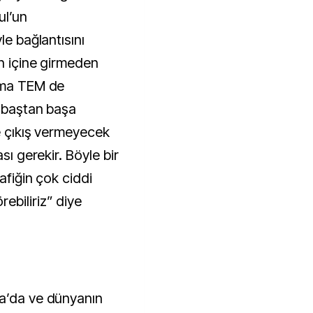
ul’un
le bağlantısını
in içine girmeden
 Ama TEM de
u baştan başa
e çıkış vermeyecek
sı gerekir. Böyle bir
rafiğin çok ciddi
ebiliriz” diye
pa’da ve dünyanın