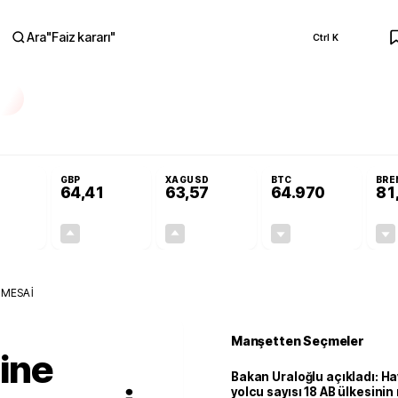
Ara
"
Faiz kararı
"
Ctrl K
RA
Resmi Gazete'de!
Öğrenci affı ve ek sınav hakkı Resmi Gazete'de!
GBP
XAGUSD
BTC
BRE
64,41
63,57
64.970
81
+0,32%
+0,38%
+3,37%
-0,06%
0,18
0,24
2,07
+0,00
K MESAİ
Manşetten Seçmeler
ğine
Bakan Uraloğlu açıkladı: Ha
yolcu sayısı 18 AB ülkesini