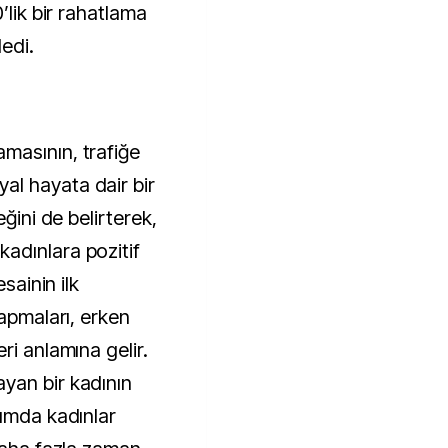
’lik bir rahatlama
edi.
masının, trafiğe
l hayata dair bir
eğini de belirterek,
adınlara pozitif
sainin ilk
yapmaları, erken
ri anlamına gelir.
yan bir kadının
rumda kadınlar