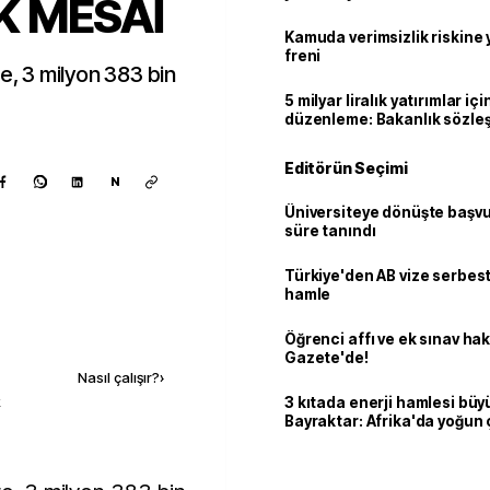
K MESAİ
geçti
Kamuda verimsizlik riskine
freni
re, 3 milyon 383 bin
5 milyar liralık yatırımlar içi
düzenleme: Bakanlık sözle
imzalayabilecek
Editörün Seçimi
N
Üniversiteye dönüşte başvur
süre tanındı
Türkiye'den AB vize serbesti
hamle
Kaynak ekle
Öğrenci affı ve ek sınav ha
Gazete'de!
Nasıl çalışır?
›
k
3 kıtada enerji hamlesi büy
Bayraktar: Afrika'da yoğun 