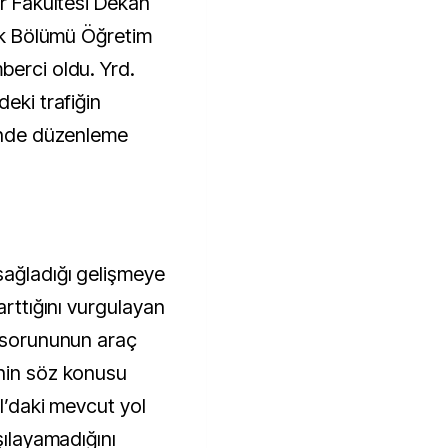
er Fakültesi Dekan
tik Bölümü Öğretim
berci oldu. Yrd.
eki trafiğin
rinde düzenleme
sağladığı gelişmeye
arttığını vurgulayan
k sorununun araç
inin söz konusu
ul’daki mevcut yol
şılayamadığını