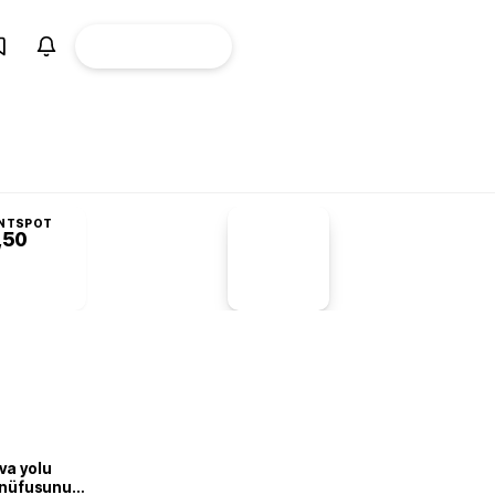
ÜYE
CANLI BORSA
Girişi
NTSPOT
,50
PİYASA
VERİLERİ
-1,55%
-1,28
va yolu
n nüfusunu