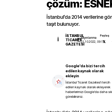
çözüm: ESNE
İstanbul’da 2014 verilerine gö
taşıt bulunuyor.
İSTANBUL
Paylaş
Yayınlanma
İ
TICARET
21.10.2022, 09:19
GAZETESI
Google'da bizi tercih
edilen kaynak olarak
ekleyin
İstanbul Ticaret Gazetesi
'i tercih
edilen kaynak olarak ekleyerek
haberlerimizi Google'da daha sı
görebilirsiniz.