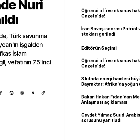
nde Nuri
Öğrenci affı ve ek sınav ha
ıldı
Gazete'de!
İran Savaşı sonrası Patriot
stokları geriledi
'nde, Türk savunma
ycan'ın işgalden
Editörün Seçimi
afkas İslam
Öğrenci affı ve ek sınav ha
l, vefatının 75'inci
Gazete'de!
3 kıtada enerji hamlesi büy
Bayraktar: Afrika'da yoğun 
N
Bakan Hakan Fidan'dan Me
Anlaşması açıklaması
Cevdet Yılmaz Suudi Arabi
sorusunu yanıtladı
Kaynak ekle