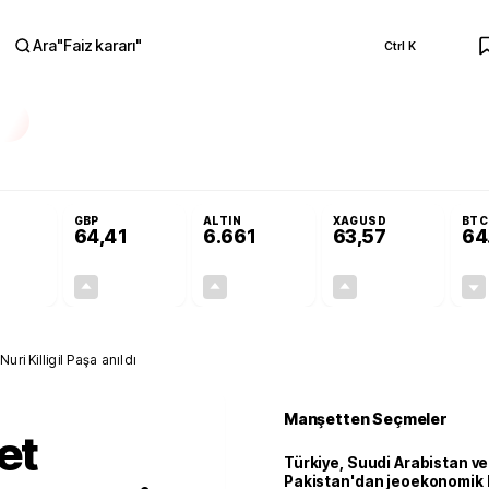
Ara
"
Faiz kararı
"
Ctrl K
RA
Resmi Gazete'de!
Öğrenci affı ve ek sınav hakkı Resmi Gazete'de!
GBP
ALTIN
XAGUSD
BTC
64,41
6.661
63,57
64
+0,32%
+0,38%
+2,59%
+3,37%
0,18
0,24
167,96
2,07
uri Killigil Paşa anıldı
Manşetten Seçmeler
et
Türkiye, Suudi Arabistan ve
Pakistan'dan jeoekonomik