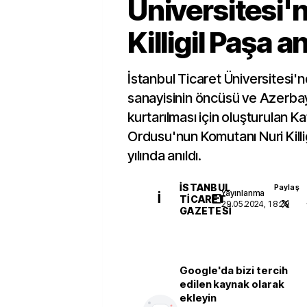
Üniversitesi'
Killigil Paşa an
İstanbul Ticaret Üniversitesi
sanayisinin öncüsü ve Azerba
kurtarılması için oluşturulan K
Ordusu'nun Komutanı Nuri Killigi
yılında anıldı.
İSTANBUL
Paylaş
Yayınlanma
İ
TICARET
29.05.2024, 18:29
GAZETESI
Google'da bizi tercih
edilen kaynak olarak
ekleyin