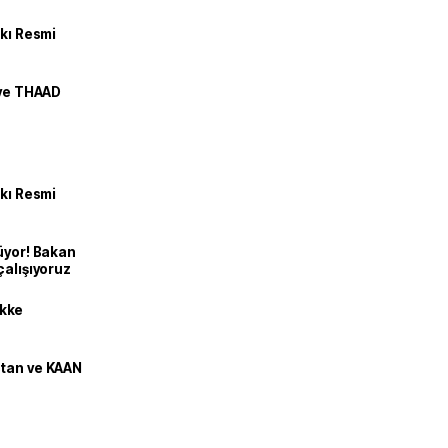
kkı Resmi
 ve THAAD
kkı Resmi
üyor! Bakan
çalışıyoruz
kke
stan ve KAAN