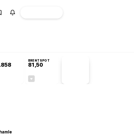
ÜYE
CANLI BORSA
Girişi
BRENTSPOT
.858
81,50
PİYASA
VERİLERİ
-0,23%
-1,55%
+0,00
-1,28
 hamle