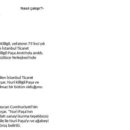
Nasıl çalışır?
›
k
ligil, vefatının 75'inci yılı
 İstanbul Ticaret
igil Paşa Anıtı'nda anıldı.
ütlüce Yerleşkesi'nde
len İstanbul Ticaret
r, Nuri Killigil Paşa ve
ılmaz bir bütün olduğunu
baycan Cumhuriyeti'nin
şar, "Nuri Paşa'nın
 silah sanayi kurma teşebbüsü
le ile Nuri Paşa'yı ve ağabeyi
rüş belirtti.