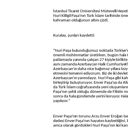
İstanbul Ticaret Üniversitesi Mütevelli Heyeti
Nuri Killigil Paşa'nın Türk İslam tarihinde önem
kahraman olduğunun altını çizdi.
Kuralay, şunları kaydetti:
"Nuri Paşa bulunduğumuz noktada Türkiye'ni
önemli mühimmatlar üretirken, bugün hala t
patlamayla yanında çalışan 27 kişiyle birlikt
aynı zamanda Azerbaycan Halk Cumhuriyeti'
Azerbaycan'ın daha nice bağımsız yıllara bü
etmesini temenni ediyorum. Biz de iki devlet
Azerbaycan'ın yanındayız. Nuri Paşa gibi ka
birleştirip buluşturuyor. Enver Paşa'ya da A
da Türk İslam coğrafyasında yeni oluşumların
Paşa'nın şehit olduğu dönemde de Filistin m
sonra da hala gündemde yerini koruyor. Hala 
yapılıyor."
Enver Paşa'nın torunu Arzu Enver Eroğan is
dedesi Enver Paşa'nın hayatını kaybettiğini,
amca olarak gördükleri Nuri Paşa'nın kol kana