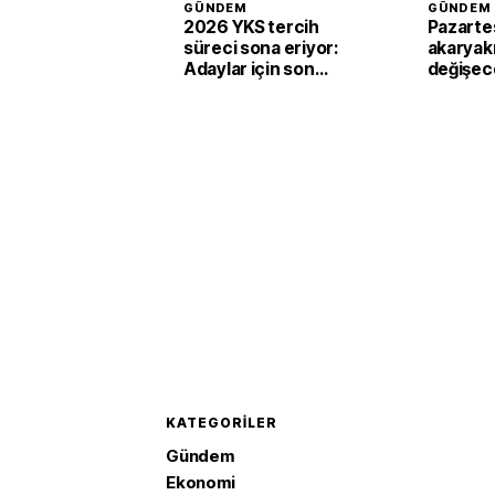
GÜNDEM
GÜNDEM
2026 YKS tercih
Pazartes
süreci sona eriyor:
akaryakıt
Adaylar için son
değişec
saatler
KATEGORILER
Gündem
Ekonomi