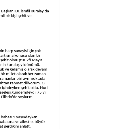
 Başkanı Dr. İsrafil Kuralay da
li bir kişi, şehit ve
n harp sanayisi için çok
artışma konusu olan bir
e şehit olmuştur. 28 Mayıs
nin kuruluş yıldönümü.
yük ve gelişmiş olarak devam
 bir millet olarak her zaman
hramanlar bizi aynı noktada
llahtan rahmet diliyorum. O
 içindeyken şehit oldu. Nuri
eselesi gündemdeydi. 75 yıl
Filistin'de soykırım
e babası 1 yaşındayken
 babasına ve ailesine, büyük
t gerdiğini anlattı.