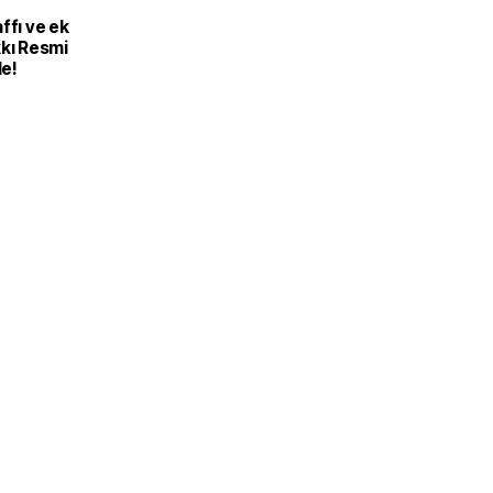
ffı ve ek
kkı Resmi
e!