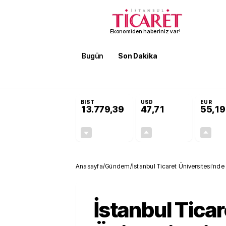
Ekonomiden haberiniz var!
Bugün
Son Dakika
Finans
EKST
SON DAKİKA
Öğrenci affı ve ek sınav hakkı 
BIST
USD
EUR
13.779,39
47,71
55,19
-0,14%
+0,18%
-19,42
0,09
Anasayfa
/
Gündem
/
İstanbul Ticaret Üniversitesi'nde N
İstanbul Ticar