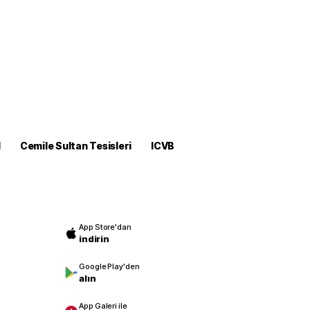
M
Cemile Sultan Tesisleri
ICVB
App Store'dan
indirin
Google Play'den
alın
App Galeri ile