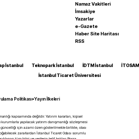
Namaz Vakitleri
İmsakiye
Yazarlar
e-Gazete
Haber Site Haritası
RSS
ap İstanbul
Teknopark İstanbul
İDTM İstanbul
İTOSA
İstanbul Ticaret Üniversitesi
ulama Politikası
•
Yayın İlkeleri
anlığı kapsamında değildir. Yatırım kararları, kişisel
ili kurumlarla yapılacak yatırım danışmanlığı sözleşmesi
 güncelliği için azami özen gösterilmekle birlikte, olası
doğabilecek zararlardan İstanbul Ticaret Odası sorumlu
çıklanan tüm bilgi ve verilerin telif hakları Borsa