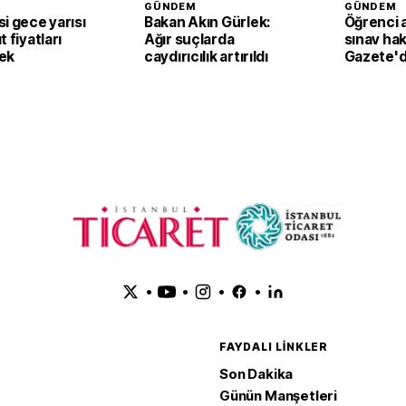
GÜNDEM
GÜNDEM
i gece yarısı
Bakan Akın Gürlek:
Öğrenci a
 fiyatları
Ağır suçlarda
sınav ha
ek
caydırıcılık artırıldı
Gazete'd
•
•
•
•
FAYDALI LINKLER
Son Dakika
Günün Manşetleri