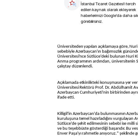
İstanbul Ticaret Gazetesi
'i tercih
edilen kaynak olarak ekleyerek
haberlerimizi Google'da daha sı
görebilirsiniz.
Üniversiteden yapılan açıklamaya göre, Nuri Kil
sebebiyle Azerbaycan'ın bağımsızlık gününde
Üniversitesi'nce Sütlüce'deki bulunan Nuri Kill
Anma programının ardından, üniversitenin S
çalıştay düzenlendi.
Açıklamada etkinlikteki konuşmasına yer veri
Üniversitesi Rektörü Prof. Dr. Abdülhamit Avşa
Azerbaycan Cumhuriyeti'nin birbirinden ayr
ifade etti.
Killigil'in Azerbaycan'da bulunmasının Azer
kuruluşuna temel hazırladığını vurgulayan Av
Sütlüce'de şehit edilmesinin sebebi ise milli
ve bu teşebbüste gösterdiği başarıdır. Bu vesi
Enver Paşa'yı rahmetle anıyoruz." şeklinde gö