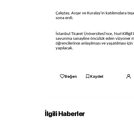
Çalıştay, Avşar ve Kuralay'ın katılımcılara teş
sona erdi.
İstanbul Ticaret Üniversitesi'nce, Nuri Killig
savunma sanayiine öncülük eden vizyoner mi
öğrencilerince anlaşılması ve yaşatılması için 
yapılacak.
Beğen
Kaydet
İlgili Haberler