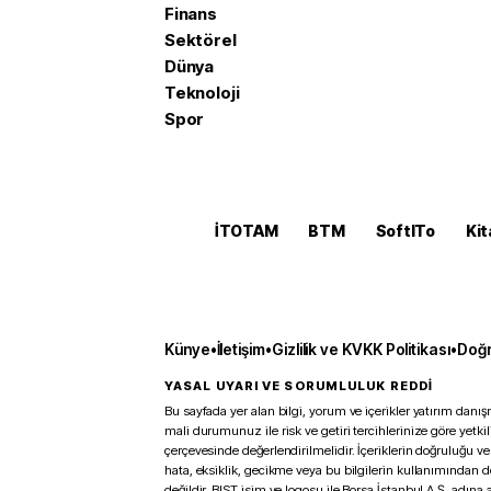
Finans
Sektörel
Dünya
Teknoloji
Spor
İTOTAM
BTM
SoftITo
Kit
Künye
•
İletişim
•
Gizlilik ve KVKK Politikası
•
Doğr
YASAL UYARI VE SORUMLULUK REDDİ
Bu sayfada yer alan bilgi, yorum ve içerikler yatırım danışm
mali durumunuz ile risk ve getiri tercihlerinize göre yetk
çerçevesinde değerlendirilmelidir. İçeriklerin doğruluğu ve
hata, eksiklik, gecikme veya bu bilgilerin kullanımından 
değildir. BIST isim ve logosu ile Borsa İstanbul A.Ş. adına a