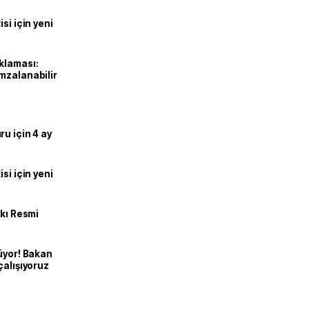
si için yeni
klaması:
mzalanabilir
u için 4 ay
si için yeni
kkı Resmi
üyor! Bakan
çalışıyoruz