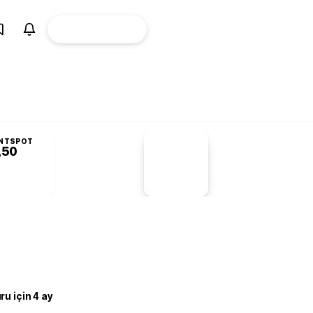
ÜYE
CANLI BORSA
Girişi
NTSPOT
,50
PİYASA
VERİLERİ
-1,55%
-1,28
u için 4 ay