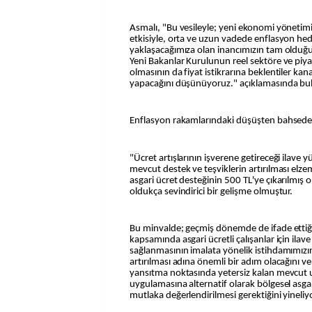
Asmalı, "Bu vesileyle; yeni ekonomi yönetimi
etkisiyle, orta ve uzun vadede enflasyon he
yaklaşacağımıza olan inancımızın tam olduğ
Yeni Bakanlar Kurulunun reel sektöre ve piy
olmasının da fiyat istikrarına beklentiler kan
yapacağını düşünüyoruz." açıklamasında bu
Enflasyon rakamlarındaki düşüşten bahseden
"Ücret artışlarının işverene getireceği ilave y
mevcut destek ve teşviklerin artırılması elz
asgari ücret desteğinin 500 TL'ye çıkarılmış 
oldukça sevindirici bir gelişme olmuştur.
Bu minvalde; geçmiş dönemde de ifade ettiği
kapsamında asgari ücretli çalışanlar için ilave 
sağlanmasının imalata yönelik istihdamımızı
artırılması adına önemli bir adım olacağını ve b
yansıtma noktasında yetersiz kalan mevcut u
uygulamasına alternatif olarak bölgesel asgar
mutlaka değerlendirilmesi gerektiğini yineliy