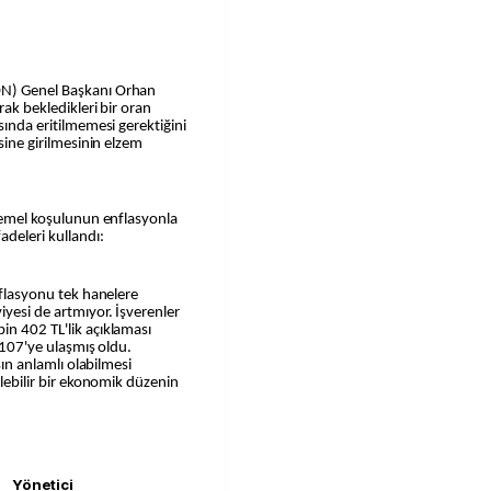
ON) Genel Başkanı Orhan
rak bekledikleri bir oran
sında eritilmemesi gerektiğini
isine girilmesinin elzem
 temel koşulunun enflasyonla
deleri kullandı:
enflasyonu tek hanelere
iyesi de artmıyor. İşverenler
in 402 TL'lik açıklaması
e 107'ye ulaşmış oldu.
ışın anlamlı olabilmesi
ülebilir bir ekonomik düzenin
Yönetici