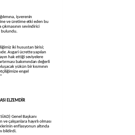
ğılımına, işverenin
etine ve üretime etki eden bu
a çıkmasının sevindirici
a bulundu.
imiz iki husustan birisi;
dır. Asgari ücrette yapılan
ayın hak ettiği seviyelere
artırması bakımından değerli
oluşacak yükün bir kısmının
tçiliğimize engel
."
ASI ELZEMDİR
ÜSİAD) Genel Başkanı
 ve çalışanlara hayırlı olması
eklerinin enflasyonun altında
bildirdi.