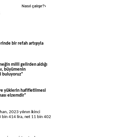
Nasıl çalışır?
›
k
inde bir refah artışıyla
eğin milli gelirden aldığı
ını, büyümenin
li buluyoruz"
ve yüklerin hafifletilmesi
lması elzemdir"
an, 2023 yılının ikinci
3 bin 414 lira, net 11 bin 402