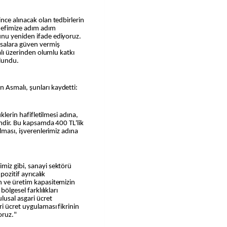
nce alınacak olan tedbirlerin
defimize adım adım
unu yeniden ifade ediyoruz.
asalara güven vermiş
alı üzerinden olumlu katkı
lundu.
 Asmalı, şunları kaydetti:
üklerin hafifletilmesi adına,
emdir. Bu kapsamda 400 TL'lik
olması, işverenlerimiz adına
miz gibi, sanayi sektörü
pozitif ayrıcalık
n ve üretim kapasitemizin
ölgesel farklılıkları
lusal asgari ücret
i ücret uygulaması fikrinin
oruz."