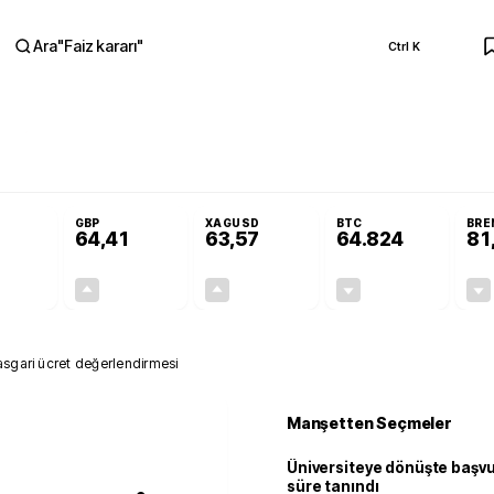
Ara
"
Faiz kararı
"
Ctrl K
RA
Resmi Gazete'de!
Öğrenci affı ve ek sınav hakkı Resmi Gazete'de!
GBP
XAGUSD
BTC
BRE
64,41
63,57
64.824
81
+0,32%
+0,38%
+3,37%
-0,30%
0,18
0,24
2,07
+0,00
 asgari ücret değerlendirmesi
Manşetten Seçmeler
Üniversiteye dönüşte başvur
süre tanındı