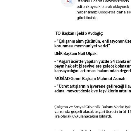
İstanbul Ticaret Gazetesi
'i tercih
edilen kaynak olarak ekleyerek
haberlerimizi Google'da daha sı
görebilirsiniz.
İTO Başkanı Şekib Avdagiç:
- "Çalışanın alım gücünün, enflasyonun üzer
korunması memnuniyet verici"
DEİK Başkanı Nail Olpak:
- "Asgari ücrette yapılan yüzde 34 zamla em
payın hak ettiği seviyelere gelecek olmas
kapsayıcılığını artırması bakımından değer
MÜSİAD Genel Başkanı Mahmut Asmalı:
- "Ücret artışlarının işverene getireceği ila
adına, mevcut destek ve teşviklerin artırı
Çalışma ve Sosyal Güvenlik Bakanı Vedat Işıkh
yarısında geçerli olacak asgari ücretin brüt 1
lira olarak uygulanacağını bildirdi.