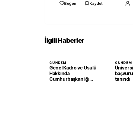
Beğen
Kaydet
İlgili Haberler
GÜNDEM
GÜNDEM
Genel Kadro ve Usulü
Ünivers
Hakkında
başvuru 
Cumhurbaşkanlığı
tanındı
Kararnamesinde
değişiklik