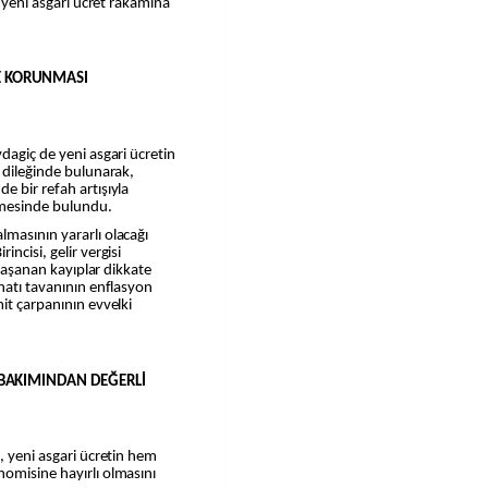
, yeni asgari ücret rakamına
E KORUNMASI
dagiç de yeni asgari ücretin
ı dileğinde bulunarak,
e bir refah artışıyla
rmesinde bulundu.
masının yararlı olacağı
ncisi, gelir vergisi
 yaşanan kayıplar dikkate
inatı tavanının enflasyon
it çarpanının evvelki
 BAKIMINDAN DEĞERLİ
, yeni asgari ücretin hem
nomisine hayırlı olmasını