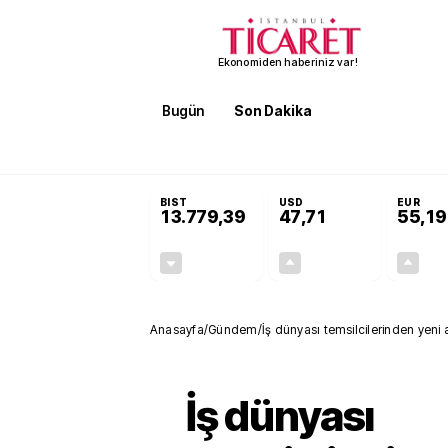
Ekonomiden haberiniz var!
Bugün
Son Dakika
Finans
EKST
SON DAKİKA
Öğrenci affı ve ek sınav hakkı 
BIST
USD
EUR
13.779,39
47,71
55,19
-0,14%
+0,18%
-19,42
0,09
Anasayfa
/
Gündem
/
İş dünyası temsilcilerinden yeni
İş dünyası