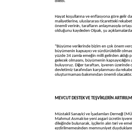
diledi.
Hayat koşullarına ve enflasyona göre gelir da
maliyetlerine, uluslararası ticaretteki rekab
önemli verinin, tarafların anlaşmasıyla ortay
olduğunu kaydeden Olpak, şu açıklamalard
"Büyüme verilerinde bizim en çok önem verdiğ
büyümenin kapsayıcı ve sürdürülebilir olması
yüzde 34 zamla emeğin milli gelirden aldığı p
gelecek olmasını, büyümenin kapsayıcılığını 
buluyoruz. Diğer taraftan, işveren üzerinde 
devletimiz tarafından karşılanması da rekabe
oluşturmaması bakımından önemli olacaktır
MEVCUT DESTEK VE TEŞVİKLERİN ARTIRILM
Müstakil Sanayici ve İşadamları Derneği (M
Mahmut Asmalı ise yeni asgari ücretin işveren
dileğinde bulunarak, işçilerin alın teri ve em
ezdirilmemesinden memnuniyet duyduklarını 