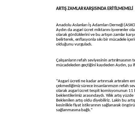
ARTIŞ ZAMLAR KARŞISINDA ERİTİLMEMELİ
Anadolu Aslanları İş Adamları Derneği (ASK
Aydın da asgari ücret miktarını işverenler ola
olarak gördüklerini ve bu artışın zamlar karşı
belirterek, enflasyonla sıkı bir mücadele içer
olduğunu vurguladı.
Çalışanların refah seviyesinin artırılmasının
mücadeleden geçtiğini kaydeden Aydın, şu ifa
"Asgari ücreti ne kadar artırırsak artıralım 
çekmediğimiz sürece insanlarımızın refah sev
olarak asgari ücret tespit komisyonunun 11 b
beklentilerimiz arasındaydı. Yıllık artış yüzd
Beklenilen artış oldu diyebiliriz. Lakin bu art
kesinlikle fiyat istikrarının sağlanarak öngör
sağlanmasına bağlı."