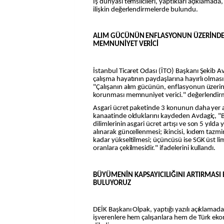
İş dünyası temsilcileri, yaptıkları açıklamada
ilişkin değerlendirmelerde bulundu.
ALIM GÜCÜNÜN ENFLASYONUN ÜZERİND
MEMNUNİYET VERİCİ
İstanbul Ticaret Odası (İTO) Başkanı Şekib Av
çalışma hayatının paydaşlarına hayırlı olmas
"Çalışanın alım gücünün, enflasyonun üzerind
korunması memnuniyet verici." değerlendi
Asgari ücret paketinde 3 konunun daha yer al
kanaatinde olduklarını kaydeden Avdagiç, "Biri
dilimlerinin asgari ücret artışı ve son 5 yılda
alınarak güncellenmesi; ikincisi, kıdem tazm
kadar yükseltilmesi; üçüncüsü ise SGK üst lim
oranlara çekilmesidir." ifadelerini kullandı.
BÜYÜMENİN KAPSAYICILIĞINI ARTIRMASI
BULUYORUZ
DEİK Başkanı Olpak, yaptığı yazılı açıklamada
işverenlere hem çalışanlara hem de Türk eko