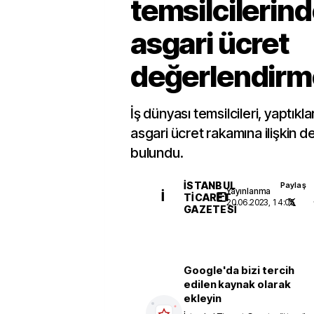
temsilcilerin
asgari ücret
değerlendirm
İş dünyası temsilcileri, yaptıkl
asgari ücret rakamına ilişkin 
bulundu.
İSTANBUL
Paylaş
Yayınlanma
İ
TICARET
20.06.2023, 14:05
GAZETESI
Google'da bizi tercih
edilen kaynak olarak
ekleyin