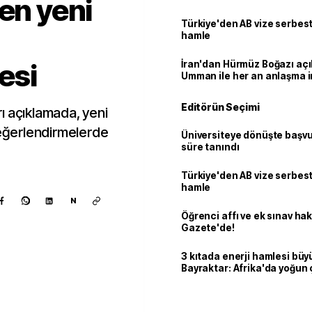
den yeni
Türkiye'den AB vize serbesti
hamle
esi
İran'dan Hürmüz Boğazı açı
Umman ile her an anlaşma i
Editörün Seçimi
arı açıklamada, yeni
değerlendirmelerde
Üniversiteye dönüşte başvur
süre tanındı
Türkiye'den AB vize serbesti
hamle
N
Öğrenci affı ve ek sınav ha
Gazete'de!
3 kıtada enerji hamlesi büy
Bayraktar: Afrika'da yoğun 
Kaynak ekle