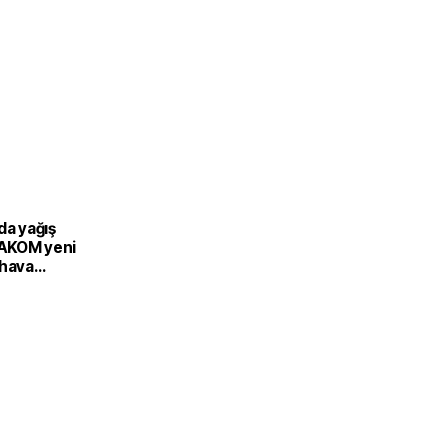
da yağış
: AKOM yeni
 hava
 açıkladı!