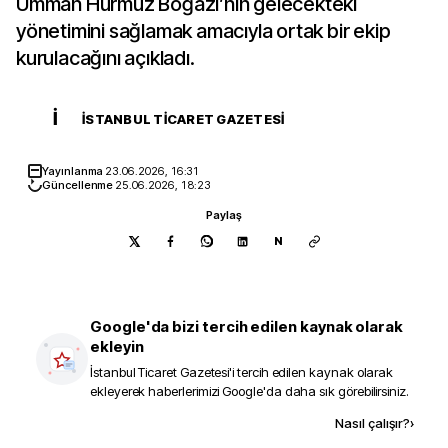
Umman Hürmüz Boğazı’nın gelecekteki
yönetimini sağlamak amacıyla ortak bir ekip
kurulacağını açıkladı.
İ
İSTANBUL TICARET GAZETESI
Yayınlanma
23.06.2026, 16:31
Güncellenme
25.06.2026, 18:23
Paylaş
N
Google'da bizi tercih edilen kaynak olarak
ekleyin
İstanbul Ticaret Gazetesi
'i tercih edilen kaynak olarak
ekleyerek haberlerimizi Google'da daha sık görebilirsiniz.
Kaynak ekle
Nasıl çalışır?
›