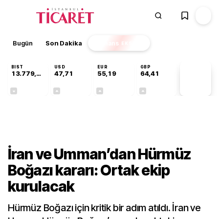
Bugün
Son Dakika
Finans
EKSTRA
BIST
USD
EUR
GBP
13.779,39
47,71
55,19
64,41
PİYASA
VERİLERİ
-0,14%
+0,18%
+0,32%
+0,38%
Dünya
İran ve Umman’dan Hürmüz
Boğazı kararı: Ortak ekip
kurulacak
Hürmüz Boğazı için kritik bir adım atıldı. İran ve