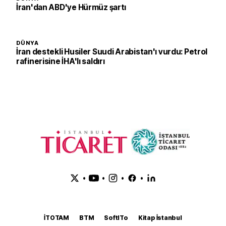
İran'dan ABD'ye Hürmüz şartı
DÜNYA
İran destekli Husiler Suudi Arabistan'ı vurdu: Petrol
rafinerisine İHA'lı saldırı
•
•
•
•
İTOTAM
BTM
SoftITo
Kitap İstanbul