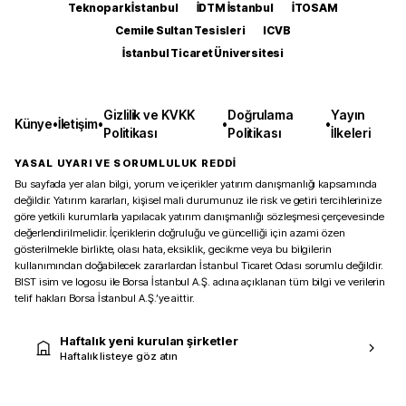
Teknopark İstanbul
İDTM İstanbul
İTOSAM
Cemile Sultan Tesisleri
ICVB
İstanbul Ticaret Üniversitesi
Gizlilik ve KVKK
Doğrulama
Yayın
Künye
•
İletişim
•
•
•
Politikası
Politikası
İlkeleri
YASAL UYARI VE SORUMLULUK REDDİ
Bu sayfada yer alan bilgi, yorum ve içerikler yatırım danışmanlığı kapsamında
değildir. Yatırım kararları, kişisel mali durumunuz ile risk ve getiri tercihlerinize
göre yetkili kurumlarla yapılacak yatırım danışmanlığı sözleşmesi çerçevesinde
değerlendirilmelidir. İçeriklerin doğruluğu ve güncelliği için azami özen
gösterilmekle birlikte, olası hata, eksiklik, gecikme veya bu bilgilerin
kullanımından doğabilecek zararlardan İstanbul Ticaret Odası sorumlu değildir.
BIST isim ve logosu ile Borsa İstanbul A.Ş. adına açıklanan tüm bilgi ve verilerin
telif hakları Borsa İstanbul A.Ş.’ye aittir.
Haftalık yeni kurulan şirketler
Haftalık listeye göz atın