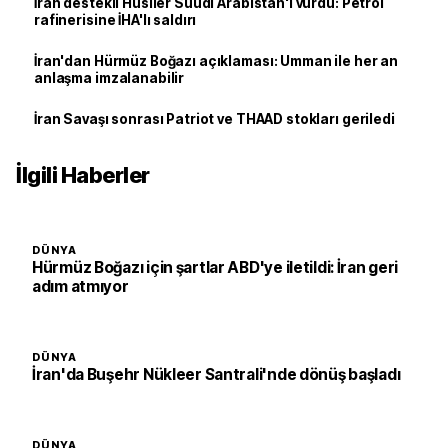
İran destekli Husiler Suudi Arabistan'ı vurdu: Petrol
rafinerisine İHA'lı saldırı
İran'dan Hürmüz Boğazı açıklaması: Umman ile her an
anlaşma imzalanabilir
İran Savaşı sonrası Patriot ve THAAD stokları geriledi
İlgili Haberler
DÜNYA
Hürmüz Boğazı için şartlar ABD'ye iletildi: İran geri
adım atmıyor
DÜNYA
İran'da Buşehr Nükleer Santrali'nde dönüş başladı
DÜNYA