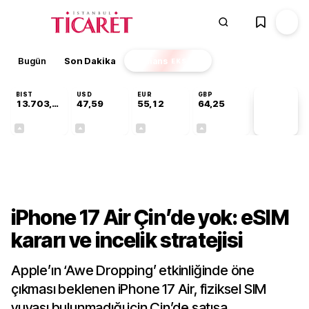
Bugün
Son Dakika
Finans
EKSTRA
BIST
USD
EUR
GBP
13.703,13
47,59
55,12
64,25
PİYASA
VERİLERİ
+0,11%
+0,05%
+0,20%
+0,24%
Teknoloji
iPhone 17 Air Çin’de yok: eSIM
kararı ve incelik stratejisi
Apple’ın ‘Awe Dropping’ etkinliğinde öne
çıkması beklenen iPhone 17 Air, fiziksel SIM
yuvası bulunmadığı için Çin’de satışa