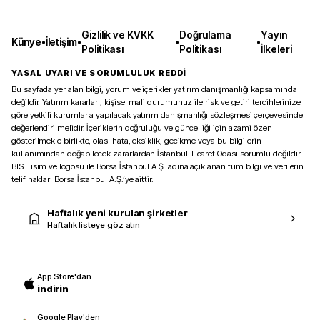
Gizlilik ve KVKK
Doğrulama
Yayın
Künye
•
İletişim
•
•
•
Politikası
Politikası
İlkeleri
YASAL UYARI VE SORUMLULUK REDDİ
Bu sayfada yer alan bilgi, yorum ve içerikler yatırım danışmanlığı kapsamında
değildir. Yatırım kararları, kişisel mali durumunuz ile risk ve getiri tercihlerinize
göre yetkili kurumlarla yapılacak yatırım danışmanlığı sözleşmesi çerçevesinde
değerlendirilmelidir. İçeriklerin doğruluğu ve güncelliği için azami özen
gösterilmekle birlikte, olası hata, eksiklik, gecikme veya bu bilgilerin
kullanımından doğabilecek zararlardan İstanbul Ticaret Odası sorumlu değildir.
BIST isim ve logosu ile Borsa İstanbul A.Ş. adına açıklanan tüm bilgi ve verilerin
telif hakları Borsa İstanbul A.Ş.’ye aittir.
Haftalık yeni kurulan şirketler
Haftalık listeye göz atın
App Store'dan
indirin
Google Play'den