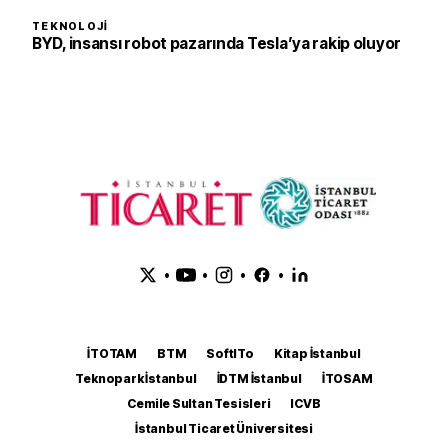
TEKNOLOJI
BYD, insansı robot pazarında Tesla’ya rakip oluyor
•
•
•
•
İTOTAM
BTM
SoftITo
Kitap İstanbul
Teknopark İstanbul
İDTM İstanbul
İTOSAM
Cemile Sultan Tesisleri
ICVB
İstanbul Ticaret Üniversitesi