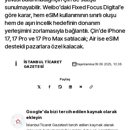
sunulmayabilir. Weibo’daki Fixed Focus Digital’e
göre karar, hem eSIM kullanımının sınırlı oluşu
hem de aşırı incelik hedefinin donanım
yerleşimini zorlamasıyla bağlantılı. Çin’de iPhone
17, 17 Pro ve 17 Pro Max satılacak; Air ise eSIM
destekli pazarlara özel kalacak.
İSTANBUL TICARET
İ
Yayınlanma
09.09.2025, 10:38
GAZETESI
Paylaş
N
Google'da bizi tercih edilen kaynak olarak
ekleyin
İstanbul Ticaret Gazetesi
'i tercih edilen kaynak olarak