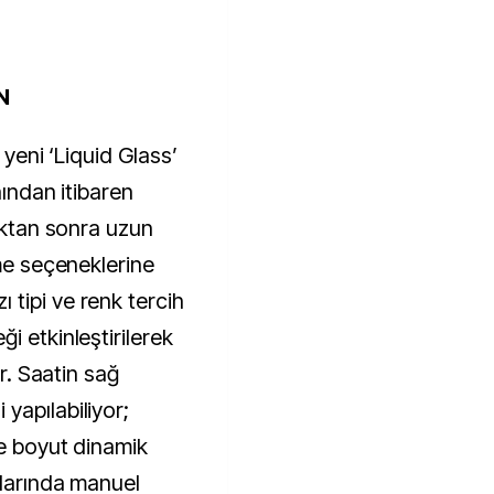
N
 yeni ‘Liquid Glass’
nından itibaren
dıktan sonra uzun
rme seçeneklerine
tipi ve renk tercih
i etkinleştirilerek
or. Saatin sağ
yapılabiliyor;
se boyut dinamik
tlarında manuel