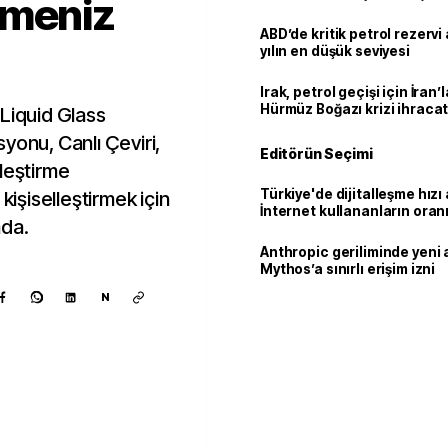
lmeniz
ABD’de kritik petrol rezervi 
yılın en düşük seviyesi
Irak, petrol geçişi için İran
Hürmüz Boğazı krizi ihracat
 Liquid Glass
yonu, Canlı Çeviri,
Editörün Seçimi
leştirme
Türkiye'de dijitalleşme hızı 
kişiselleştirmek için
İnternet kullananların oran
ada.
92,3'e yükseldi
Anthropic geriliminde yeni 
Mythos’a sınırlı erişim izni
N
Kaynak ekle