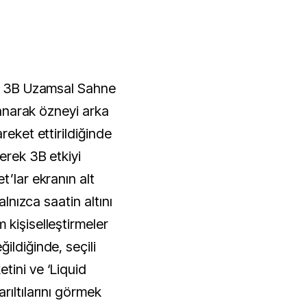
en 3B Uzamsal Sahne
llanarak özneyi arka
reket ettirildiğinde
erek 3B etkiyi
t’lar ekranın alt
alnızca saatin altını
 kişiselleştirmeler
ildiğinde, seçili
tini ve ‘Liquid
rıltılarını görmek