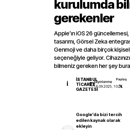
kurulumda bi
gerekenler
Apple’ın iOS 26 güncellemesi,
tasarımı, Görsel Zeka entegras
Genmoji ve daha birçok kişisel
seçeneğiyle geliyor. Cihazınızı 
bilmeniz gereken her şey bur
İSTANBUL
Paylaş
Yayınlanma
İ
TICARET
16.09.2025, 10:24
GAZETESI
Google'da bizi tercih
edilen kaynak olarak
ekleyin