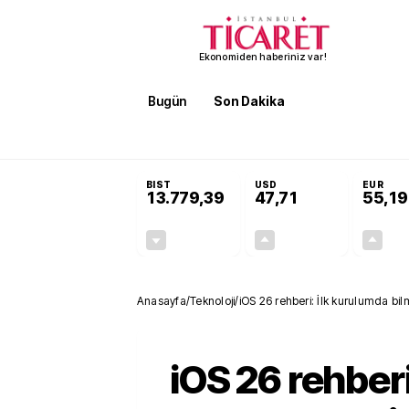
Ekonomiden haberiniz var!
Bugün
Son Dakika
Finans
EKST
SON DAKİKA
KOSGEB’den temiz enerji ve iklim tekn
BIST
USD
EUR
13.779,39
47,71
55,19
-0,14%
+0,18%
-19,42
0,09
Anasayfa
/
Teknoloji
/
iOS 26 rehberi: İlk kurulumda bi
iOS 26 rehberi: