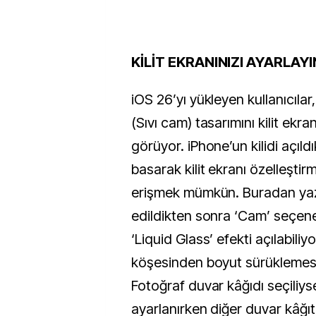
KİLİT EKRANINIZI AYARLAYI
iOS 26’yı yükleyen kullanıcılar,
(Sıvı cam) tasarımını kilit ekra
görüyor. iPhone’un kilidi açıl
basarak kilit ekranı özelleşti
erişmek mümkün. Buradan yazı 
edildikten sonra ‘Cam’ seçeneğ
‘Liquid Glass’ efekti açılabiliy
köşesinden boyut sürüklemesi 
Fotoğraf duvar kâğıdı seçiliy
ayarlanırken diğer duvar kâğı