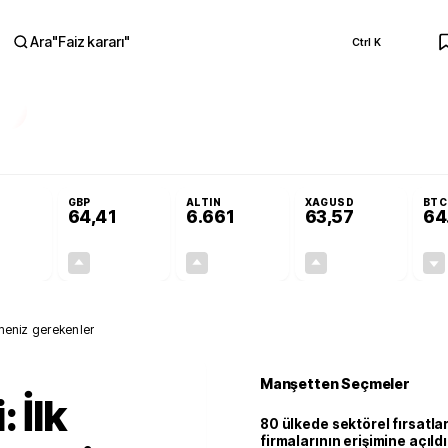
Ara
"
Faiz kararı
"
Ctrl K
RA
olojilerine yeni destek programı
Terörsüz Türkiye Yasası teklifi Adalet Ko
GBP
ALTIN
XAGUSD
BTC
64,41
6.661
63,57
64
+0,32%
+0,38%
+2,59%
+3,37%
0,18
0,24
167,96
2,07
lmeniz gerekenler
Manşetten Seçmeler
 İlk
80 ülkede sektörel fırsatla
firmalarının erişimine açıldı