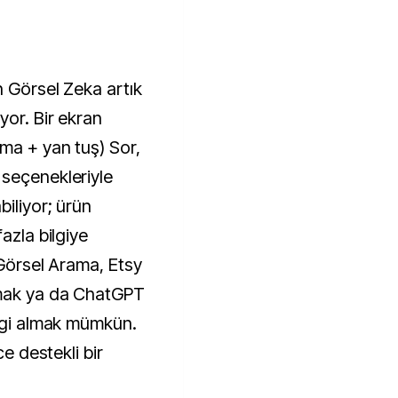
n Görsel Zeka artık
yor. Bir ekran
ma + yan tuş) Sor,
 seçenekleriyle
iliyor; ürün
azla bilgiye
 Görsel Arama, Etsy
amak ya da ChatGPT
ilgi almak mümkün.
ce destekli bir