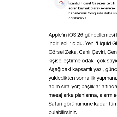
İstanbul Ticaret Gazetesi
'i tercih
edilen kaynak olarak ekleyerek
haberlerimizi Google'da daha sı
görebilirsiniz.
Apple’ın iOS 26 güncellemesi herkes için
indirilebilir oldu. Yeni ‘Liquid G
Görsel Zeka, Canlı Çeviri, Ge
kişiselleştirme odaklı çok sayıd
Aşağıdaki kapsamlı yazı, günc
yükledikten sonra ilk yapmanı
adım sıralıyor; başlıklar altınd
mesaj arka planlarına, alarm 
Safari görünümüne kadar tüm a
bulabilirsiniz.