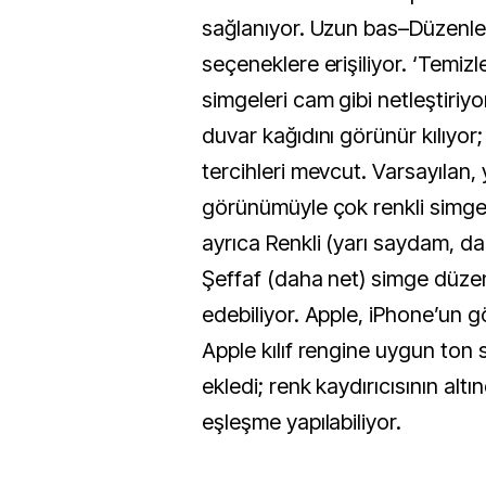
sağlanıyor. Uzun bas–Düzenle–
seçeneklere erişiliyor. ‘Temizl
simgeleri cam gibi netleştiriy
duvar kağıdını görünür kılıyo
tercihleri mevcut. Varsayılan, 
görünümüyle çok renkli simgele
ayrıca Renkli (yarı saydam, d
Şeffaf (daha net) simge düzenl
edebiliyor. Apple, iPhone’un 
Apple kılıf rengine uygun ton 
ekledi; renk kaydırıcısının altı
eşleşme yapılabiliyor.