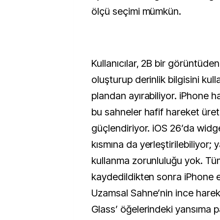
ölçü seçimi mümkün.
Kullanıcılar, 2B bir görüntüd
oluşturup derinlik bilgisini ku
plandan ayırabiliyor. iPhone ha
bu sahneler hafif hareket üret
güçlendiriyor. iOS 26’da widge
kısmına da yerleştirilebiliyor; y
kullanma zorunluluğu yok. Tüm
kaydedildikten sonra iPhone eğ
Uzamsal Sahne’nin ince hareke
Glass’ öğelerindeki yansıma pa