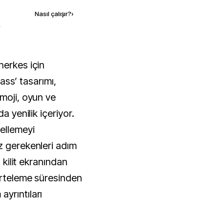
Nasıl çalışır?
›
k
lass’ tasarımı,
nmoji, oyun ve
a yenilik içeriyor.
ellemeyi
z gerekenleri adım
a kilit ekranından
erteleme süresinden
yrıntıları