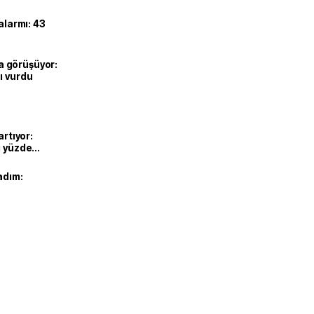
alarmı: 43
’la görüşüyor:
ı vurdu
artıyor:
ı yüzde
adım: