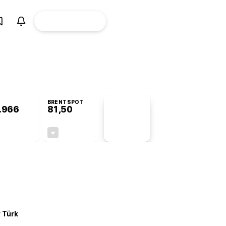
ÜYE
CANLI BORSA
Girişi
misyonu’nda kabul edildi
KOSGEB’den temiz enerji ve iklim teknolojilerine 
BRENTSPOT
.966
81,50
PİYASA
VERİLERİ
-0,09%
-1,55%
+0,00
-1,28
r Türk