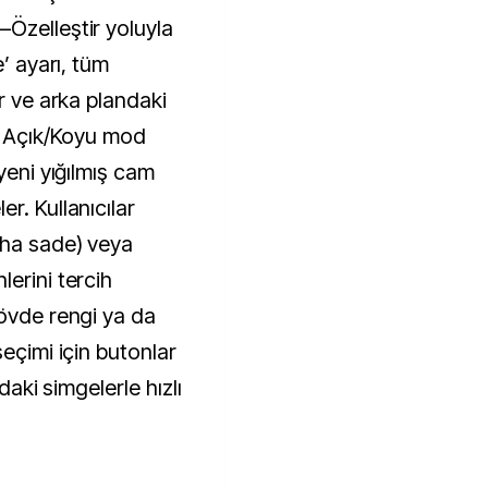
Özelleştir yoluyla
e’ ayarı, tüm
or ve arka plandaki
r; Açık/Koyu mod
yeni yığılmış cam
r. Kullanıcılar
aha sade) veya
erini tercih
gövde rengi ya da
seçimi için butonlar
ndaki simgelerle hızlı