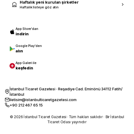
Haftalık yeni kurulan şirketler
Haftalık listeye göz atın
App Store'dan
indirin
Google Play'den
alın
App Galeri ile
keşfedin
İstanbul Ticaret Gazetesi · Reşadiye Cad. Eminönü 34112 Fatih/
İstanbul
iletisim@istanbulticaretgazetesi.com
+90 212 467 65 15
© 2026 İstanbul Ticaret Gazetesi · Tüm hakları saklıdır · Bir İstanbul
Ticaret Odası yayınıdır