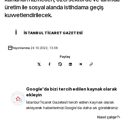
üretim ile sosyal alanda istihdama geçiş
kuvvetlendirilecek.
İ
İSTANBUL TICARET GAZETESI
Yayınlanma
24.10.2022, 13:38
Paylaş
N
Google'da bizi tercih edilen kaynak olarak
ekleyin
İstanbul Ticaret Gazetesi
'i tercih edilen kaynak olarak
ekleyerek haberlerimizi Google'da daha sık görebilirsiniz.
Kaynak ekle
Nasıl çalışır?
›