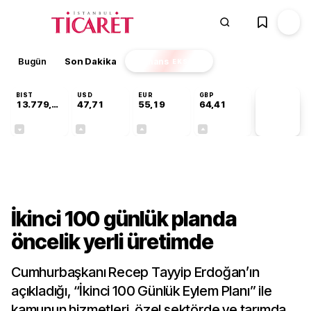
Bugün
Son Dakika
Finans
EKSTRA
BIST
USD
EUR
GBP
13.779,39
47,71
55,19
64,41
PİYASA
VERİLERİ
-0,14%
+0,18%
+0,32%
+0,38%
Gündem
İkinci 100 günlük planda
öncelik yerli üretimde
Cumhurbaşkanı Recep Tayyip Erdoğan’ın
açıkladığı, “İkinci 100 Günlük Eylem Planı” ile
kamunun hizmetleri, özel sektörde ve tarımda