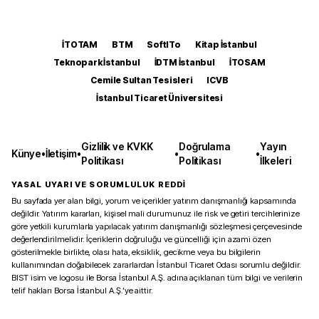
İTOTAM
BTM
SoftITo
Kitap İstanbul
Teknopark İstanbul
İDTM İstanbul
İTOSAM
Cemile Sultan Tesisleri
ICVB
İstanbul Ticaret Üniversitesi
Gizlilik ve KVKK
Doğrulama
Yayın
Künye
•
İletişim
•
•
•
Politikası
Politikası
İlkeleri
YASAL UYARI VE SORUMLULUK REDDİ
Bu sayfada yer alan bilgi, yorum ve içerikler yatırım danışmanlığı kapsamında
değildir. Yatırım kararları, kişisel mali durumunuz ile risk ve getiri tercihlerinize
göre yetkili kurumlarla yapılacak yatırım danışmanlığı sözleşmesi çerçevesinde
değerlendirilmelidir. İçeriklerin doğruluğu ve güncelliği için azami özen
gösterilmekle birlikte, olası hata, eksiklik, gecikme veya bu bilgilerin
kullanımından doğabilecek zararlardan İstanbul Ticaret Odası sorumlu değildir.
BIST isim ve logosu ile Borsa İstanbul A.Ş. adına açıklanan tüm bilgi ve verilerin
telif hakları Borsa İstanbul A.Ş.’ye aittir.