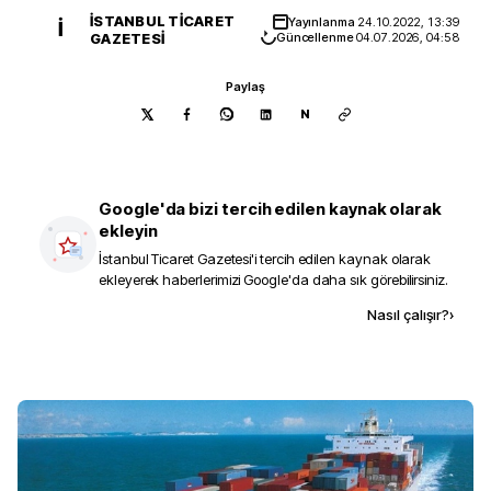
İSTANBUL TICARET
Yayınlanma
24.10.2022, 13:39
İ
GAZETESI
Güncellenme
04.07.2026, 04:58
Paylaş
N
Google'da bizi tercih edilen kaynak olarak
ekleyin
İstanbul Ticaret Gazetesi
'i tercih edilen kaynak olarak
ekleyerek haberlerimizi Google'da daha sık görebilirsiniz.
Kaynak ekle
Nasıl çalışır?
›