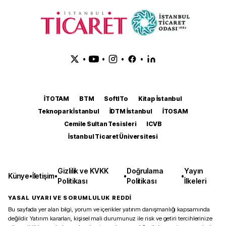
•
•
•
•
İTOTAM
BTM
SoftITo
Kitap İstanbul
Teknopark İstanbul
İDTM İstanbul
İTOSAM
Cemile Sultan Tesisleri
ICVB
İstanbul Ticaret Üniversitesi
Gizlilik ve KVKK
Doğrulama
Yayın
Künye
•
İletişim
•
•
•
Politikası
Politikası
İlkeleri
YASAL UYARI VE SORUMLULUK REDDİ
Bu sayfada yer alan bilgi, yorum ve içerikler yatırım danışmanlığı kapsamında
değildir. Yatırım kararları, kişisel mali durumunuz ile risk ve getiri tercihlerinize