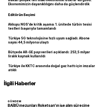
Bakan Şimşek’ten makroekonomik istikrar vurgusu:
Ekonomimizin dayanıklılığını daha da güçlendirdik
Editörün Seçimi
Akkuyu NGS'de kritik aşama: 1. ünitede türbin tesisi
testleri başarıyla tamamlandı
Türkiye 5G teknolojisine hızlı uyum sağladı: Abone
sayısı 44,5 milyona ulaştı
Bütçede AR-GE payı verileri açıklandı: 253,5 milyar
liralık kaynak kullanıldı
Türkiye ile KKTC arasında doğal gaz hattı için imzalar
atıldı
İlgili Haberler
GÜNDEM
BAİBÜ mezunları Roketsan’ın işe alım sürecine