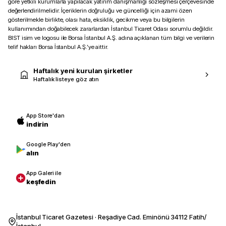
göre yetkili kurumlarla yapılacak yatırım danışmanlığı sözleşmesi çerçevesinde
değerlendirilmelidir. İçeriklerin doğruluğu ve güncelliği için azami özen
gösterilmekle birlikte, olası hata, eksiklik, gecikme veya bu bilgilerin
kullanımından doğabilecek zararlardan İstanbul Ticaret Odası sorumlu değildir.
BIST isim ve logosu ile Borsa İstanbul A.Ş. adına açıklanan tüm bilgi ve verilerin
telif hakları Borsa İstanbul A.Ş.’ye aittir.
Haftalık yeni kurulan şirketler
Haftalık listeye göz atın
App Store'dan
indirin
Google Play'den
alın
App Galeri ile
keşfedin
İstanbul Ticaret Gazetesi · Reşadiye Cad. Eminönü 34112 Fatih/