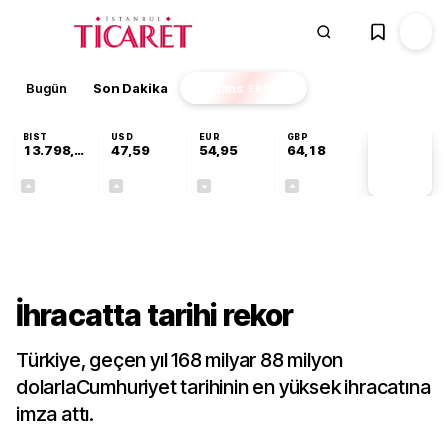
Bugün
Son Dakika
Finans
EKSTRA
BIST
USD
EUR
GBP
13.798,82
47,59
54,95
64,18
PİYASA
VERİLERİ
+0,70%
+0,05%
-0,10%
+0,13%
Gündem
İhracatta tarihi rekor
Türkiye, geçen yıl 168 milyar 88 milyon
dolarlaCumhuriyet tarihinin en yüksek ihracatına
imza attı.