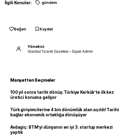
İlgili Konular:
gündem
Beğen
Kaydet
Yönetici
İstanbul Ticaret Gazetesi – Süper Admin
Manşetten Seçmeler
100 yıl sonra tarihi dönüş: Türkiye Kerkük’te ilk kez
üretici konuma geliyor
Türk girişimcilerine 4 bin dönümlük alan açıldı! Tarihi
bağlar ekonomik ortaklığa dönüşüyor
Avdagiç: BTM’yi dünyanın en iyi 3. startup merkezi
yaptık