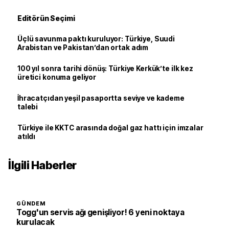
Editörün Seçimi
Üçlü savunma paktı kuruluyor: Türkiye, Suudi
Arabistan ve Pakistan’dan ortak adım
100 yıl sonra tarihi dönüş: Türkiye Kerkük’te ilk kez
üretici konuma geliyor
İhracatçıdan yeşil pasaportta seviye ve kademe
talebi
Türkiye ile KKTC arasında doğal gaz hattı için imzalar
atıldı
İlgili Haberler
GÜNDEM
Togg'un servis ağı genişliyor! 6 yeni noktaya
kurulacak