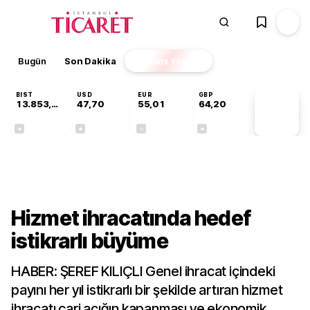
Bugün
Son Dakika
Finans
EKSTRA
BIST
USD
EUR
GBP
13.853,69
47,70
55,01
64,20
PİYASA
VERİLERİ
+0,40%
+0,17%
+0,00%
+0,05%
Gündem
Hizmet ihracatında hedef
istikrarlı büyüme
HABER: ŞEREF KILIÇLI Genel ihracat içindeki
payını her yıl istikrarlı bir şekilde artıran hizmet
ihracatı cari açığın kapanması ve ekonomik