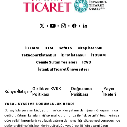
•
•
•
•
İTOTAM
BTM
SoftITo
Kitap İstanbul
Teknopark İstanbul
İDTM İstanbul
İTOSAM
Cemile Sultan Tesisleri
ICVB
İstanbul Ticaret Üniversitesi
Gizlilik ve KVKK
Doğrulama
Yayın
Künye
•
İletişim
•
•
•
Politikası
Politikası
İlkeleri
YASAL UYARI VE SORUMLULUK REDDİ
Bu sayfada yer alan bilgi, yorum ve içerikler yatırım danışmanlığı kapsamında
değildir. Yatırım kararları, kişisel mali durumunuz ile risk ve getiri tercihlerinize
göre yetkili kurumlarla yapılacak yatırım danışmanlığı sözleşmesi çerçevesinde
değerlendirilmelidir. İçeriklerin doğruluğu ve güncelliği için azami özen