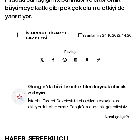
büyümeye katkı gibi pek çok olumlu etkiyi de
yansıtıyor.
İSTANBUL TICARET
İ
Yayınlanma
24.10.2022, 14:20
GAZETESI
Paylaş
N
Google'da bizi tercih edilen kaynak olarak
ekleyin
İstanbul Ticaret Gazetesi
'i tercih edilen kaynak olarak
ekleyerek haberlerimizi Google'da daha sık görebilirsiniz.
Kaynak ekle
Nasıl çalışır?
›
HABER: ŞEREF KILIÇLI