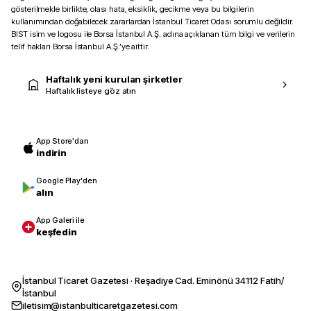
gösterilmekle birlikte, olası hata, eksiklik, gecikme veya bu bilgilerin
kullanımından doğabilecek zararlardan İstanbul Ticaret Odası sorumlu değildir.
BIST isim ve logosu ile Borsa İstanbul A.Ş. adına açıklanan tüm bilgi ve verilerin
telif hakları Borsa İstanbul A.Ş.’ye aittir.
Haftalık yeni kurulan şirketler
Haftalık listeye göz atın
App Store'dan
indirin
Google Play'den
alın
App Galeri ile
keşfedin
İstanbul Ticaret Gazetesi · Reşadiye Cad. Eminönü 34112 Fatih/
İstanbul
iletisim@istanbulticaretgazetesi.com