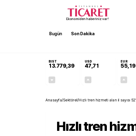
Ekonomiden haberiniz var!
Bugün
Son Dakika
Finans
EKST
SON DAKİKA
Terörsüz Türkiye Yasası teklifi 
BIST
USD
EUR
13.779,39
47,71
55,19
-0,14%
+0,18%
-19,42
0,09
Anasayfa
/
Sektörel
/
Hızlı tren hizmeti alan il sayısı 5
Hızlı tren hizm