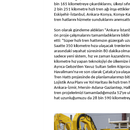
bin 165 kilometreye çıkardıklarını, ülkeyi sıfı
2 bin 251 kilometre hızlı tren ağı inşa ettikle
Eskişehir-İstanbul, Ankara-Konya, Konya-Ka
tren hatlarını hizmete sunduklarını anımsattı
Son olarak gündeme aldıkları "Ankara-İstanb
ön proje çalışmalarını tamamladıklarını bild
etti: "Süper hızlı tren hattımızın güzergah 
Saatte 350 kilometre hıza ulaşacak trenlerim
arasındaki seyahat süresinin 80 dakika olmas
sadece yeni sistem, hız ve zaman kazandırm
kilometre hız yapan teknolojiyi de ülkemize i
Ayrıca Gebze'den Yavuz Sultan Selim Köprüs
Havalimanı'na ve son olarak Çatalca'ya ulaş
Tren Hattı projesinde de planlamalarımızı bi
Lojistik Ana Planı ve Yol Haritası ile hızlı tren 
Ankara-İzmir, Mersin-Adana-Gaziantep, Halka
tren projelerimizi tamamladığımızda 52'ye ul
hat uzunluğumuzu da 28 bin 590 kilometreye 