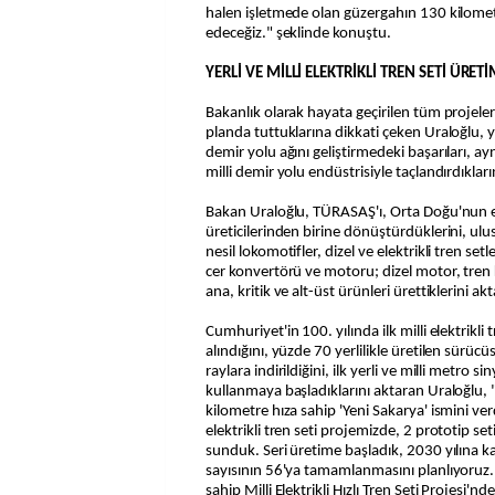
halen işletmede olan güzergahın 130 kilomet
edeceğiz." şeklinde konuştu.
YERLİ VE MİLLİ ELEKTRİKLİ TREN SETİ ÜRET
Bakanlık olarak hayata geçirilen tüm projelerde
planda tuttuklarına dikkati çeken Uraloğlu, y
demir yolu ağını geliştirmedeki başarıları, a
milli demir yolu endüstrisiyle taçlandırdıkların
Bakan Uraloğlu, TÜRASAŞ'ı, Orta Doğu'nun e
üreticilerinden birine dönüştürdüklerini, ulu
nesil lokomotifler, dizel ve elektrikli tren set
cer konvertörü ve motoru; dizel motor, tren 
ana, kritik ve alt-üst ürünleri ürettiklerini akt
Cumhuriyet'in 100. yılında ilk milli elektrikli
alındığını, yüzde 70 yerlilikle üretilen sürücü
raylara indirildiğini, ilk yerli ve milli metro s
kullanmaya başladıklarını aktaran Uraloğlu,
kilometre hıza sahip 'Yeni Sakarya' ismini verdi
elektrikli tren seti projemizde, 2 prototip 
sunduk. Seri üretime başladık, 2030 yılına ka
sayısının 56'ya tamamlanmasını planlıyoruz.
sahip Milli Elektrikli Hızlı Tren Seti Projesi'