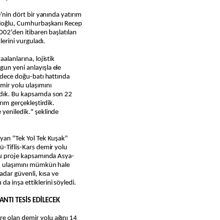
e'nin dört bir yanında yatırım
Uraloğlu, Cumhurbaşkanı Recep
2002'den itibaren başlatılan
lerini vurguladı.
alanlarına, lojistik
un yeni anlayışla ele
sadece doğu-batı hattında
mir yolu ulaşımını
ladık. Bu kapsamda son 22
rım gerçekleştirdik.
 yeniledik." şeklinde
ayan "Tek Yol Tek Kuşak"
ü-Tiflis-Kars demir yolu
 bu proje kapsamında Asya-
lu ulaşımını mümkün hale
dar güvenli, kısa ve
a inşa ettiklerini söyledi.
NTI TESİS EDİLECEK
e olan demir yolu ağını 14