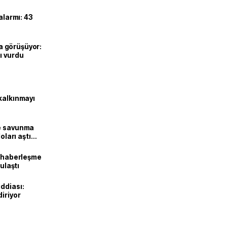
alarmı: 43
’la görüşüyor:
ı vurdu
kalkınmayı
ne savunma
oları aştı
k haberleşme
 ulaştı
ddiası:
diriyor