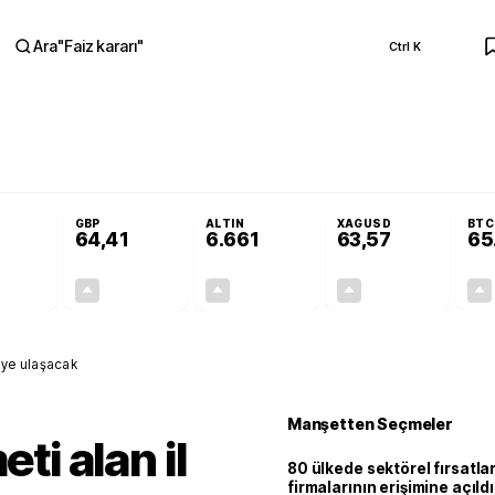
Ara
"
Faiz kararı
"
Ctrl K
RA
Adalet Komisyonu’nda kabul edildi
Terörsüz Türkiye Yasası teklifi Adalet K
GBP
ALTIN
XAGUSD
BTC
64,41
6.661
63,57
65
+0,32%
+0,38%
+2,59%
+3,37%
0,18
0,24
167,96
2,07
2'ye ulaşacak
Manşetten Seçmeler
eti alan il
80 ülkede sektörel fırsatla
firmalarının erişimine açıldı