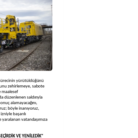
sürecinin yürütüldüğünü
bunu zehirlemeye, sabote
e maalesef
da düzenlenen saldırıyla
 sonuç alamayacağını,
ruz; böyle inanıyoruz,
zniyle başarılı
ve yaralanan vatandaşımıza
ÇİRDİK VE YENİLEDİK"