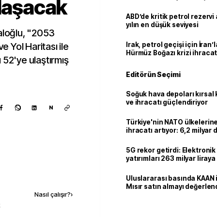
ulaşacak
ABD’de kritik petrol rezervi 
yılın en düşük seviyesi
aloğlu, "2053
e Yol Haritası ile
Irak, petrol geçişi için İran
Hürmüz Boğazı krizi ihracat
zı 52'ye ulaştırmış
Editörün Seçimi
Soğuk hava depoları kırsal 
ve ihracatı güçlendiriyor
N
Türkiye'nin NATO ülkeleri
ihracatı artıyor: 6,2 milyar d
milyar doları aştı
5G rekor getirdi: Elektroni
yatırımları 263 milyar liraya
Kaynak ekle
Uluslararası basında KAAN i
Mısır satın almayı değerlen
Nasıl çalışır?
›
k