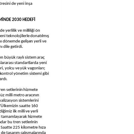
resini de yeni inşa
İMİNDE 2030 HEDEFİ
 yerlilik ve milliliği ön
eni teknolojilerle donatılmış
ynı dönemde gelişen yerli ve
ı dile getirdi.
n büyük raylı sistem araç
slararası standartlarda yeni
leri, yolcu ve yük vagonları;
kontrol yönetim sistemi gibi
ardı.
 tren setlerinin hizmete
süz milli metro aracının
inyalizasyon sistemlerini
 "Ülkemizin saatte 160
ğimiz ilk milli ve yerli
seti tamamlayarak hizmete
dar bu tren setlerinin
 Saatte 225 kilometre hıza
nde de tasarım çalışmalarında