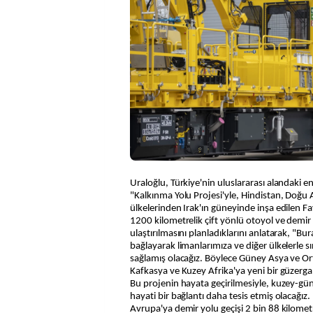
Uraloğlu, Türkiye'nin uluslararası alandaki 
"Kalkınma Yolu Projesi'yle, Hindistan, Doğu 
ülkelerinden Irak'ın güneyinde inşa edilen Fa
1200 kilometrelik çift yönlü otoyol ve demir 
ulaştırılmasını planladıklarını anlatarak, "Bu
bağlayarak limanlarımıza ve diğer ülkelerle sı
sağlamış olacağız. Böylece Güney Asya ve O
Kafkasya ve Kuzey Afrika'ya yeni bir güzerg
Bu projenin hayata geçirilmesiyle, kuzey-gü
hayati bir bağlantı daha tesis etmiş olacağı
Avrupa'ya demir yolu geçişi 2 bin 88 kilome