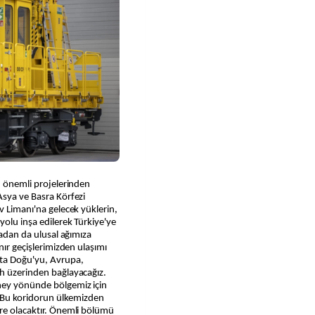
en önemli projelerinden
Asya ve Basra Körfezi
v Limanı'na gelecek yüklerin,
yolu inşa edilerek Türkiye'ye
radan da ulusal ağımıza
nır geçişlerimizden ulaşımı
rta Doğu'yu, Avrupa,
ah üzerinden bağlayacağız.
ney yönünde bölgemiz için
z. Bu koridorun ülkemizden
tre olacaktır. Önemli bölümü