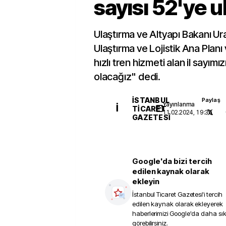
sayısı 52'ye 
Ulaştırma ve Altyapı Bakanı Ur
Ulaştırma ve Lojistik Ana Planı v
hızlı tren hizmeti alan il sayımı
olacağız" dedi.
İSTANBUL
Paylaş
Yayınlanma
İ
TICARET
11.02.2024, 19:30
GAZETESI
Google'da bizi tercih
edilen kaynak olarak
ekleyin
İstanbul Ticaret Gazetesi
'i tercih
edilen kaynak olarak ekleyerek
haberlerimizi Google'da daha sı
görebilirsiniz.