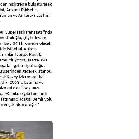
rdan hızlı trenle buluşturarak
rini, Ankara-Eskişehir,
raman ve Ankara-Sivas hızlı
.
ul Süper Hızlı Tren Hattı"nda
iren Uraloğlu, şöyle devam
uzunluğu 344 kilometre olacak.
izle İstanbul-Ankara
ını planlıyoruz. Burada
amış oluyoruz, saatte 350
nşallah getirmiş olacağız.
ü üzerinden geçerek İstanbul
acak Kuzey Marmara Hızlı
tirdik. 2053 Ulaştırma ve
hizmeti alan il sayımızı
lı-Kapıkule gibi tüm hızlı
aştırmış olacağız. Demir yolu
eriştirmiş olacağız."