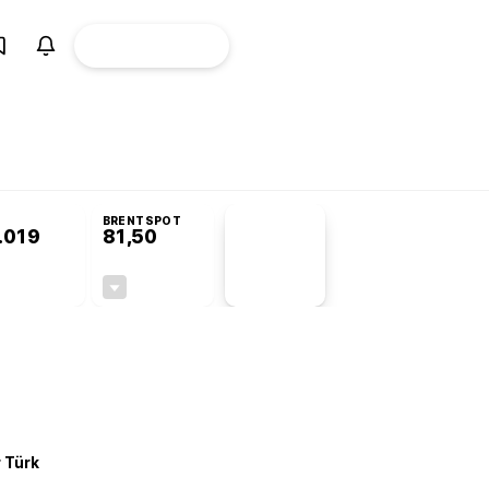
ÜYE
CANLI BORSA
Girişi
omisyonu’nda kabul edildi
BRENTSPOT
.019
81,50
PİYASA
VERİLERİ
+0,09%
-1,55%
+0,00
-1,28
r Türk