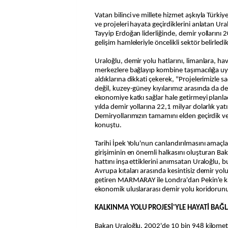
Vatan bilinci ve millete hizmet aşkıyla Türkiy
ve projeleri hayata geçirdiklerini anlatan 
Tayyip Erdoğan liderliğinde, demir yollarını 
gelişim hamleleriyle öncelikli sektör belirledik
Uraloğlu, demir yolu hatlarını, limanlara, hava
merkezlere bağlayıp kombine taşımacılığa uyg
aldıklarına dikkati çekerek, "Projelerimizle 
değil, kuzey-güney kıyılarımız arasında da de
ekonomiye katkı sağlar hale getirmeyi plan
yılda demir yollarına 22,1 milyar dolarlık yatı
Demiryollarımızın tamamını elden geçirdik ve
konuştu.
Tarihi İpek Yolu'nun canlandırılmasını amaçl
girişiminin en önemli halkasını oluşturan Bak
hattını inşa ettiklerini anımsatan Uraloğlu,
Avrupa kıtaları arasında kesintisiz demir yo
getiren MARMARAY ile Londra'dan Pekin'e ka
ekonomik uluslararası demir yolu koridorunu d
KALKINMA YOLU PROJESİ'YLE HAYATİ BAĞLA
Bakan Uraloğlu, 2002'de 10 bin 948 kilometr