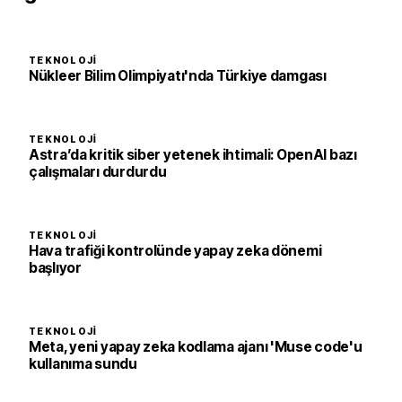
TEKNOLOJI
Nükleer Bilim Olimpiyatı'nda Türkiye damgası
TEKNOLOJI
Astra’da kritik siber yetenek ihtimali: OpenAI bazı
çalışmaları durdurdu
TEKNOLOJI
Hava trafiği kontrolünde yapay zeka dönemi
başlıyor
TEKNOLOJI
Meta, yeni yapay zeka kodlama ajanı 'Muse code'u
kullanıma sundu