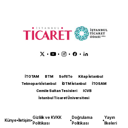
•
•
•
•
İTOTAM
BTM
SoftITo
Kitap İstanbul
Teknopark İstanbul
İDTM İstanbul
İTOSAM
Cemile Sultan Tesisleri
ICVB
İstanbul Ticaret Üniversitesi
Gizlilik ve KVKK
Doğrulama
Yayın
Künye
•
İletişim
•
•
•
Politikası
Politikası
İlkeleri