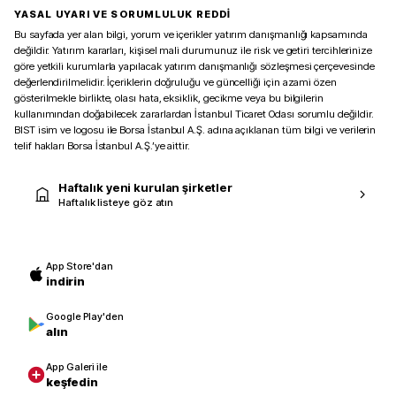
YASAL UYARI VE SORUMLULUK REDDİ
Bu sayfada yer alan bilgi, yorum ve içerikler yatırım danışmanlığı kapsamında
değildir. Yatırım kararları, kişisel mali durumunuz ile risk ve getiri tercihlerinize
göre yetkili kurumlarla yapılacak yatırım danışmanlığı sözleşmesi çerçevesinde
değerlendirilmelidir. İçeriklerin doğruluğu ve güncelliği için azami özen
gösterilmekle birlikte, olası hata, eksiklik, gecikme veya bu bilgilerin
kullanımından doğabilecek zararlardan İstanbul Ticaret Odası sorumlu değildir.
BIST isim ve logosu ile Borsa İstanbul A.Ş. adına açıklanan tüm bilgi ve verilerin
telif hakları Borsa İstanbul A.Ş.’ye aittir.
Haftalık yeni kurulan şirketler
Haftalık listeye göz atın
App Store'dan
indirin
Google Play'den
alın
App Galeri ile
keşfedin