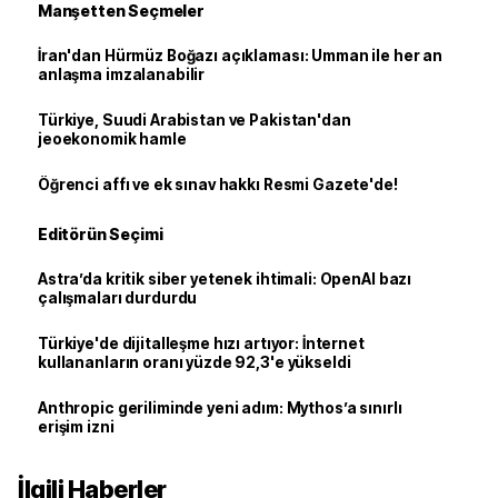
Manşetten Seçmeler
İran'dan Hürmüz Boğazı açıklaması: Umman ile her an
anlaşma imzalanabilir
Türkiye, Suudi Arabistan ve Pakistan'dan
jeoekonomik hamle
Öğrenci affı ve ek sınav hakkı Resmi Gazete'de!
Editörün Seçimi
Astra’da kritik siber yetenek ihtimali: OpenAI bazı
çalışmaları durdurdu
Türkiye'de dijitalleşme hızı artıyor: İnternet
kullananların oranı yüzde 92,3'e yükseldi
Anthropic geriliminde yeni adım: Mythos’a sınırlı
erişim izni
İlgili Haberler