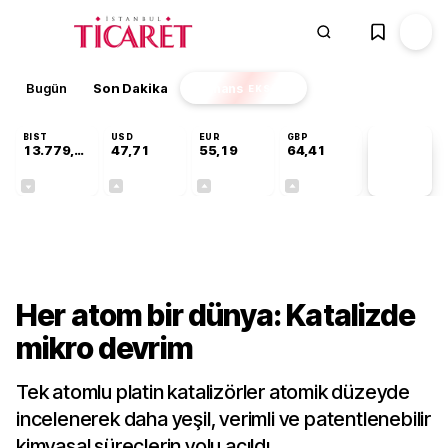
Bugün
Son Dakika
Finans
EKSTRA
BIST
USD
EUR
GBP
13.779,39
47,71
55,19
64,41
PİYASA
VERİLERİ
-0,14%
+0,18%
+0,32%
+0,38%
Teknoloji
Her atom bir dünya: Katalizde
mikro devrim
Tek atomlu platin katalizörler atomik düzeyde
incelenerek daha yeşil, verimli ve patentlenebilir
kimyasal süreçlerin yolu açıldı.