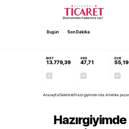
Ekonomiden haberiniz var!
Bugün
Son Dakika
Finans
EKST
SON DAKİKA
Öğrenci affı ve ek sınav hakkı 
BIST
USD
EUR
13.779,39
47,71
55,19
-0,14%
+0,18%
-19,42
0,09
Anasayfa
/
Sektörel
/
Hazırgiyimde rota Amerika pazarı
Hazırgiyimde 