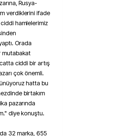
zarına, Rusya-
 verdiklerini ifade
ciddi hamlelerimiz
isinden
yaptı. Orada
ir mutabakat
atta ciddi bir artış
azarı çok önemli.
şünüyoruz hatta bu
nezdinde birtakım
rika pazarında
m." diye konuştu.
'da 32 marka, 655