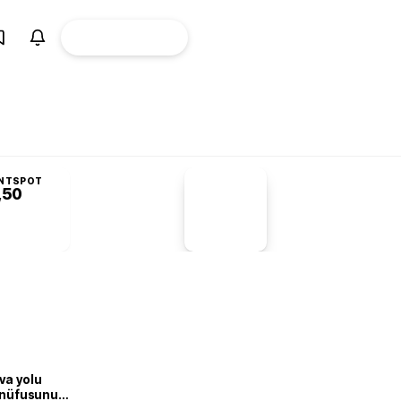
ÜYE
CANLI BORSA
Girişi
NTSPOT
,50
PİYASA
VERİLERİ
-1,55%
-1,28
va yolu
n nüfusunu