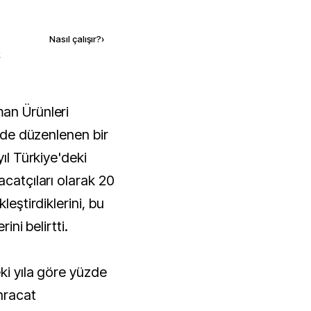
Kaynak ekle
Nasıl çalışır?
›
k
i'de düzenlenen bir
yıl Türkiye'deki
acatçıları olarak 20
leştirdiklerini, bu
ini belirtti.
ki yıla göre yüzde
ihracat