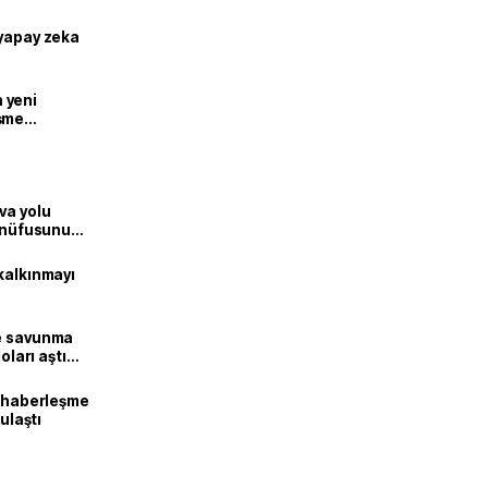
 yapay zeka
n yeni
şme
va yolu
n nüfusunu
kalkınmayı
ne savunma
oları aştı
k haberleşme
 ulaştı