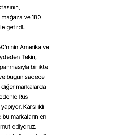
tasının,
7 mağaza ve 180
le getirdi.
0'ninin Amerika ve
aydeden Tekin,
panmasıyla birlikte
 ve bugün sadece
ve diğer markalarda
nedenle Rus
apıyor. Karşılıklı
de bu markaların en
umut ediyoruz.