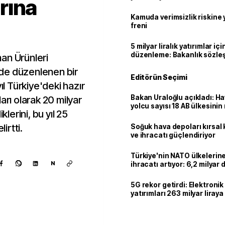
rına
geçti
Kamuda verimsizlik riskine
freni
5 milyar liralık yatırımlar içi
düzenleme: Bakanlık sözle
an Ürünleri
imzalayabilecek
i'de düzenlenen bir
Editörün Seçimi
ıl Türkiye'deki hazır
Bakan Uraloğlu açıkladı: Ha
arı olarak 20 milyar
yolcu sayısı 18 AB ülkesini
klerini, bu yıl 25
geçti
irtti.
Soğuk hava depoları kırsal 
ve ihracatı güçlendiriyor
Türkiye'nin NATO ülkeleri
N
ihracatı artıyor: 6,2 milyar d
milyar doları aştı
5G rekor getirdi: Elektroni
yatırımları 263 milyar liraya