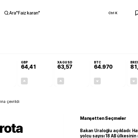
Ara
"
Faiz kararı
"
Ctrl K
RA
Resmi Gazete'de!
Öğrenci affı ve ek sınav hakkı Resmi Gazete'de!
GBP
XAGUSD
BTC
BRE
64,41
63,57
64.970
81
+0,32%
+0,38%
+3,37%
-0,06%
0,18
0,24
2,07
+0,00
na çevrildi
Manşetten Seçmeler
rota
Bakan Uraloğlu açıkladı: Ha
yolcu sayısı 18 AB ülkesini