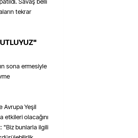
patıldı. Savaş belli
ların tekrar
MUTLUYUZ"
ın sona ermesiyle
ivme
e Avrupa Yeşil
etkileri olacağını
 "Biz bunlarla ilgili
dürülebilirlik