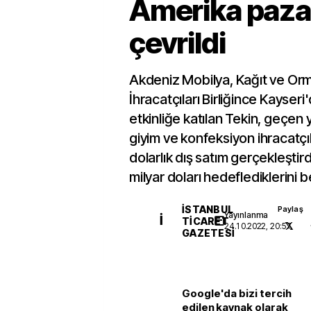
Amerika paza
çevrildi
Akdeniz Mobilya, Kağıt ve Orm
İhracatçıları Birliğince Kayser
etkinliğe katılan Tekin, geçen y
giyim ve konfeksiyon ihracatçıl
dolarlık dış satım gerçekleştirdi
milyar doları hedeflediklerini bel
İSTANBUL
Paylaş
Yayınlanma
İ
TICARET
24.10.2022, 20:57
GAZETESI
Google'da bizi tercih
edilen kaynak olarak