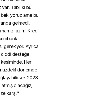
var. Tabii ki bu
ik bekliyoruz ama bu
randa gelmedi.
almamız lazım. Kredi
 Eximbank
sı gerekiyor. Ayrıca
a ciddi desteğe
at kesiminde. Her
ümüzdeki dönemde
sağlayabilirsek 2023
k atmış olacağız,
ze karşı."