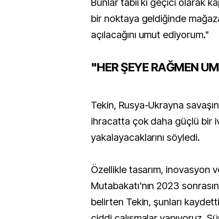
Bunlar tabii ki geçici olarak ka
bir noktaya geldiğinde mağaza
açılacağını umut ediyorum."
"HER ŞEYE RAĞMEN U
Tekin, Rusya-Ukrayna savaşın
ihracatta çok daha güçlü bir 
yakalayacaklarını söyledi.
Özellikle tasarım, inovasyon v
Mutabakatı'nın 2023 sonrasına 
belirten Tekin, şunları kaydetti:
ciddi çalışmalar yapıyoruz. Sür