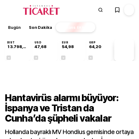
Bugün
Son Dakika
Finans
EKSTRA
BIST
USD
EUR
GBP
13.798,82
47,68
54,98
64,20
PİYASA
VERİLERİ
+0,70%
+0,11%
-0,05%
+0,03%
Dünya
Hantavirüs alarmı büyüyor:
İspanya ve Tristan da
Cunha’da şüpheli vakalar
Hollanda bayraklı MV Hondius gemisinde ortaya