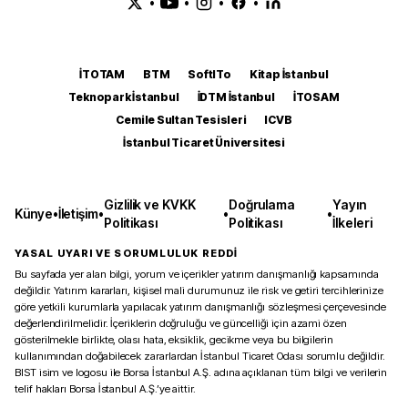
•
•
•
•
İTOTAM
BTM
SoftITo
Kitap İstanbul
Teknopark İstanbul
İDTM İstanbul
İTOSAM
Cemile Sultan Tesisleri
ICVB
İstanbul Ticaret Üniversitesi
Gizlilik ve KVKK
Doğrulama
Yayın
Künye
•
İletişim
•
•
•
Politikası
Politikası
İlkeleri
YASAL UYARI VE SORUMLULUK REDDİ
Bu sayfada yer alan bilgi, yorum ve içerikler yatırım danışmanlığı kapsamında
değildir. Yatırım kararları, kişisel mali durumunuz ile risk ve getiri tercihlerinize
göre yetkili kurumlarla yapılacak yatırım danışmanlığı sözleşmesi çerçevesinde
değerlendirilmelidir. İçeriklerin doğruluğu ve güncelliği için azami özen
gösterilmekle birlikte, olası hata, eksiklik, gecikme veya bu bilgilerin
kullanımından doğabilecek zararlardan İstanbul Ticaret Odası sorumlu değildir.
BIST isim ve logosu ile Borsa İstanbul A.Ş. adına açıklanan tüm bilgi ve verilerin
telif hakları Borsa İstanbul A.Ş.’ye aittir.