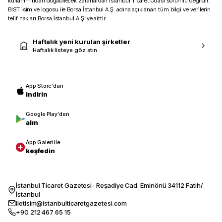
kullanımından doğabilecek zararlardan İstanbul Ticaret Odası sorumlu değildir.
BIST isim ve logosu ile Borsa İstanbul A.Ş. adına açıklanan tüm bilgi ve verilerin
telif hakları Borsa İstanbul A.Ş.’ye aittir.
Haftalık yeni kurulan şirketler
Haftalık listeye göz atın
App Store'dan
indirin
Google Play'den
alın
App Galeri ile
keşfedin
İstanbul Ticaret Gazetesi · Reşadiye Cad. Eminönü 34112 Fatih/
İstanbul
iletisim@istanbulticaretgazetesi.com
+90 212 467 65 15