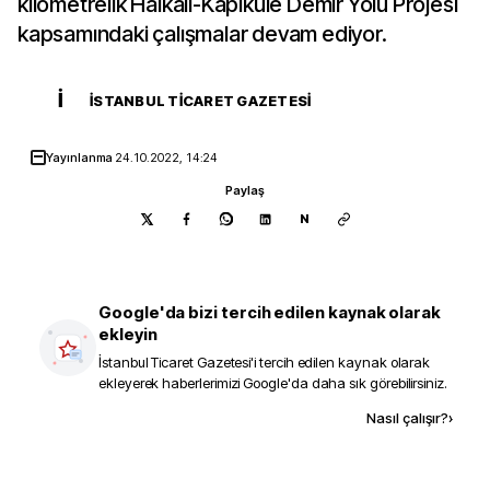
kilometrelik Halkalı-Kapıkule Demir Yolu Projesi
kapsamındaki çalışmalar devam ediyor.
İ
İSTANBUL TICARET GAZETESI
Yayınlanma
24.10.2022, 14:24
Paylaş
N
Google'da bizi tercih edilen kaynak olarak
ekleyin
İstanbul Ticaret Gazetesi
'i tercih edilen kaynak olarak
ekleyerek haberlerimizi Google'da daha sık görebilirsiniz.
Kaynak ekle
Nasıl çalışır?
›