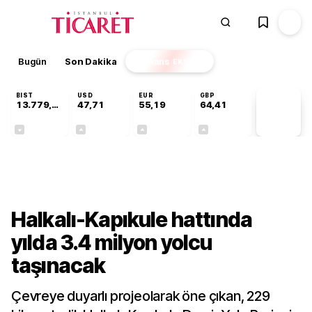
Bugün
Son Dakika
Finans
EKSTRA
BIST
USD
EUR
GBP
13.779,39
47,71
55,19
64,41
PİYASA
VERİLERİ
-0,14%
+0,18%
+0,32%
+0,38%
Gündem
Halkalı-Kapıkule hattında
yılda 3.4 milyon yolcu
taşınacak
Çevreye duyarlı projeolarak öne çıkan, 229