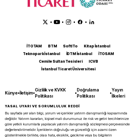
•
•
•
•
İTOTAM
BTM
SoftITo
Kitap İstanbul
Teknopark İstanbul
İDTM İstanbul
İTOSAM
Cemile Sultan Tesisleri
ICVB
İstanbul Ticaret Üniversitesi
Gizlilik ve KVKK
Doğrulama
Yayın
Künye
•
İletişim
•
•
•
Politikası
Politikası
İlkeleri
YASAL UYARI VE SORUMLULUK REDDİ
Bu sayfada yer alan bilgi, yorum ve içerikler yatırım danışmanlığı kapsamında
değildir. Yatırım kararları, kişisel mali durumunuz ile risk ve getiri tercihlerinize
göre yetkili kurumlarla yapılacak yatırım danışmanlığı sözleşmesi çerçevesinde
değerlendirilmelidir. İçeriklerin doğruluğu ve güncelliği için azami özen
gösterilmekle birlikte, olası hata, eksiklik, gecikme veya bu bilgilerin