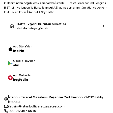
kullanımından doğabilecek zararlardan İstanbul Ticaret Odası sorumlu değildir.
BIST isim ve logosu ile Borsa İstanbul A.Ş. adına açıklanan tüm bilgi ve verilerin
telif hakları Borsa İstanbul A.Ş.’ye aittir.
Haftalık yeni kurulan şirketler
Haftalık listeye göz atın
App Store'dan
indirin
Google Play'den
alın
App Galeri ile
keşfedin
İstanbul Ticaret Gazetesi · Reşadiye Cad. Eminönü 34112 Fatih/
İstanbul
iletisim@istanbulticaretgazetesi.com
+90 212 467 65 15