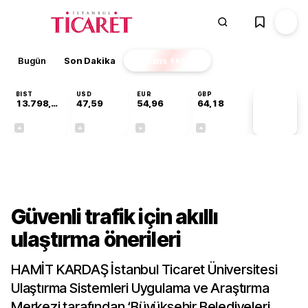
Bugün
Son Dakika
Finans
EKSTRA
BIST
USD
EUR
GBP
13.798,82
47,59
54,96
64,18
PİYASA
VERİLERİ
+0,70%
+0,06%
-0,09%
+0,14%
Gündem
Güvenli trafik için akıllı
ulaştırma önerileri
HAMİT KARDAŞ İstanbul Ticaret Üniversitesi
Ulaştırma Sistemleri Uygulama ve Araştırma
Merkezi tarafından ‘Büyükşehir Belediyeleri