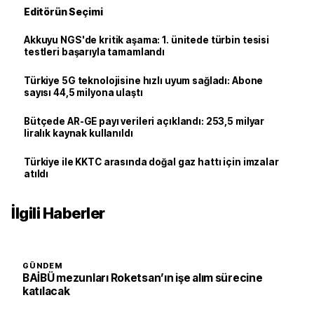
Editörün Seçimi
Akkuyu NGS'de kritik aşama: 1. ünitede türbin tesisi
testleri başarıyla tamamlandı
Türkiye 5G teknolojisine hızlı uyum sağladı: Abone
sayısı 44,5 milyona ulaştı
Bütçede AR-GE payı verileri açıklandı: 253,5 milyar
liralık kaynak kullanıldı
Türkiye ile KKTC arasında doğal gaz hattı için imzalar
atıldı
İlgili Haberler
GÜNDEM
BAİBÜ mezunları Roketsan’ın işe alım sürecine
katılacak