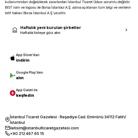
kullanımından doğabilecek zararlardan İstanbul Ticaret Odası sorumlu değildir.
BIST isim ve logosu ile Borsa İstanbul A.Ş. adına açıklanan tüm bilgi ve verilerin
telif hakları Borsa İstanbul A.Ş.’ye aittir.
Haftalık yeni kurulan şirketler
Haftalık listeye göz atın
App Store'dan
indirin
Google Play'den
alın
App Galeri ile
keşfedin
İstanbul Ticaret Gazetesi · Reşadiye Cad. Eminönü 34112 Fatih/
İstanbul
iletisim@istanbulticaretgazetesi.com
+90 212 467 65 15