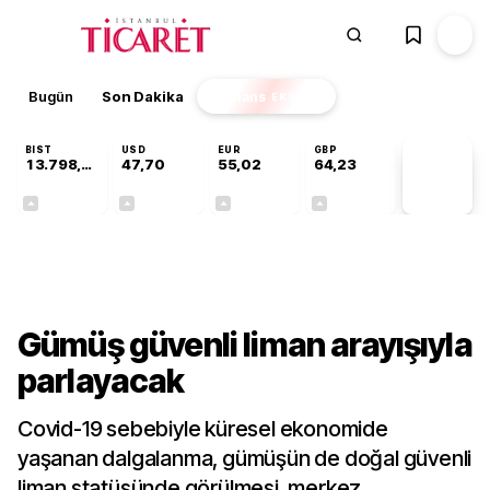
Bugün
Son Dakika
Finans
EKSTRA
BIST
USD
EUR
GBP
13.798,82
47,70
55,02
64,23
PİYASA
VERİLERİ
+0,70%
+0,16%
+0,01%
+0,10%
Gündem
Gümüş güvenli liman arayışıyla
parlayacak
Covid-19 sebebiyle küresel ekonomide
yaşanan dalgalanma, gümüşün de doğal güvenli
liman statüsünde görülmesi, merkez