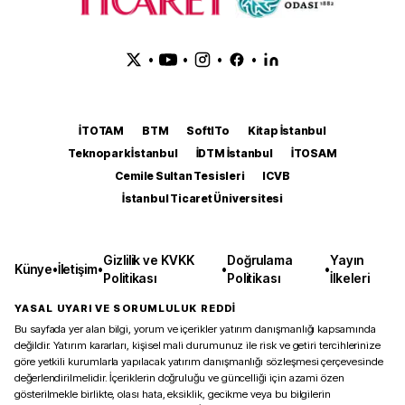
•
•
•
•
İTOTAM
BTM
SoftITo
Kitap İstanbul
Teknopark İstanbul
İDTM İstanbul
İTOSAM
Cemile Sultan Tesisleri
ICVB
İstanbul Ticaret Üniversitesi
Gizlilik ve KVKK
Doğrulama
Yayın
Künye
•
İletişim
•
•
•
Politikası
Politikası
İlkeleri
YASAL UYARI VE SORUMLULUK REDDİ
Bu sayfada yer alan bilgi, yorum ve içerikler yatırım danışmanlığı kapsamında
değildir. Yatırım kararları, kişisel mali durumunuz ile risk ve getiri tercihlerinize
göre yetkili kurumlarla yapılacak yatırım danışmanlığı sözleşmesi çerçevesinde
değerlendirilmelidir. İçeriklerin doğruluğu ve güncelliği için azami özen
gösterilmekle birlikte, olası hata, eksiklik, gecikme veya bu bilgilerin