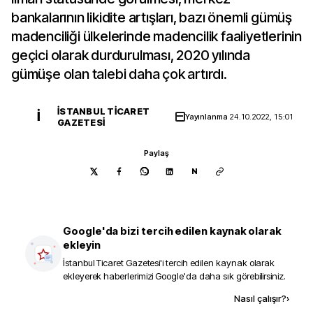
bankalarının likidite artışları, bazı önemli gümüş
madenciliği ülkelerinde madencilik faaliyetlerinin
geçici olarak durdurulması, 2020 yılında
gümüşe olan talebi daha çok artırdı.
İSTANBUL TICARET
İ
Yayınlanma
24.10.2022, 15:01
GAZETESI
Paylaş
N
Google'da bizi tercih edilen kaynak olarak
ekleyin
İstanbul Ticaret Gazetesi
'i tercih edilen kaynak olarak
ekleyerek haberlerimizi Google'da daha sık görebilirsiniz.
Kaynak ekle
Nasıl çalışır?
›