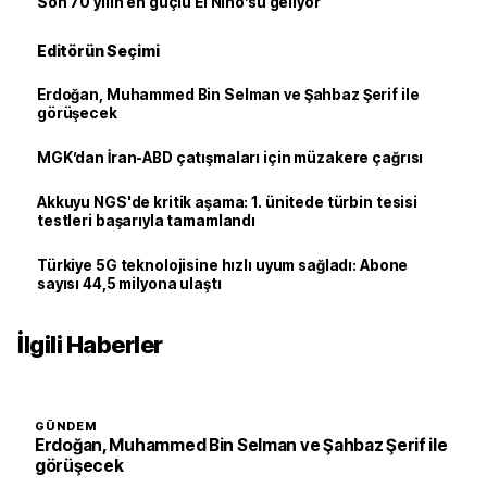
Son 70 yılın en güçlü El Nino’su geliyor
Editörün Seçimi
Erdoğan, Muhammed Bin Selman ve Şahbaz Şerif ile
görüşecek
MGK’dan İran-ABD çatışmaları için müzakere çağrısı
Akkuyu NGS'de kritik aşama: 1. ünitede türbin tesisi
testleri başarıyla tamamlandı
Türkiye 5G teknolojisine hızlı uyum sağladı: Abone
sayısı 44,5 milyona ulaştı
İlgili Haberler
GÜNDEM
Erdoğan, Muhammed Bin Selman ve Şahbaz Şerif ile
görüşecek