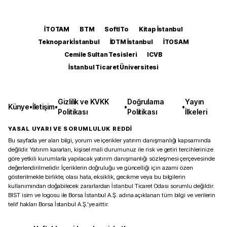
İTOTAM
BTM
SoftITo
Kitap İstanbul
Teknopark İstanbul
İDTM İstanbul
İTOSAM
Cemile Sultan Tesisleri
ICVB
İstanbul Ticaret Üniversitesi
Gizlilik ve KVKK
Doğrulama
Yayın
Künye
•
İletişim
•
•
•
Politikası
Politikası
İlkeleri
YASAL UYARI VE SORUMLULUK REDDİ
Bu sayfada yer alan bilgi, yorum ve içerikler yatırım danışmanlığı kapsamında
değildir. Yatırım kararları, kişisel mali durumunuz ile risk ve getiri tercihlerinize
göre yetkili kurumlarla yapılacak yatırım danışmanlığı sözleşmesi çerçevesinde
değerlendirilmelidir. İçeriklerin doğruluğu ve güncelliği için azami özen
gösterilmekle birlikte, olası hata, eksiklik, gecikme veya bu bilgilerin
kullanımından doğabilecek zararlardan İstanbul Ticaret Odası sorumlu değildir.
BIST isim ve logosu ile Borsa İstanbul A.Ş. adına açıklanan tüm bilgi ve verilerin
telif hakları Borsa İstanbul A.Ş.’ye aittir.