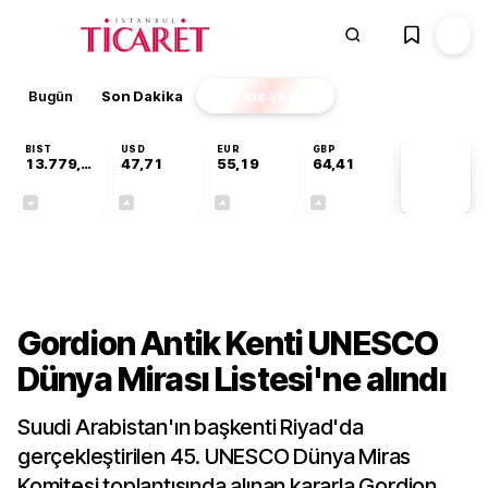
Bugün
Son Dakika
Finans
EKSTRA
BIST
USD
EUR
GBP
13.779,39
47,71
55,19
64,41
PİYASA
VERİLERİ
-0,14%
+0,18%
+0,32%
+0,38%
Galeri
Gordion Antik Kenti UNESCO
Dünya Mirası Listesi'ne alındı
Suudi Arabistan'ın başkenti Riyad'da
gerçekleştirilen 45. UNESCO Dünya Miras
Komitesi toplantısında alınan kararla Gordion