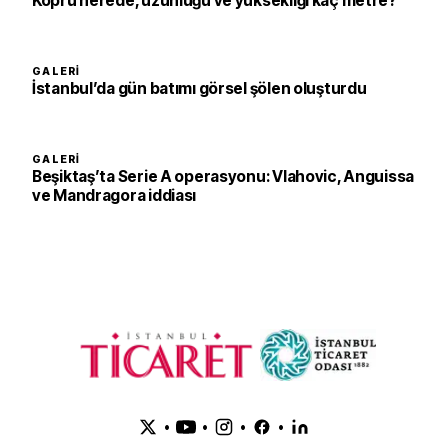
Köprü nerede, uzunluğu ve yüksekliği kaç metre?
GALERI
İstanbul’da gün batımı görsel şölen oluşturdu
GALERI
Beşiktaş’ta Serie A operasyonu: Vlahovic, Anguissa
ve Mandragora iddiası
•
•
•
•