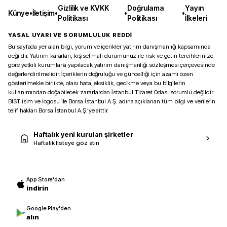
Gizlilik ve KVKK
Doğrulama
Yayın
Künye
•
İletişim
•
•
•
Politikası
Politikası
İlkeleri
YASAL UYARI VE SORUMLULUK REDDİ
Bu sayfada yer alan bilgi, yorum ve içerikler yatırım danışmanlığı kapsamında
değildir. Yatırım kararları, kişisel mali durumunuz ile risk ve getiri tercihlerinize
göre yetkili kurumlarla yapılacak yatırım danışmanlığı sözleşmesi çerçevesinde
değerlendirilmelidir. İçeriklerin doğruluğu ve güncelliği için azami özen
gösterilmekle birlikte, olası hata, eksiklik, gecikme veya bu bilgilerin
kullanımından doğabilecek zararlardan İstanbul Ticaret Odası sorumlu değildir.
BIST isim ve logosu ile Borsa İstanbul A.Ş. adına açıklanan tüm bilgi ve verilerin
telif hakları Borsa İstanbul A.Ş.’ye aittir.
Haftalık yeni kurulan şirketler
Haftalık listeye göz atın
App Store'dan
indirin
Google Play'den
alın