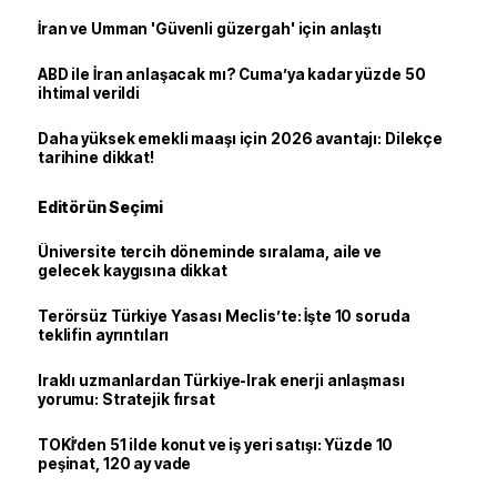
İran ve Umman 'Güvenli güzergah' için anlaştı
ABD ile İran anlaşacak mı? Cuma’ya kadar yüzde 50
ihtimal verildi
Daha yüksek emekli maaşı için 2026 avantajı: Dilekçe
tarihine dikkat!
Editörün Seçimi
Üniversite tercih döneminde sıralama, aile ve
gelecek kaygısına dikkat
Terörsüz Türkiye Yasası Meclis’te: İşte 10 soruda
teklifin ayrıntıları
Iraklı uzmanlardan Türkiye-Irak enerji anlaşması
yorumu: Stratejik fırsat
TOKİ’den 51 ilde konut ve iş yeri satışı: Yüzde 10
peşinat, 120 ay vade