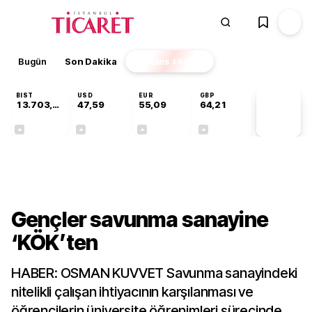
Bugün
Son Dakika
Finans
EKSTRA
BIST
USD
EUR
GBP
13.703,13
47,59
55,09
64,21
PİYASA
VERİLERİ
+0,11%
+0,05%
+0,15%
+0,17%
Gündem
Gençler savunma sanayine
‘KÖK’ten
HABER: OSMAN KUVVET Savunma sanayindeki
nitelikli çalışan ihtiyacının karşılanması ve
öğrencilerin üniversite öğrenimleri sürecinde