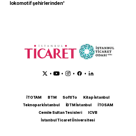
lokomotif şehirlerinden'
•
•
•
•
İTOTAM
BTM
SoftITo
Kitap İstanbul
Teknopark İstanbul
İDTM İstanbul
İTOSAM
Cemile Sultan Tesisleri
ICVB
İstanbul Ticaret Üniversitesi