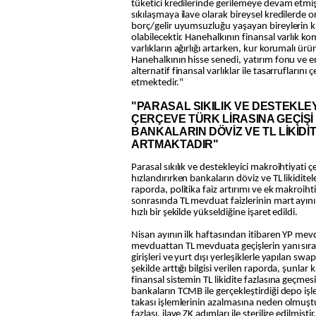
tüketici kredilerinde gerilemeye devam etmişt
sıkılaşmaya ilave olarak bireysel kredilerde 
borç/gelir uyumsuzluğu yaşayan bireylerin kr
olabilecektir. Hanehalkının finansal varlık 
varlıkların ağırlığı artarken, kur korumalı ürü
Hanehalkının hisse senedi, yatırım fonu ve eme
alternatif finansal varlıklar ile tasarrufların
etmektedir."
"PARASAL SIKILIK VE DESTEKLEY
ÇERÇEVE TÜRK LİRASINA GEÇİŞİ
BANKALARIN DÖVİZ VE TL LİKİDİ
ARTMAKTADIR"
Parasal sıkılık ve destekleyici makroihtiyati ç
hızlandırırken bankaların döviz ve TL likiditeler
raporda, politika faiz artırımı ve ek makroih
sonrasında TL mevduat faizlerinin mart ayının
hızlı bir şekilde yükseldiğine işaret edildi.
Nisan ayının ilk haftasından itibaren YP me
mevduattan TL mevduata geçişlerin yanı sıra
girişleri ve yurt dışı yerleşiklerle yapılan swap
şekilde arttığı bilgisi verilen raporda, şunlar
finansal sistemin TL likidite fazlasına geçme
bankaların TCMB ile gerçekleştirdiği depo iş
takası işlemlerinin azalmasına neden olmuştur
fazlası, ilave ZK adımları ile sterilize edilmişt