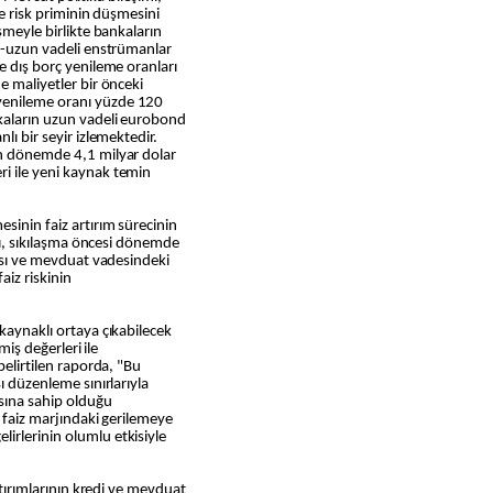
 ve risk priminin düşmesini
şmeyle birlikte bankaların
ta-uzun vadeli enstrümanlar
e dış borç yenileme oranları
e maliyetler bir önceki
yenileme oranı yüzde 120
kaların uzun vadeli eurobond
lı bir seyir izlemektedir.
an dönemde 4,1 milyar dolar
i ile yeni kaynak temin
sinin faiz artırım sürecinin
ığı, sıkılaşma öncesi dönemde
ması ve mevduat vadesindeki
aiz riskinin
kaynaklı ortaya çıkabilecek
lmiş değerleri ile
belirtilen raporda, "Bu
ı düzenleme sınırlarıyla
sına sahip olduğu
t faiz marjındaki gerilemeye
irlerinin olumlu etkisiyle
artırımlarının kredi ve mevduat