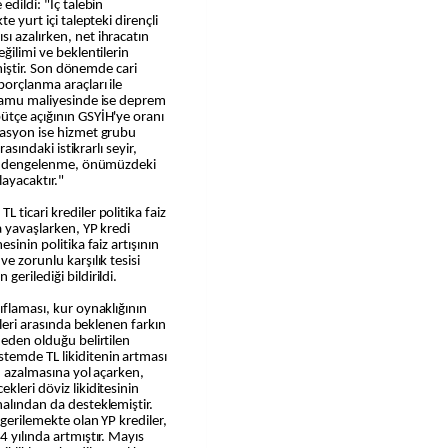
edildi: "İç talebin
e yurt içi talepteki dirençli
ı azalırken, net ihracatın
ğilimi ve beklentilerin
lemiştir. Son dönemde cari
borçlanma araçları ile
 Kamu maliyesinde ise deprem
ütçe açığının GSYİH'ye oranı
lasyon ise hizmet grubu
rasındaki istikrarlı seyir,
teki dengelenme, önümüzdeki
ayacaktır."
 ticari krediler politika faiz
a yavaşlarken, YP kredi
sinin politika faiz artışının
e zorunlu karşılık tesisi
erilediği bildirildi.
ıflaması, kur oynaklığının
tleri arasında beklenen farkın
neden olduğu belirtilen
temde TL likiditenin artması
in azalmasına yol açarken,
kleri döviz likiditesinin
nalından da desteklemiştir.
 gerilemekte olan YP krediler,
4 yılında artmıştır. Mayıs