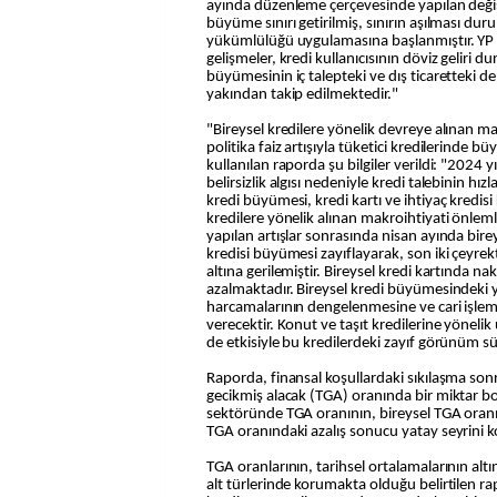
ayında düzenleme çerçevesinde yapılan değişi
büyüme sınırı getirilmiş, sınırın aşılması du
yükümlülüğü uygulamasına başlanmıştır. YP k
gelişmeler, kredi kullanıcısının döviz geliri 
büyümesinin iç talepteki ve dış ticaretteki 
yakından takip edilmektedir."
"Bireysel kredilere yönelik devreye alınan m
politika faiz artışıyla tüketici kredilerinde bü
kullanılan raporda şu bilgiler verildi: "2024 y
belirsizlik algısı nedeniyle kredi talebinin hı
kredi büyümesi, kredi kartı ve ihtiyaç kredisi 
kredilere yönelik alınan makroihtiyati önleml
yapılan artışlar sonrasında nisan ayında birey
kredisi büyümesi zayıflayarak, son iki çeyre
altına gerilemiştir. Bireysel kredi kartında na
azalmaktadır. Bireysel kredi büyümesindeki
harcamalarının dengelenmesine ve cari işlem
verecektir. Konut ve taşıt kredilerine yöneli
de etkisiyle bu kredilerdeki zayıf görünüm s
Raporda, finansal koşullardaki sıkılaşma sonr
gecikmiş alacak (TGA) oranında bir miktar bo
sektöründe TGA oranının, bireysel TGA oran
TGA oranındaki azalış sonucu yatay seyrini ko
TGA oranlarının, tarihsel ortalamalarının alt
alt türlerinde korumakta olduğu belirtilen ra