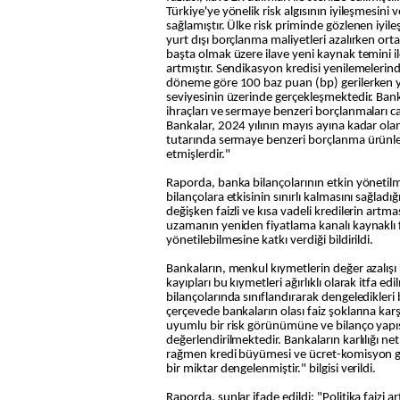
Türkiye'ye yönelik risk algısının iyileşmesini
sağlamıştır. Ülke risk priminde gözlenen iyile
yurt dışı borçlanma maliyetleri azalırken or
başta olmak üzere ilave yeni kaynak temini il
artmıştır. Sendikasyon kredisi yenilemelerind
döneme göre 100 baz puan (bp) gerilerken 
seviyesinin üzerinde gerçekleşmektedir. Ban
ihraçları ve sermaye benzeri borçlanmaları can
Bankalar, 2024 yılının mayıs ayına kadar ol
tutarında sermaye benzeri borçlanma ürünler
etmişlerdir."
Raporda, banka bilançolarının etkin yönetilme
bilançolara etkisinin sınırlı kalmasını sağlad
değişken faizli ve kısa vadeli kredilerin art
uzamanın yeniden fiyatlama kanalı kaynaklı f
yönetilebilmesine katkı verdiği bildirildi.
Bankaların, menkul kıymetlerin değer azalışı 
kayıpları bu kıymetleri ağırlıklı olarak itfa edi
bilançolarında sınıflandırarak dengeledikleri 
çerçevede bankaların olası faiz şoklarına karş
uyumlu bir risk görünümüne ve bilanço yapı
değerlendirilmektedir. Bankaların karlılığı ne
rağmen kredi büyümesi ve ücret-komisyon gel
bir miktar dengelenmiştir." bilgisi verildi.
Raporda, şunlar ifade edildi: "Politika faizi 