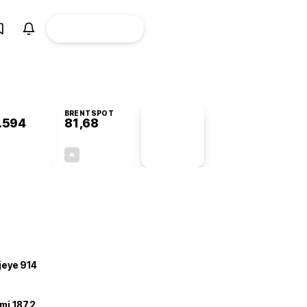
ÜYE
CANLI BORSA
Girişi
BRENTSPOT
.594
81,68
PİYASA
VERİLERİ
-0,17%
+3,51%
+0,00
2,77
ojeye 914
mi 187,2