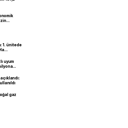
onomik
izin
lendirdik
 1. ünitede
yla
zlı uyum
milyona
 açıklandı:
ullanıldı
doğal gaz