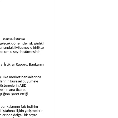
k
inansal İstikrar
lecek dönemde risk ağırlıklı
ansındaki iyileşmeyle birlikte
e olumlu seyrin sürmesinin
sal İstikrar Raporu, Bankanın
iş ülke merkez bankalarınca
larının küresel büyümeyi
östergelerin ABD
nin ana ticaret
ığına işaret ettiği
bankalarının faiz indirim
k iştahına ilişkin gelişmelerin
larında dalgalı bir seyre