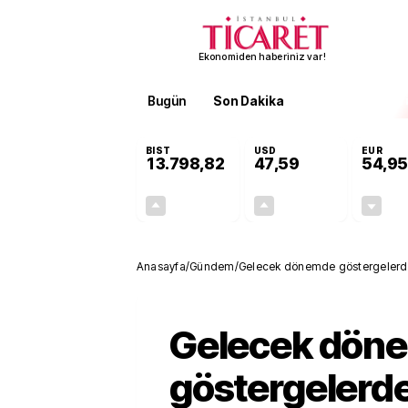
Ekonomiden haberiniz var!
Bugün
Son Dakika
Finans
EKST
BIST
USD
EUR
13.798,82
47,59
54,95
+0,70%
+0,05%
95,68
0,03
Anasayfa
/
Gündem
/
Gelecek dönemde göstergelerde 
Gelecek dön
göstergelerd