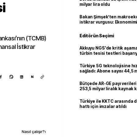
i
milyar lira oldu
Bakan Şimşek’ten makroek
istikrar vurgusu: Ekonomim
dayanıklılığını daha da güç
Editörün Seçimi
ankası’nın (TCMB)
nansal İstikrar
Akkuyu NGS'de kritik aşama:
türbin tesisi testleri başarı
tamamlandı
Türkiye 5G teknolojisine hı
sağladı: Abone sayısı 44,5 
ulaştı
N
Bütçede AR-GE payı verileri
253,5 milyar liralık kaynak k
Türkiye ile KKTC arasında 
hattı için imzalar atıldı
Kaynak ekle
Nasıl çalışır?
›