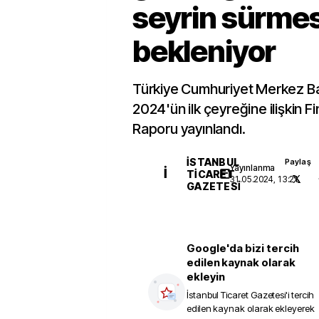
seyrin sürmes
bekleniyor
Türkiye Cumhuriyet Merkez B
2024'ün ilk çeyreğine ilişkin Fi
Raporu yayınlandı.
İSTANBUL
Paylaş
Yayınlanma
İ
TICARET
31.05.2024, 13:21
GAZETESI
Google'da bizi tercih
edilen kaynak olarak
ekleyin
İstanbul Ticaret Gazetesi
'i tercih
edilen kaynak olarak ekleyerek