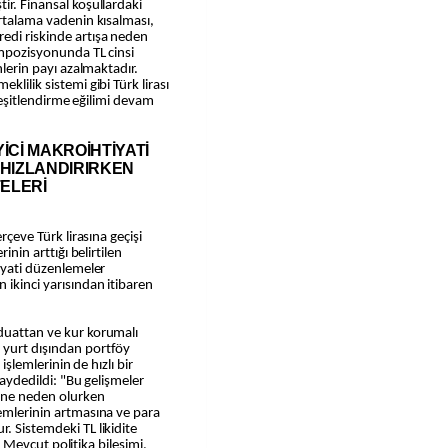
ir. Finansal koşullardaki
ortalama vadenin kısalması,
edi riskinde artışa neden
kompozisyonunda TL cinsi
nlerin payı azalmaktadır.
klilik sistemi gibi Türk lirası
ı çeşitlendirme eğilimi devam
İCİ MAKROİHTİYATİ
 HIZLANDIRIRKEN
TELERİ
erçeve Türk lirasına geçişi
inin arttığı belirtilen
tiyati düzenlemeler
 ikinci yarısından itibaren
vduattan ve kur korumalı
 yurt dışından portföy
 işlemlerinin de hızlı bir
 kaydedildi: "Bu gelişmeler
sine neden olurken
lemlerinin artmasına ve para
. Sistemdeki TL likidite
ir. Mevcut politika bileşimi,