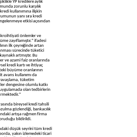
klikle YP kredilere aylık
rumunda zorunlu karşılık
redi kullanımına ilişkin
durumunun yanı sıra kredi
dengelenmeye etkisi açısından
akroihtiyati önlemler ve
yüme zayıflamıştır." ifadesi
ılının ilk çeyreğinde artan
zlanması sürecinde tüketici
kaynaklı artmıştır. Bu
er ve azami faiz oranlarında
sel kredi kartı ve ihtiyaç
kteki büyüme oranlarının
kit avans kullanımı da
 yavaşlama, tüketim
ler dengesine olumlu katkı
k uygulamada olan tedbirlerin
ürmektedir."
asında bireysel kredi tahsili
zulma gözlendiği, bankacılık
ındaki artışa rağmen firma
ruduğu bildirildi.
ındaki düşük seyrini tüm kredi
porda, yakın izlemedeki ticari