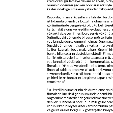
kredi oranı gerilemeye devam ederken, birey
oranının ödemesi geciken borçların etkisiyle a
kalitesindeki gelişmelerin yakından takip ed
Raporda, finansal koşulların sıkılaştığı bu dö
istihdamda önemli bir bozulma olmamasının bi
görünümünde dengeleyici olduğu belirtilerek ş
kartı, nakit avans ve kredili mevduat hesabı g
yüksek faizle çevrilmesi borç servis yükünü a
önümüzdeki dönemde bireysel müşterilerin b
yapılarında dengelenmenin olması önem arz 
önceki dönemde ihtiyatlı bir yaklaşımla ayırdık
kalitesi kaynaklı bozulmalara karşı önemli 
banka bilançolarını desteklemektedir. Firmal
karlılık göstergeleri tarihsel ortalamaların ü
yapılarındaki güçlü görünüm korunmaktadır. 
firmaların YP krediye yönelimini artırmış olm
finansal kaldıraç oranı ve YP açık pozisyonu
seyretmektedir. YP kredi borcundaki artışa r
gelirleri ile YP borçlarını karşılama kapasite
etmektedir."
"YP kredi büyümelerinin de düzenleme sınırla
firmaların kur riski görünümünde önemli bi
öngörülmemektedir." değerlendirmesine yer 
denildi: "Hanehalkı borcunun milli gelire or
korunurken bireysel kredi kartı borcunun pay
ve gelire oranla borçluluk göstergeleri bireyse