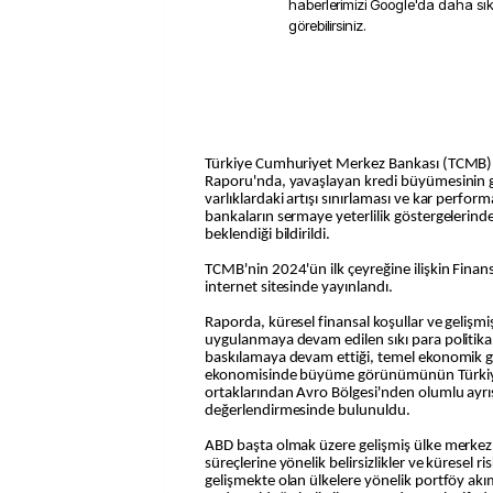
haberlerimizi Google'da daha sı
görebilirsiniz.
Türkiye Cumhuriyet Merkez Bankası (TCMB) F
Raporu'nda, yavaşlayan kredi büyümesinin ge
varlıklardaki artışı sınırlaması ve kar perform
bankaların sermaye yeterlilik göstergelerind
beklendiği bildirildi.
TCMB'nin 2024'ün ilk çeyreğine ilişkin Finan
internet sitesinde yayınlandı.
Raporda, küresel finansal koşullar ve gelişm
uygulanmaya devam edilen sıkı para politika
baskılamaya devam ettiği, temel ekonomik g
ekonomisinde büyüme görünümünün Türkiye'
ortaklarından Avro Bölgesi'nden olumlu ayrışt
değerlendirmesinde bulunuldu.
ABD başta olmak üzere gelişmiş ülke merkez 
süreçlerine yönelik belirsizlikler ve küresel ris
gelişmekte olan ülkelere yönelik portföy akım