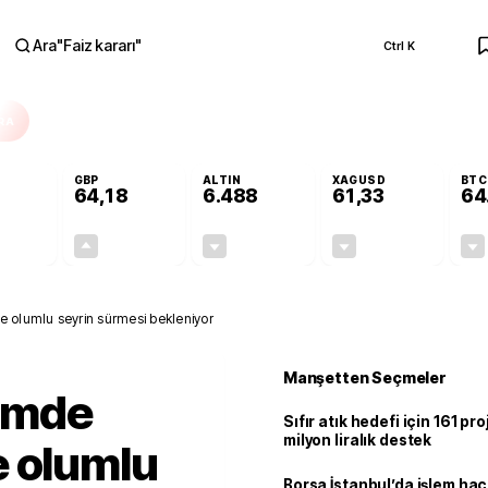
Ara
"
Faiz kararı
"
Ctrl K
RA
GBP
ALTIN
XAGUSD
BTC
64,18
6.488
61,33
64
-0,10%
+0,13%
-0,12%
-1,14%
-0,06
0,08
-7,75
-0,71
olumlu seyrin sürmesi bekleniyor
Manşetten Seçmeler
emde
Sıfır atık hedefi için 161 pr
milyon liralık destek
e olumlu
Borsa İstanbul’da işlem hac