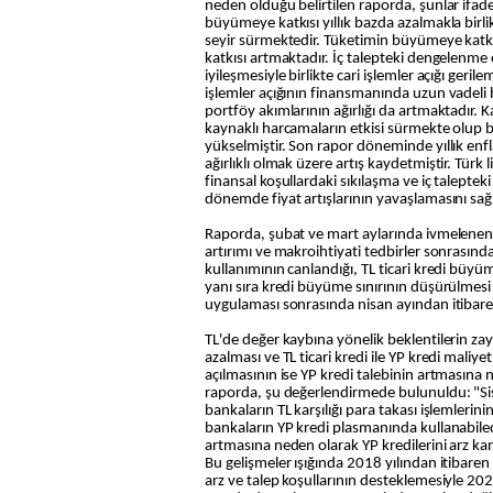
neden olduğu belirtilen raporda, şunlar ifade 
büyümeye katkısı yıllık bazda azalmakla birlikt
seyir sürmektedir. Tüketimin büyümeye katkıs
katkısı artmaktadır. İç talepteki dengelenme e
iyileşmesiyle birlikte cari işlemler açığı geri
işlemler açığının finansmanında uzun vadeli 
portföy akımlarının ağırlığı da artmaktadır.
kaynaklı harcamaların etkisi sürmekte olup b
yükselmiştir. Son rapor döneminde yıllık enf
ağırlıklı olmak üzere artış kaydetmiştir. Türk li
finansal koşullardaki sıkılaşma ve iç talep
dönemde fiyat artışlarının yavaşlamasını sağl
Raporda, şubat ve mart aylarında ivmelenen TL
artırımı ve makroihtiyati tedbirler sonrasınd
kullanımının canlandığı, TL ticari kredi büyüme
yanı sıra kredi büyüme sınırının düşürülmesi v
uygulaması sonrasında nisan ayından itibaren g
TL'de değer kaybına yönelik beklentilerin zay
azalması ve TL ticari kredi ile YP kredi maliye
açılmasının ise YP kredi talebinin artmasına 
raporda, şu değerlendirmede bulunuldu: "Sis
bankaların TL karşılığı para takası işlemlerin
bankaların YP kredi plasmanında kullanabilece
artmasına neden olarak YP kredilerini arz ka
Bu gelişmeler ışığında 2018 yılından itibaren
arz ve talep koşullarının desteklemesiyle 202