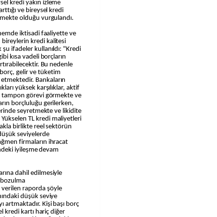
sel kredi yakın izleme
rttığı ve bireysel kredi
ilmekte olduğu vurgulandı.
nemde iktisadi faaliyette ve
reylerin kredi kalitesi
u ifadeler kullanıldı: "Kredi
ibi kısa vadeli borçların
rtırabilecektir. Bu nedenle
orç, gelir ve tüketim
etmektedir. Bankaların
ları yüksek karşılıklar, aktif
bir tampon görevi görmekte ve
arın borçluluğu gerilerken,
zerinde seyretmekte ve likidite
Yükselen TL kredi maliyetleri
akla birlikte reel sektörün
 düşük seviyelerde
ağmen firmaların ihracat
sindeki iyileşme devam
rına dahil edilmesiyle
r bozulma
verilen raporda şöyle
anındaki düşük seviye
ı artmaktadır. Kişi başı borç
l kredi kartı hariç diğer