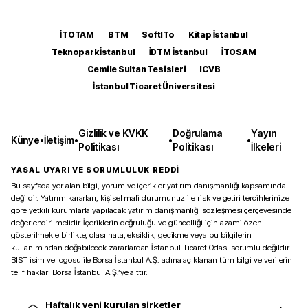
İTOTAM
BTM
SoftITo
Kitap İstanbul
Teknopark İstanbul
İDTM İstanbul
İTOSAM
Cemile Sultan Tesisleri
ICVB
İstanbul Ticaret Üniversitesi
Gizlilik ve KVKK
Doğrulama
Yayın
Künye
•
İletişim
•
•
•
Politikası
Politikası
İlkeleri
YASAL UYARI VE SORUMLULUK REDDİ
Bu sayfada yer alan bilgi, yorum ve içerikler yatırım danışmanlığı kapsamında
değildir. Yatırım kararları, kişisel mali durumunuz ile risk ve getiri tercihlerinize
göre yetkili kurumlarla yapılacak yatırım danışmanlığı sözleşmesi çerçevesinde
değerlendirilmelidir. İçeriklerin doğruluğu ve güncelliği için azami özen
gösterilmekle birlikte, olası hata, eksiklik, gecikme veya bu bilgilerin
kullanımından doğabilecek zararlardan İstanbul Ticaret Odası sorumlu değildir.
BIST isim ve logosu ile Borsa İstanbul A.Ş. adına açıklanan tüm bilgi ve verilerin
telif hakları Borsa İstanbul A.Ş.’ye aittir.
Haftalık yeni kurulan şirketler