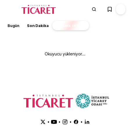
Bugün
Son Dakika
Finans
EKSTRA
Okuyucu yükleniyor…
•
•
•
•