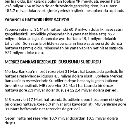
bin lira oldu. Bankalarda bulunan toplam YP mevduatı, geçen hafta
218 milyar 754 milyon dolar düzeyinde gerçekleşirken, bu tutarın
183,7 milyar doları yurt içinde yerleşik kişilerin hesaplarında toplandı.
YABANCI 4 HAFTADIR HİSSE SATIYOR
Yabancı yatırımcı 31 Mart haftasında 60,9 milyon dolarlık hisse satışı
gerçekleştirdi. Böylelikle yılbaşından bu yana net hisse satışı 927
milyon dolara ulaştı. Yabancılar aynı haftada 15,1 milyon dolarlık
tahvil aldı. Son satışla birlikte yabancıların hisse satış serisi dördüncü
haftaya taşınmış oldu. Yılbaşından bu yana yapılan net hisse satışı da
927 milyon dolar oldu.
MERKEZ BANKASİ REZERVLERİ DÜŞÜŞÜNÜ SÜRDÜRDÜ
Merkez Bankası’nın brüt rezervleri 31 Mart haftasında da geriledi. İki
haftada rezervlerdeki düşüş 4,5 milyar dolara ulaştı. Böylece Merkez
Bankası’nın rezervlerinde Suudilerin depo hesabıyla gelen katkının
önemli kısmı silindi. MB rezervleri 31 Mart haftasında bir önceki
haftaya göre 2,3 milyar dolar düşüşle 122,4 milyar dolara geriledi.
MB rezervleri 17 Mart haftasında Suudilerin depo hesabının etkisiyle
bir önceki haftaya göre 6,9 milyar artış kaydetmişti. MB verilerine göre
31 Mart haftasında net rezervler de geriledi.
Geçen hafta net rezervler 18,9 milyar dolardan 18,5 milyar dolara
düştü.