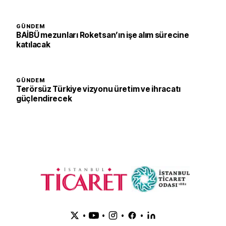
GÜNDEM
BAİBÜ mezunları Roketsan’ın işe alım sürecine
katılacak
GÜNDEM
Terörsüz Türkiye vizyonu üretim ve ihracatı
güçlendirecek
•
•
•
•