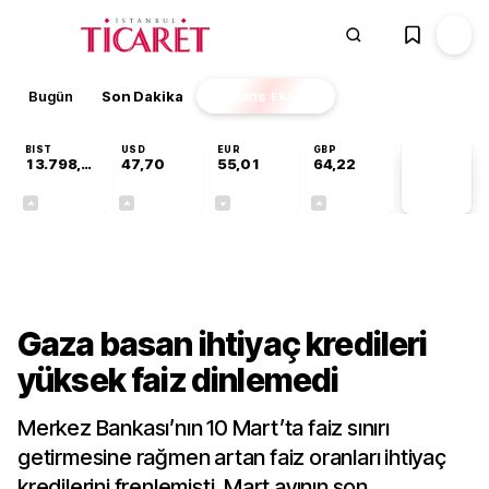
Bugün
Son Dakika
Finans
EKSTRA
BIST
USD
EUR
GBP
13.798,82
47,70
55,01
64,22
PİYASA
VERİLERİ
+0,70%
+0,16%
-0,01%
+0,08%
Gündem
Gaza basan ihtiyaç kredileri
yüksek faiz dinlemedi
Merkez Bankası’nın 10 Mart’ta faiz sınırı
getirmesine rağmen artan faiz oranları ihtiyaç
kredilerini frenlemişti. Mart ayının son