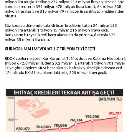
milyon lira artışla 1 trilyon 272 milyar 213 milyon liraya yükseldi. Söz
konusu kredilerin 391 milyar 878 milyon lirası konut, 64 milyar 538
milyon lirası taşıt ve 815 milyar 797 milyon lirası ihtiyaç kredilerinden
oluştu.
Söz konusu dönemde taksitli ticari kredilerin tutarı 24 milyar 133
milyon lira artarak 1 trilyon 45 milyar 216 milyon liraya çıktı.
Bankaların bireysel kredi kartı alacakları da yüzde 4,6 artışla 577
milyar 35 milyon lira oldu.
KUR KORUMALI MEVDUAT 1,7 TRİLYON TL’Yİ GEÇTİ
BDDK verilerine göre, Kur Korumalı TL Mevduat ve Katılma Hesapları 1
trilyon 672,8 milyar TL’den 28,2 milyar TL artarak 1 trilyon 701 milyar
TL’ye çıktı. Böylece KKM hesapları 12 haftalık yükselişine devam etti.
12 haftada KKM hesaplarındaki artış 328 milyar lirayı geçti.