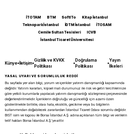
İTOTAM
BTM
SoftITo
Kitap İstanbul
Teknopark İstanbul
İDTM İstanbul
İTOSAM
Cemile Sultan Tesisleri
ICVB
İstanbul Ticaret Üniversitesi
Gizlilik ve KVKK
Doğrulama
Yayın
Künye
•
İletişim
•
•
•
Politikası
Politikası
İlkeleri
YASAL UYARI VE SORUMLULUK REDDİ
Bu sayfada yer alan bilgi, yorum ve içerikler yatırım danışmanlığı kapsamında
değildir. Yatırım kararları, kişisel mali durumunuz ile risk ve getiri tercihlerinize
göre yetkili kurumlarla yapılacak yatırım danışmanlığı sözleşmesi çerçevesinde
değerlendirilmelidir. İçeriklerin doğruluğu ve güncelliği için azami özen
gösterilmekle birlikte, olası hata, eksiklik, gecikme veya bu bilgilerin
kullanımından doğabilecek zararlardan İstanbul Ticaret Odası sorumlu değildir.
BIST isim ve logosu ile Borsa İstanbul A.Ş. adına açıklanan tüm bilgi ve verilerin
telif hakları Borsa İstanbul A.Ş.’ye aittir.