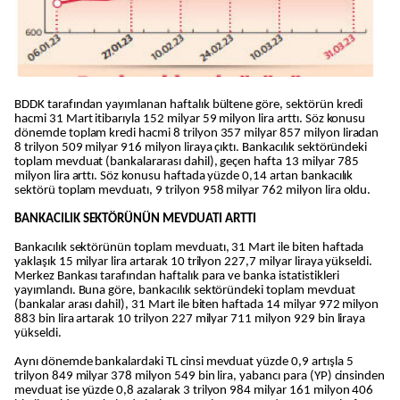
BDDK tarafından yayımlanan haftalık bültene göre, sektörün kredi
hacmi 31 Mart itibarıyla 152 milyar 59 milyon lira arttı. Söz konusu
dönemde toplam kredi hacmi 8 trilyon 357 milyar 857 milyon liradan
8 trilyon 509 milyar 916 milyon liraya çıktı. Bankacılık sektöründeki
toplam mevduat (bankalararası dahil), geçen hafta 13 milyar 785
milyon lira arttı. Söz konusu haftada yüzde 0,14 artan bankacılık
sektörü toplam mevduatı, 9 trilyon 958 milyar 762 milyon lira oldu.
BANKACILIK SEKTÖRÜNÜN MEVDUATI ARTTI
Bankacılık sektörünün toplam mevduatı, 31 Mart ile biten haftada
yaklaşık 15 milyar lira artarak 10 trilyon 227,7 milyar liraya yükseldi.
Merkez Bankası tarafından haftalık para ve banka istatistikleri
yayımlandı. Buna göre, bankacılık sektöründeki toplam mevduat
(bankalar arası dahil), 31 Mart ile biten haftada 14 milyar 972 milyon
883 bin lira artarak 10 trilyon 227 milyar 711 milyon 929 bin liraya
yükseldi.
Aynı dönemde bankalardaki TL cinsi mevduat yüzde 0,9 artışla 5
trilyon 849 milyar 378 milyon 549 bin lira, yabancı para (YP) cinsinden
mevduat ise yüzde 0,8 azalarak 3 trilyon 984 milyar 161 milyon 406