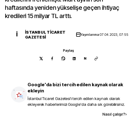
haftasında yeniden yükselişe geçen ihtiyaç
kredileri 15 milyar TL arttı.
İSTANBUL TICARET
İ
Yayınlanma
07.04.2023, 07:55
GAZETESI
Paylaş
N
Google'da bizi tercih edilen kaynak olarak
ekleyin
İstanbul Ticaret Gazetesi
'i tercih edilen kaynak olarak
ekleyerek haberlerimizi Google'da daha sık görebilirsiniz.
Kaynak ekle
Nasıl çalışır?
›