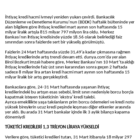
İhtiyaç kredi hacmi ivmeyi yeniden yukarı çevirdi. Bankacılık
Düzenleme ve Denetleme Kurumu’nun (BDDK) haftalık bülteninde yer
alan bilgilere göre ihtiyaç kredileri mart ayının son haftasında 15
milyar liralık artışla 815 milyar 797 milyon lira oldu. Merkez
Bankası’nın ihtiyaç kredisinde yüzde 18.56 olarak belirlediği faiz
sınırından sonra faizlerde sert bir yükseliş görülmüştü.
Faizlerin 24 Mart haftasında yüzde 31,49’a kadar çıkmasına rağmen
ihtiyaç kredilerinde artış trendi devam etti. dunya.com’da yer alan
Birol Bozkurt imzalı habere göre,
Merkez Bankası’nın 10 Mart’ta aldığı
ihtiyaç kredilerinde faiz üst sınırı kararından sonra geçen 2 haftada
sadece 8 milyar lira artan kredi hacmi mart ayının son haftasında 15
milyar liralık bir artış gerçekleştirdi.
Bankacılara göre, 24-31 Mart haftasında yaşanan ihtiyaç
kredilerindeki bu artışın esas sebebi, limit sınırı nedeniyle borcu borçla
kapatmak isteyen tüketicinin ‘ekstra’ kredi talebi.
Ayrıca emeklilikte yaşa takılanların prim borcu ödemeleri ve kredi notu
yüksek bireylerin ucuz kredi peşinde koşması diğer etkenler arasında
yer aldı. Bu arada 31 Mart bankalar içinde ilk 3 aylık bilanço kapama
dönemiydi
TÜKETİCİ KREDİLERİ 1,3 TRİLYON LİRAYA YÜKSELDİ
Verilere göre, tüketici kredileri tutarı, 31 Mart itibarıyla 18 milyar 297