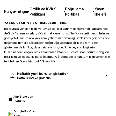
Gizlilik ve KVKK
Doğrulama
Yayın
Künye
•
İletişim
•
•
•
Politikası
Politikası
İlkeleri
YASAL UYARI VE SORUMLULUK REDDİ
Bu sayfada yer alan bilgi, yorum ve içerikler yatırım danışmanlığı kapsamında
değildir. Yatırım kararları, kişisel mali durumunuz ile risk ve getiri tercihlerinize
göre yetkili kurumlarla yapılacak yatırım danışmanlığı sözleşmesi çerçevesinde
değerlendirilmelidir. İçeriklerin doğruluğu ve güncelliği için azami özen
gösterilmekle birlikte, olası hata, eksiklik, gecikme veya bu bilgilerin
kullanımından doğabilecek zararlardan İstanbul Ticaret Odası sorumlu değildir.
BIST isim ve logosu ile Borsa İstanbul A.Ş. adına açıklanan tüm bilgi ve verilerin
telif hakları Borsa İstanbul A.Ş.’ye aittir.
Haftalık yeni kurulan şirketler
Haftalık listeye göz atın
App Store'dan
indirin
Google Play'den
alın