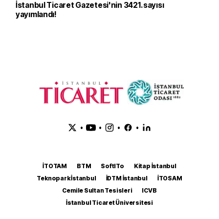
İstanbul Ticaret Gazetesi'nin 3421. sayısı
yayımlandı!
•
•
•
•
İTOTAM
BTM
SoftITo
Kitap İstanbul
Teknopark İstanbul
İDTM İstanbul
İTOSAM
Cemile Sultan Tesisleri
ICVB
İstanbul Ticaret Üniversitesi