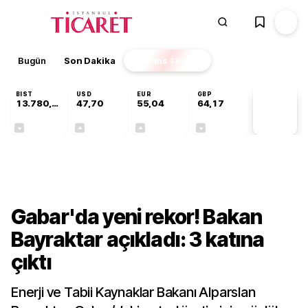
Bugün
Son Dakika
Finans
EKSTRA
BIST
USD
EUR
GBP
13.780,94
47,70
55,04
64,17
PİYASA
VERİLERİ
-0,13%
+0,17%
+0,04%
-0,01%
Gündem
Gabar'da yeni rekor! Bakan
Bayraktar açıkladı: 3 katına
çıktı
Enerji ve Tabii Kaynaklar Bakanı Alparslan