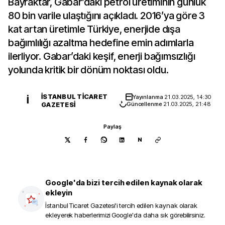
Bayraktar, Gabar’daki petrol üretiminin günlük
80 bin varile ulaştığını açıkladı. 2016’ya göre 3
kat artan üretimle Türkiye, enerjide dışa
bağımlılığı azaltma hedefine emin adımlarla
ilerliyor. Gabar’daki keşif, enerji bağımsızlığı
yolunda kritik bir dönüm noktası oldu.
İSTANBUL TICARET
Yayınlanma
21.03.2025, 14:30
İ
GAZETESI
Güncellenme
21.03.2025, 21:48
Paylaş
N
Google'da bizi tercih edilen kaynak olarak
ekleyin
İstanbul Ticaret Gazetesi
'i tercih edilen kaynak olarak
ekleyerek haberlerimizi Google'da daha sık görebilirsiniz.