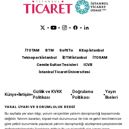
•
•
•
•
İTOTAM
BTM
SoftITo
Kitap İstanbul
Teknopark İstanbul
İDTM İstanbul
İTOSAM
Cemile Sultan Tesisleri
ICVB
İstanbul Ticaret Üniversitesi
Gizlilik ve KVKK
Doğrulama
Yayın
Künye
•
İletişim
•
•
•
Politikası
Politikası
İlkeleri
YASAL UYARI VE SORUMLULUK REDDİ
Bu sayfada yer alan bilgi, yorum ve içerikler yatırım danışmanlığı kapsamında
değildir. Yatırım kararları, kişisel mali durumunuz ile risk ve getiri tercihlerinize
göre yetkili kurumlarla yapılacak yatırım danışmanlığı sözleşmesi çerçevesinde