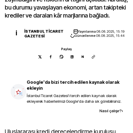
bu durumu yavaşlayan ekonomi, artan takipteki
krediler ve daralan kâr marjlarına bağladı.
İSTANBUL TICARET
Yayınlanma
08.08.2025, 15:19
İ
GAZETESI
Güncellenme
08.08.2025, 15:44
Paylaş
N
Google'da bizi tercih edilen kaynak olarak
ekleyin
İstanbul Ticaret Gazetesi
'i tercih edilen kaynak olarak
ekleyerek haberlerimizi Google'da daha sık görebilirsiniz.
Kaynak ekle
Nasıl çalışır?
›
Uluslararası kredi derecelendirme kuruluşu