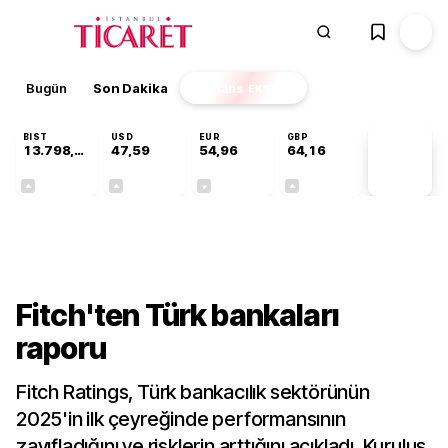
Bugün
Son Dakika
Finans
EKSTRA
BIST
USD
EUR
GBP
13.798,82
47,59
54,96
64,16
PİYASA
VERİLERİ
+0,70%
+0,05%
-0,10%
+0,10%
Finans
Fitch'ten Türk bankaları
raporu
Fitch Ratings, Türk bankacılık sektörünün
2025'in ilk çeyreğinde performansının
zayıfladığını ve risklerin arttığını açıkladı. Kuruluş,