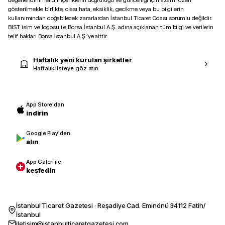
değerlendirilmelidir. İçeriklerin doğruluğu ve güncelliği için azami özen
gösterilmekle birlikte, olası hata, eksiklik, gecikme veya bu bilgilerin
kullanımından doğabilecek zararlardan İstanbul Ticaret Odası sorumlu değildir.
BIST isim ve logosu ile Borsa İstanbul A.Ş. adına açıklanan tüm bilgi ve verilerin
telif hakları Borsa İstanbul A.Ş.’ye aittir.
Haftalık yeni kurulan şirketler
Haftalık listeye göz atın
App Store'dan
indirin
Google Play'den
alın
App Galeri ile
keşfedin
İstanbul Ticaret Gazetesi · Reşadiye Cad. Eminönü 34112 Fatih/
İstanbul
iletisim@istanbulticaretgazetesi.com