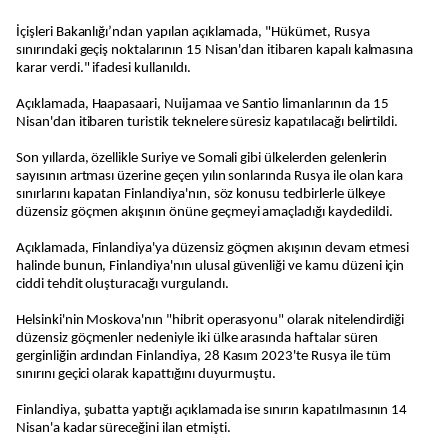
İçişleri Bakanlığı’ndan yapılan açıklamada, "Hükümet, Rusya
sınırındaki geçiş noktalarının 15 Nisan'dan itibaren kapalı kalmasına
karar verdi." ifadesi kullanıldı.
Açıklamada, Haapasaari, Nuijamaa ve Santio limanlarının da 15
Nisan'dan itibaren turistik teknelere süresiz kapatılacağı belirtildi.
Son yıllarda, özellikle Suriye ve Somali gibi ülkelerden gelenlerin
sayısının artması üzerine geçen yılın sonlarında Rusya ile olan kara
sınırlarını kapatan Finlandiya'nın, söz konusu tedbirlerle ülkeye
düzensiz göçmen akışının önüne geçmeyi amaçladığı kaydedildi.
Açıklamada, Finlandiya'ya düzensiz göçmen akışının devam etmesi
halinde bunun, Finlandiya'nın ulusal güvenliği ve kamu düzeni için
ciddi tehdit oluşturacağı vurgulandı.
Helsinki'nin Moskova'nın "hibrit operasyonu" olarak nitelendirdiği
düzensiz göçmenler nedeniyle iki ülke arasında haftalar süren
gerginliğin ardından Finlandiya, 28 Kasım 2023'te Rusya ile tüm
sınırını geçici olarak kapattığını duyurmuştu.
Finlandiya, şubatta yaptığı açıklamada ise sınırın kapatılmasının 14
Nisan'a kadar süreceğini ilan etmişti.