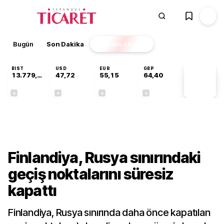
Bugün
Son Dakika
Finans
EKSTRA
BIST
USD
EUR
GBP
13.779,39
47,72
55,15
64,40
PİYASA
VERİLERİ
-0,14%
+0,01%
-0,07%
-0,02%
Dünya
Finlandiya, Rusya sınırındaki
geçiş noktalarını süresiz
kapattı
Finlandiya, Rusya sınırında daha önce kapatılan