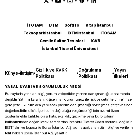
•
•
•
•
İTOTAM
BTM
SoftITo
Kitap İstanbul
Teknopark İstanbul
İDTM İstanbul
İTOSAM
Cemile Sultan Tesisleri
ICVB
İstanbul Ticaret Üniversitesi
Gizlilik ve KVKK
Doğrulama
Yayın
Künye
•
İletişim
•
•
•
Politikası
Politikası
İlkeleri
YASAL UYARI VE SORUMLULUK REDDİ
Bu sayfada yer alan bilgi, yorum ve içerikler yatırım danışmanlığı kapsamında
değildir. Yatırım kararları, kişisel mali durumunuz ile risk ve getiri tercihlerinize
göre yetkili kurumlarla yapılacak yatırım danışmanlığı sözleşmesi çerçevesinde
değerlendirilmelidir. İçeriklerin doğruluğu ve güncelliği için azami özen
gösterilmekle birlikte, olası hata, eksiklik, gecikme veya bu bilgilerin
kullanımından doğabilecek zararlardan İstanbul Ticaret Odası sorumlu değildir.
BIST isim ve logosu ile Borsa İstanbul A.Ş. adına açıklanan tüm bilgi ve verilerin
telif hakları Borsa İstanbul A.Ş.’ye aittir.