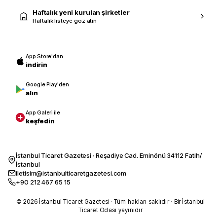
Haftalık yeni kurulan şirketler
Haftalık listeye göz atın
App Store'dan
indirin
Google Play'den
alın
App Galeri ile
keşfedin
İstanbul Ticaret Gazetesi · Reşadiye Cad. Eminönü 34112 Fatih/
İstanbul
iletisim@istanbulticaretgazetesi.com
+90 212 467 65 15
© 2026 İstanbul Ticaret Gazetesi · Tüm hakları saklıdır · Bir İstanbul
Ticaret Odası yayınıdır