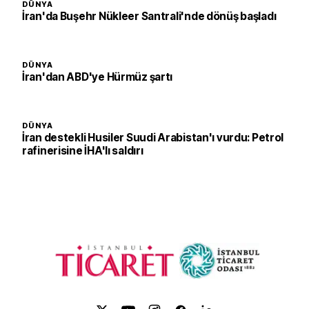
DÜNYA
İran'da Buşehr Nükleer Santrali'nde dönüş başladı
DÜNYA
İran'dan ABD'ye Hürmüz şartı
DÜNYA
İran destekli Husiler Suudi Arabistan'ı vurdu: Petrol
rafinerisine İHA'lı saldırı