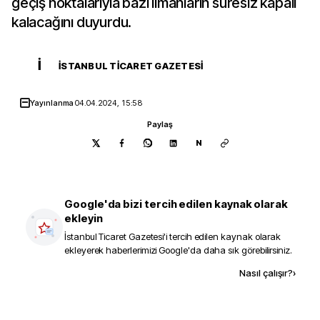
geçiş noktalarıyla bazı limanların süresiz kapalı
kalacağını duyurdu.
İ
İSTANBUL TICARET GAZETESI
Yayınlanma
04.04.2024, 15:58
Paylaş
N
Google'da bizi tercih edilen kaynak olarak
ekleyin
İstanbul Ticaret Gazetesi
'i tercih edilen kaynak olarak
ekleyerek haberlerimizi Google'da daha sık görebilirsiniz.
Kaynak ekle
Nasıl çalışır?
›