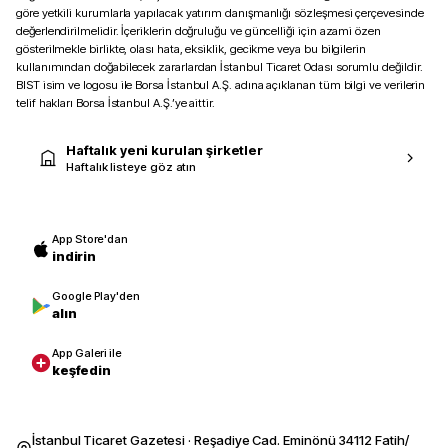
göre yetkili kurumlarla yapılacak yatırım danışmanlığı sözleşmesi çerçevesinde
değerlendirilmelidir. İçeriklerin doğruluğu ve güncelliği için azami özen
gösterilmekle birlikte, olası hata, eksiklik, gecikme veya bu bilgilerin
kullanımından doğabilecek zararlardan İstanbul Ticaret Odası sorumlu değildir.
BIST isim ve logosu ile Borsa İstanbul A.Ş. adına açıklanan tüm bilgi ve verilerin
telif hakları Borsa İstanbul A.Ş.’ye aittir.
Haftalık yeni kurulan şirketler
Haftalık listeye göz atın
App Store'dan
indirin
Google Play'den
alın
App Galeri ile
keşfedin
İstanbul Ticaret Gazetesi · Reşadiye Cad. Eminönü 34112 Fatih/