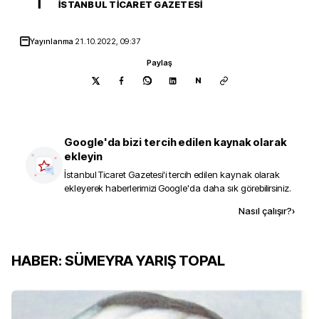
İ
İSTANBUL TICARET GAZETESI
Yayınlanma
21.10.2022, 09:37
Paylaş
N
Google'da bizi tercih edilen kaynak olarak
ekleyin
İstanbul Ticaret Gazetesi
'i tercih edilen kaynak olarak
ekleyerek haberlerimizi Google'da daha sık görebilirsiniz.
Kaynak ekle
Nasıl çalışır?
›
HABER: SÜMEYRA YARIŞ TOPAL