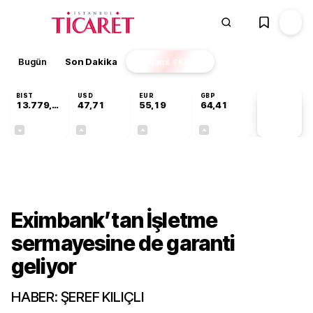
Bugün
Son Dakika
Finans
EKSTRA
BIST
USD
EUR
GBP
13.779,39
47,71
55,19
64,41
PİYASA
VERİLERİ
-0,14%
+0,18%
+0,32%
+0,38%
Gündem
Eximbank’tan İşletme
sermayesine de garanti
geliyor
HABER: ŞEREF KILIÇLI