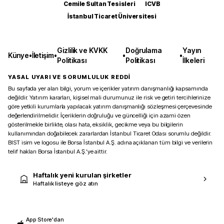
Cemile Sultan Tesisleri
ICVB
İstanbul Ticaret Üniversitesi
Gizlilik ve KVKK
Doğrulama
Yayın
Künye
•
İletişim
•
•
•
Politikası
Politikası
İlkeleri
YASAL UYARI VE SORUMLULUK REDDİ
Bu sayfada yer alan bilgi, yorum ve içerikler yatırım danışmanlığı kapsamında
değildir. Yatırım kararları, kişisel mali durumunuz ile risk ve getiri tercihlerinize
göre yetkili kurumlarla yapılacak yatırım danışmanlığı sözleşmesi çerçevesinde
değerlendirilmelidir. İçeriklerin doğruluğu ve güncelliği için azami özen
gösterilmekle birlikte, olası hata, eksiklik, gecikme veya bu bilgilerin
kullanımından doğabilecek zararlardan İstanbul Ticaret Odası sorumlu değildir.
BIST isim ve logosu ile Borsa İstanbul A.Ş. adına açıklanan tüm bilgi ve verilerin
telif hakları Borsa İstanbul A.Ş.’ye aittir.
Haftalık yeni kurulan şirketler
Haftalık listeye göz atın
App Store'dan