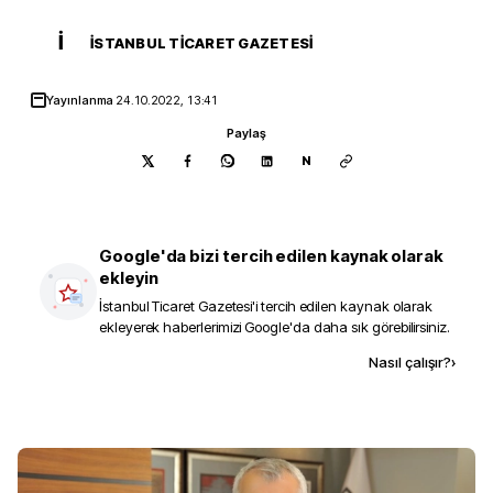
İ
İSTANBUL TICARET GAZETESI
Yayınlanma
24.10.2022, 13:41
Paylaş
N
Google'da bizi tercih edilen kaynak olarak
ekleyin
İstanbul Ticaret Gazetesi
'i tercih edilen kaynak olarak
ekleyerek haberlerimizi Google'da daha sık görebilirsiniz.
Kaynak ekle
Nasıl çalışır?
›