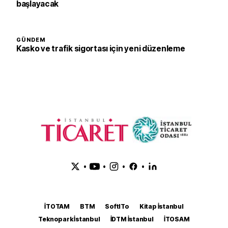
başlayacak
GÜNDEM
Kasko ve trafik sigortası için yeni düzenleme
•
•
•
•
İTOTAM
BTM
SoftITo
Kitap İstanbul
Teknopark İstanbul
İDTM İstanbul
İTOSAM