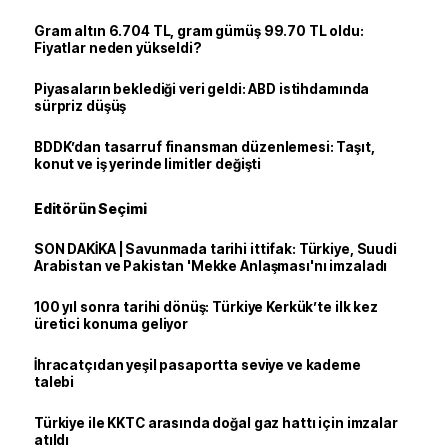
Gram altın 6.704 TL, gram gümüş 99.70 TL oldu:
Fiyatlar neden yükseldi?
Piyasaların beklediği veri geldi: ABD istihdamında
sürpriz düşüş
BDDK’dan tasarruf finansman düzenlemesi: Taşıt,
konut ve iş yerinde limitler değişti
Editörün Seçimi
SON DAKİKA | Savunmada tarihi ittifak: Türkiye, Suudi
Arabistan ve Pakistan 'Mekke Anlaşması'nı imzaladı
100 yıl sonra tarihi dönüş: Türkiye Kerkük’te ilk kez
üretici konuma geliyor
İhracatçıdan yeşil pasaportta seviye ve kademe
talebi
Türkiye ile KKTC arasında doğal gaz hattı için imzalar
atıldı