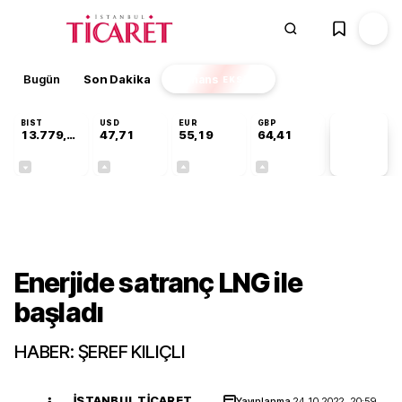
Bugün
Son Dakika
Finans
EKSTRA
BIST
USD
EUR
GBP
13.779,39
47,71
55,19
64,41
PİYASA
VERİLERİ
-0,14%
+0,18%
+0,32%
+0,38%
Gündem
Enerjide satranç LNG ile
başladı
HABER: ŞEREF KILIÇLI
İSTANBUL TICARET
Yayınlanma
24.10.2022, 20:59