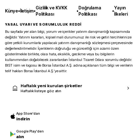
Gizlilik ve KVKK
Doğrulama
Yayın
Künye
•
İletişim
•
•
•
Politikası
Politikası
İlkeleri
YASAL UYARI VE SORUMLULUK REDDİ
Bu sayfada yer alan bilgi, yorum ve içerikler yatırım danışmanlığı kapsamında
değildir. Yatırım kararları, kişisel mali durumunuz ile risk ve getiri tercihlerinize
göre yetkili kurumlarla yapılacak yatırım danışmanlığı sözleşmesi çerçevesinde
değerlendirilmelidir. İçeriklerin doğruluğu ve güncelliği için azami özen
gösterilmekle birlikte, olası hata, eksiklik, gecikme veya bu bilgilerin
kullanımından doğabilecek zararlardan İstanbul Ticaret Odası sorumlu değildir.
BIST isim ve logosu ile Borsa İstanbul A.Ş. adına açıklanan tüm bilgi ve verilerin
telif hakları Borsa İstanbul A.Ş.’ye aittir.
Haftalık yeni kurulan şirketler
Haftalık listeye göz atın
App Store'dan
indirin
Google Play'den
alın