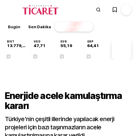
Bugün
Son Dakika
Finans
EKSTRA
BIST
USD
EUR
GBP
13.779,39
47,71
55,19
64,41
PİYASA
VERİLERİ
-0,14%
+0,18%
+0,32%
+0,38%
Gündem
Enerjide acele kamulaştırma
kararı
Türkiye'nin çeşitli illerinde yapılacak enerji
projeleri için bazı taşınmazların acele
kamulaştırılmasına karar verildi.