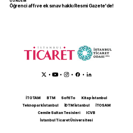
GÜNDEM
Öğrenci affı ve ek sınav hakkı Resmi Gazete'de!
•
•
•
•
İTOTAM
BTM
SoftITo
Kitap İstanbul
Teknopark İstanbul
İDTM İstanbul
İTOSAM
Cemile Sultan Tesisleri
ICVB
İstanbul Ticaret Üniversitesi