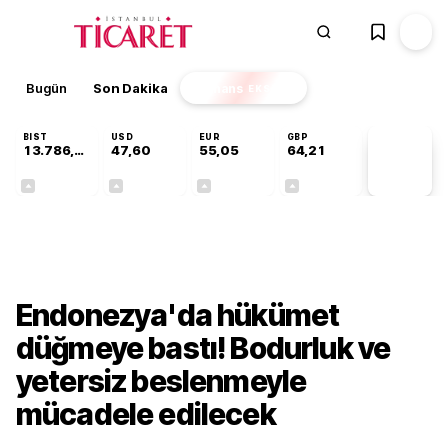
Bugün
Son Dakika
Finans
EKSTRA
BIST
USD
EUR
GBP
13.786,74
47,60
55,05
64,21
PİYASA
VERİLERİ
+0,61%
+0,06%
+0,07%
+0,18%
Dünya
Endonezya'da hükümet
düğmeye bastı! Bodurluk ve
yetersiz beslenmeyle
mücadele edilecek