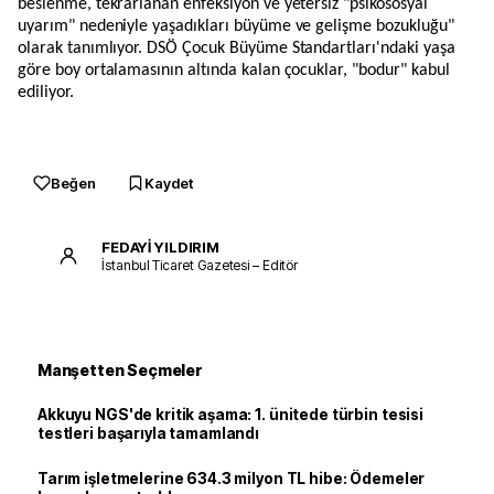
beslenme, tekrarlanan enfeksiyon ve yetersiz "psikososyal
uyarım" nedeniyle yaşadıkları büyüme ve gelişme bozukluğu"
olarak tanımlıyor. DSÖ Çocuk Büyüme Standartları'ndaki yaşa
göre boy ortalamasının altında kalan çocuklar, "bodur" kabul
ediliyor.
Beğen
Kaydet
FEDAYİ YILDIRIM
İstanbul Ticaret Gazetesi – Editör
Manşetten Seçmeler
Akkuyu NGS'de kritik aşama: 1. ünitede türbin tesisi
testleri başarıyla tamamlandı
Tarım işletmelerine 634.3 milyon TL hibe: Ödemeler