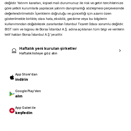
değildir. Yatırım kararları, kişisel mali durumunuz ile risk ve getiri tercihlerinize
göre yetkili kurumlarla yapılacak yatırım danışmanlığı sözleşmesi çerçevesinde
değerlendirilmelidir. İçeriklerin doğruluğu ve güncelliği için azami özen
gösterilmekle birlikte, olası hata, eksiklik, gecikme veya bu bilgilerin
kullanımından doğabilecek zararlardan İstanbul Ticaret Odası sorumlu değildir.
BIST isim ve logosu ile Borsa İstanbul A.Ş. adına açıklanan tüm bilgi ve verilerin
telif hakları Borsa İstanbul A.Ş.’ye aittir.
Haftalık yeni kurulan şirketler
Haftalık listeye göz atın
App Store'dan
indirin
Google Play'den
alın
App Galeri ile
keşfedin