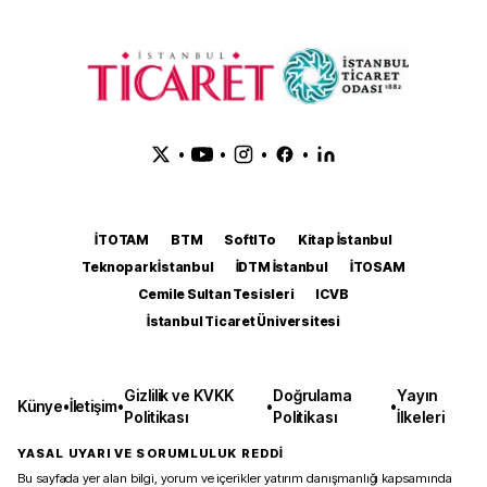
•
•
•
•
İTOTAM
BTM
SoftITo
Kitap İstanbul
Teknopark İstanbul
İDTM İstanbul
İTOSAM
Cemile Sultan Tesisleri
ICVB
İstanbul Ticaret Üniversitesi
Gizlilik ve KVKK
Doğrulama
Yayın
Künye
•
İletişim
•
•
•
Politikası
Politikası
İlkeleri
YASAL UYARI VE SORUMLULUK REDDİ
Bu sayfada yer alan bilgi, yorum ve içerikler yatırım danışmanlığı kapsamında