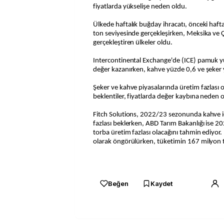
fiyatlarda yükselişe neden oldu.
Ülkede haftalık buğday ihracatı, önceki haft
ton seviyesinde gerçekleşirken, Meksika ve Ç
gerçekleştiren ülkeler oldu.
Intercontinental Exchange'de (ICE) pamuk y
değer kazanırken, kahve yüzde 0,6 ve şeker y
Şeker ve kahve piyasalarında üretim fazlası 
beklentiler, fiyatlarda değer kaybına neden o
Fitch Solutions, 2022/23 sezonunda kahve i
fazlası beklerken, ABD Tarım Bakanlığı ise
torba üretim fazlası olacağını tahmin ediyor
olarak öngörülürken, tüketimin 167 milyon t
Beğen
Kaydet