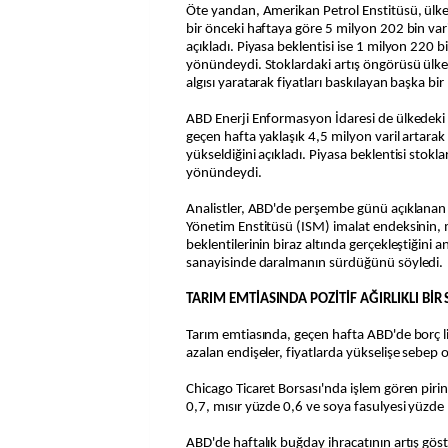
Öte yandan, Amerikan Petrol Enstitüsü, ülke
bir önceki haftaya göre 5 milyon 202 bin varil
açıkladı. Piyasa beklentisi ise 1 milyon 220 bin
yönündeydi. Stoklardaki artış öngörüsü ülke
algısı yaratarak fiyatları baskılayan başka bi
ABD Enerji Enformasyon İdaresi de ülkedeki t
geçen hafta yaklaşık 4,5 milyon varil artarak
yükseldiğini açıkladı. Piyasa beklentisi stokla
yönündeydi.
Analistler, ABD'de perşembe günü açıklanan v
Yönetim Enstitüsü (ISM) imalat endeksinin, m
beklentilerinin biraz altında gerçekleştiğini 
sanayisinde daralmanın sürdüğünü söyledi.
TARIM EMTİASINDA POZİTİF AĞIRLIKLI BİR 
Tarım emtiasında, geçen hafta ABD'de borç lim
azalan endişeler, fiyatlarda yükselişe sebep 
Chicago Ticaret Borsası'nda işlem gören pir
0,7, mısır yüzde 0,6 ve soya fasulyesi yüzde 1
ABD'de haftalık buğday ihracatının artış göste