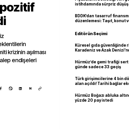
pozitif
istihdamında sürpriz düşüş
di
BDDK’dan tasarruf finans
düzenlemesi: Taşıt, konut v
limitler değişti
Editörün Seçimi
iz
klentilerin
Küresel gıda güvenliğinde r
Karadeniz ve Azak Denizi'nd
i krizinin aşılması
trafiği sekteye uğradı
alep endişeleri
Hürmüz’de gemi trafiği sert
günde sadece 33 geçiş
Türk girişimcilerine 4 bin 
alan açıldı! Tarihi bağlar 
ortaklığa dönüşüyor
N
Hürmüz Boğazı abluka altı
yüzde 20 pay istedi
Kaynak ekle