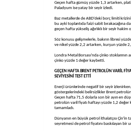
Geçen hafta gümüş yüzde 1,3 artarken, plati
Paladyum ise yatay bir seyir izledi.
Baz metallerde de ABD'deki borç limiti krizi
bu ayki toplantıda faizi sabit bırakacağına da
geçen hafta yükseliş ağırlıklı bir seyir hakim 
Söz konusu gelişmelerle, bakırın libresi yü
ve nikel yüzde 2,2 artarken, kurşun yüzde 2,
Londra Metal Borsası'nda çinko stoklarının 
çinko yüzde 1 değer kaybetti.
GEÇEN HAFTA BRENT PETROLÜN VARİL FİYA
SEVİYESİNİ TEST ETTİ
Enerji ürünlerinde negatif bir seyir izlenirke
göstergelerindeki belirsizlikler Brent petrolün 
Geçen hafta 71,5 dolarla son bir ayın en düş
petrolün varil fiyatı haftayı yüzde 1,2 değer
tamamladı.
Dünyanın en büyük petrol ithalatçısı Çin'in ta
seyretmesi de petrol fiyatını baskılayan bir 