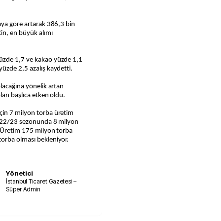
aya göre artarak 386,3 bin
in, en büyük alımı
üzde 1,7 ve kakao yüzde 1,1
üzde 2,5 azalış kaydetti.
olacağına yönelik artan
lan başlıca etken oldu.
çin 7 milyon torba üretim
 2022/23 sezonunda 8 milyon
. Üretim 175 milyon torba
orba olması bekleniyor.
Yönetici
İstanbul Ticaret Gazetesi –
Süper Admin