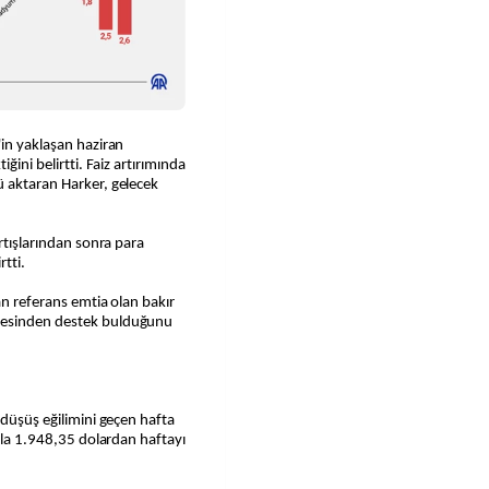
'in yaklaşan haziran
ğini belirtti. Faiz artırımında
ü aktaran Harker, gelecek
artışlarından sonra para
tti.
an referans emtia olan bakır
mesinden destek bulduğunu
 düşüş eğilimini geçen hafta
ışla 1.948,35 dolardan haftayı