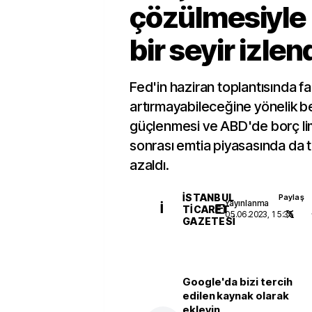
çözülmesiyle 
bir seyir izlen
Fed'in haziran toplantısında fa
artırmayabileceğine yönelik be
güçlenmesi ve ABD'de borç limit
sonrası emtia piyasasında da t
azaldı.
İSTANBUL
Paylaş
Yayınlanma
İ
TICARET
05.06.2023, 15:35
GAZETESI
Google'da bizi tercih
edilen kaynak olarak
ekleyin