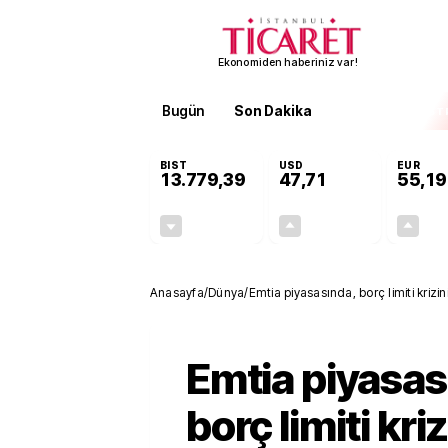
Ekonomiden haberiniz var!
Bugün
Son Dakika
Finans
EKST
BIST
USD
EUR
13.779,39
47,71
55,19
-0,14%
+0,18%
-19,42
0,09
Anasayfa
/
Dünya
/
Emtia piyasasında, borç limiti krizin
Emtia piyasas
borç limiti kri