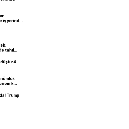
man
e iş yerinde
isk:
e tahıl
 düştü: 4
dönümlük
ekonomik
nda! Trump