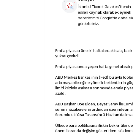
İstanbul Ticaret Gazetesi
'i tercih
edilen kaynak olarak ekleyerek
haberlerimizi Google'da daha sı
görebilirsiniz.
Emtia piyasası önceki haftalardaki satış ba
yukarı çevirdi.
Emtia piyasasında geçen hafta genel olarak poz
ABD Merkez Bankası'nın (Fed) bu ayki toplan
artırmayabileceğine yönelik beklentilerin g
limiti krizinin aşılması sonrasında emtia piya
azaldı.
ABD Başkanı Joe Biden, Beyaz Saray ile Cumh
süren müzakerelerin ardından üzerinde anla
Sorumluluk Yasa Tasarısı'nı 3 Haziran'da imza
Ülkede para politikasına ilişkin beklentiler 
önemli oranda değişim gösterirken, söz kon