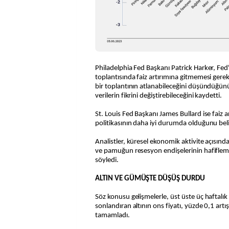
Philadelphia Fed Başkanı Patrick Harker, Fed
toplantısında faiz artırımına gitmemesi gerekti
bir toplantının atlanabileceğini düşündüğün
verilerin fikrini değiştirebileceğini kaydetti.
St. Louis Fed Başkanı James Bullard ise faiz 
politikasının daha iyi durumda olduğunu belir
Analistler, küresel ekonomik aktivite açısınd
ve pamuğun resesyon endişelerinin hafifle
söyledi.
ALTIN VE GÜMÜŞTE DÜŞÜŞ DURDU
Söz konusu gelişmelerle, üst üste üç haftalık
sonlandıran altının ons fiyatı, yüzde 0,1 art
tamamladı.