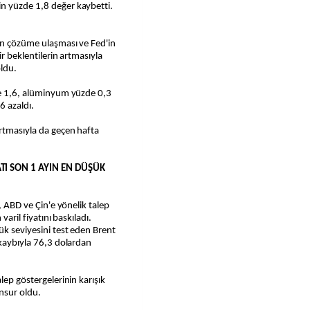
n yüzde 1,8 değer kaybetti.
nin çözüme ulaşması ve Fed'in
ir beklentilerin artmasıyla
oldu.
zde 1,6, alüminyum yüzde 0,3
6 azaldı.
artmasıyla da geçen hafta
TI SON 1 AYIN EN DÜŞÜK
n, ABD ve Çin'e yönelik talep
varil fiyatını baskıladı.
ük seviyesini test eden Brent
 kaybıyla 76,3 dolardan
lep göstergelerinin karışık
unsur oldu.