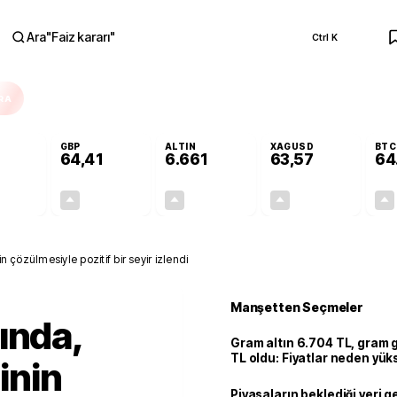
Ara
"
Faiz kararı
"
Ctrl K
RA
GBP
ALTIN
XAGUSD
BTC
64,41
6.661
63,57
64
+0,32%
+0,38%
+2,59%
+3,37%
0,18
0,24
167,96
2,07
in çözülmesiyle pozitif bir seyir izlendi
Manşetten Seçmeler
ında,
Gram altın 6.704 TL, gram
TL oldu: Fiyatlar neden yük
zinin
Piyasaların beklediği veri g