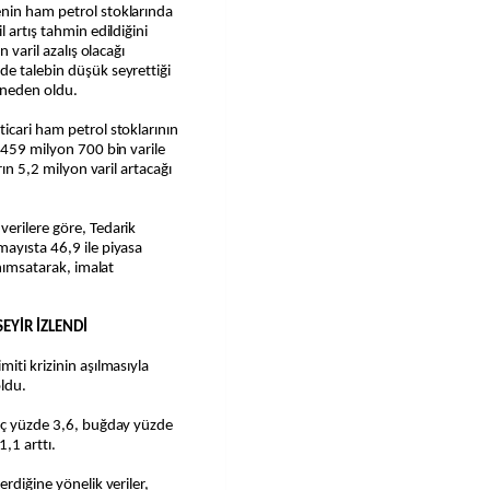
nin ham petrol stoklarında
 artış tahmin edildiğini
 varil azalış olacağı
de talebin düşük seyrettiği
r neden oldu.
icari ham petrol stoklarının
 459 milyon 700 bin varile
rın 5,2 milyon varil artacağı
erilere göre, Tedarik
ayısta 46,9 ile piyasa
anımsatarak, imalat
SEYİR İZLENDİ
iti krizinin aşılmasıyla
oldu.
inç yüzde 3,6, buğday yüzde
,1 arttı.
rdiğine yönelik veriler,