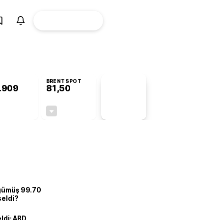
ÜYE
CANLI BORSA
Girişi
BRENTSPOT
.909
81,50
PİYASA
VERİLERİ
+0,75%
-1,55%
+0,00
-1,28
 gümüş 99.70
seldi?
eldi: ABD