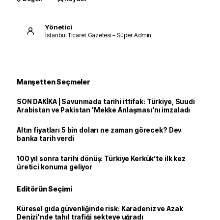
Yönetici
İstanbul Ticaret Gazetesi – Süper Admin
Manşetten Seçmeler
SON DAKİKA | Savunmada tarihi ittifak: Türkiye, Suudi
Arabistan ve Pakistan 'Mekke Anlaşması'nı imzaladı
Altın fiyatları 5 bin doları ne zaman görecek? Dev
banka tarih verdi
100 yıl sonra tarihi dönüş: Türkiye Kerkük’te ilk kez
üretici konuma geliyor
Editörün Seçimi
Küresel gıda güvenliğinde risk: Karadeniz ve Azak
Denizi'nde tahıl trafiği sekteye uğradı