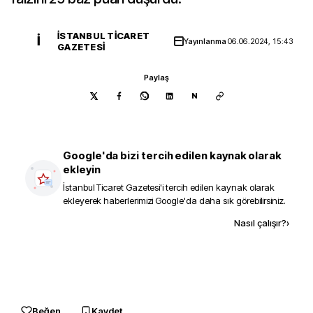
İSTANBUL TICARET
İ
Yayınlanma
06.06.2024, 15:43
GAZETESI
Paylaş
N
Google'da bizi tercih edilen kaynak olarak
ekleyin
İstanbul Ticaret Gazetesi
'i tercih edilen kaynak olarak
ekleyerek haberlerimizi Google'da daha sık görebilirsiniz.
Kaynak ekle
Nasıl çalışır?
›
Beğen
Kaydet