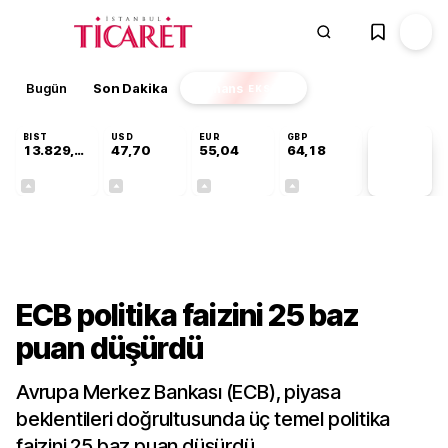
Bugün
Son Dakika
Finans
EKSTRA
BIST
USD
EUR
GBP
13.829,08
47,70
55,04
64,18
PİYASA
VERİLERİ
+0,22%
+0,17%
+0,05%
+0,01%
Dünya
ECB politika faizini 25 baz
puan düşürdü
Avrupa Merkez Bankası (ECB), piyasa
beklentileri doğrultusunda üç temel politika
faizini 25 baz puan düşürdü.