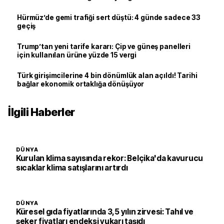
Hürmüz’de gemi trafiği sert düştü: 4 günde sadece 33
geçiş
Trump’tan yeni tarife kararı: Çip ve güneş panelleri
için kullanılan ürüne yüzde 15 vergi
Türk girişimcilerine 4 bin dönümlük alan açıldı! Tarihi
bağlar ekonomik ortaklığa dönüşüyor
İlgili Haberler
DÜNYA
Kurulan klima sayısında rekor: Belçika'da kavurucu
sıcaklar klima satışlarını artırdı
DÜNYA
Küresel gıda fiyatlarında 3,5 yılın zirvesi: Tahıl ve
şeker fiyatları endeksi yukarı taşıdı