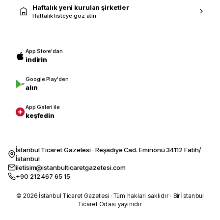
Haftalık yeni kurulan şirketler
Haftalık listeye göz atın
App Store'dan
indirin
Google Play'den
alın
App Galeri ile
keşfedin
İstanbul Ticaret Gazetesi · Reşadiye Cad. Eminönü 34112 Fatih/
İstanbul
iletisim@istanbulticaretgazetesi.com
+90 212 467 65 15
© 2026 İstanbul Ticaret Gazetesi · Tüm hakları saklıdır · Bir İstanbul
Ticaret Odası yayınıdır