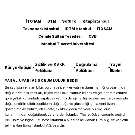
İTOTAM
BTM
SoftITo
Kitap İstanbul
Teknopark İstanbul
İDTM İstanbul
İTOSAM
Cemile Sultan Tesisleri
ICVB
İstanbul Ticaret Üniversitesi
Gizlilik ve KVKK
Doğrulama
Yayın
Künye
•
İletişim
•
•
•
Politikası
Politikası
İlkeleri
YASAL UYARI VE SORUMLULUK REDDİ
Bu sayfada yer alan bilgi, yorum ve içerikler yatırım danışmanlığı kapsamında
değildir. Yatırım kararları, kişisel mali durumunuz ile risk ve getiri tercihlerinize
göre yetkili kurumlarla yapılacak yatırım danışmanlığı sözleşmesi çerçevesinde
değerlendirilmelidir. İçeriklerin doğruluğu ve güncelliği için azami özen
gösterilmekle birlikte, olası hata, eksiklik, gecikme veya bu bilgilerin
kullanımından doğabilecek zararlardan İstanbul Ticaret Odası sorumlu değildir.
BIST isim ve logosu ile Borsa İstanbul A.Ş. adına açıklanan tüm bilgi ve verilerin
telif hakları Borsa İstanbul A.Ş.’ye aittir.