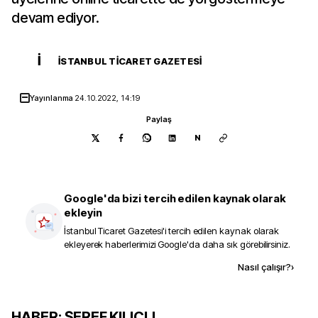
devam ediyor.
İ
İSTANBUL TICARET GAZETESI
Yayınlanma
24.10.2022, 14:19
Paylaş
N
Google'da bizi tercih edilen kaynak olarak
ekleyin
İstanbul Ticaret Gazetesi
'i tercih edilen kaynak olarak
ekleyerek haberlerimizi Google'da daha sık görebilirsiniz.
Kaynak ekle
Nasıl çalışır?
›
HABER: ŞEREF KILIÇLI