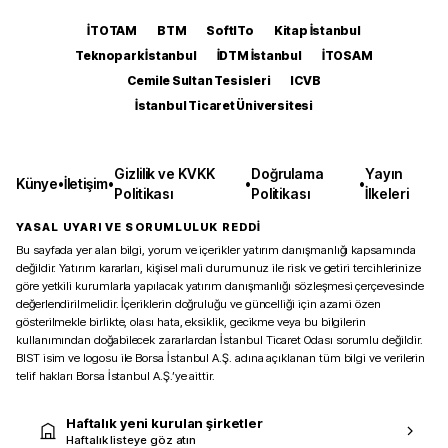
İTOTAM
BTM
SoftITo
Kitap İstanbul
Teknopark İstanbul
İDTM İstanbul
İTOSAM
Cemile Sultan Tesisleri
ICVB
İstanbul Ticaret Üniversitesi
Gizlilik ve KVKK
Doğrulama
Yayın
Künye
•
İletişim
•
•
•
Politikası
Politikası
İlkeleri
YASAL UYARI VE SORUMLULUK REDDİ
Bu sayfada yer alan bilgi, yorum ve içerikler yatırım danışmanlığı kapsamında
değildir. Yatırım kararları, kişisel mali durumunuz ile risk ve getiri tercihlerinize
göre yetkili kurumlarla yapılacak yatırım danışmanlığı sözleşmesi çerçevesinde
değerlendirilmelidir. İçeriklerin doğruluğu ve güncelliği için azami özen
gösterilmekle birlikte, olası hata, eksiklik, gecikme veya bu bilgilerin
kullanımından doğabilecek zararlardan İstanbul Ticaret Odası sorumlu değildir.
BIST isim ve logosu ile Borsa İstanbul A.Ş. adına açıklanan tüm bilgi ve verilerin
telif hakları Borsa İstanbul A.Ş.’ye aittir.
Haftalık yeni kurulan şirketler
Haftalık listeye göz atın