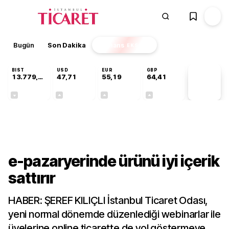
Bugün
Son Dakika
Finans
EKSTRA
BIST
USD
EUR
GBP
13.779,39
47,71
55,19
64,41
PİYASA
VERİLERİ
-0,14%
+0,18%
+0,32%
+0,38%
Gündem
e-pazaryerinde ürünü iyi içerik
sattırır
HABER: ŞEREF KILIÇLI İstanbul Ticaret Odası,
yeni normal dönemde düzenlediği webinarlar ile
üyelerine online ticarette de yol göstermeye