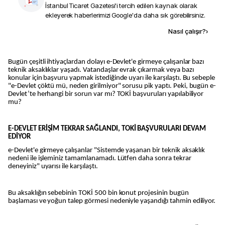
İstanbul Ticaret Gazetesi
'i tercih edilen kaynak olarak
ekleyerek haberlerimizi Google'da daha sık görebilirsiniz.
Kaynak ekle
Nasıl çalışır?
›
Bugün çeşitli ihtiyaçlardan dolayı e-Devlet'e girmeye çalışanlar bazı
teknik aksaklıklar yaşadı. Vatandaşlar evrak çıkarmak veya bazı
konular için başvuru yapmak istediğinde uyarı ile karşılaştı. Bu sebeple
"e-Devlet çöktü mü, neden girilmiyor" sorusu pik yaptı. Peki, bugün e-
Devlet’te herhangi bir sorun var mı? TOKİ başvuruları yapılabiliyor
mu?
E-DEVLET ERİŞİM TEKRAR SAĞLANDI, TOKİ BAŞVURULARI DEVAM
EDİYOR
e-Devlet'e girmeye çalışanlar "Sistemde yaşanan bir teknik aksaklık
nedeni ile işleminiz tamamlanamadı. Lütfen daha sonra tekrar
deneyiniz" uyarısı ile karşılaştı.
Bu aksaklığın sebebinin TOKİ 500 bin konut projesinin bugün
başlaması ve yoğun talep görmesi nedeniyle yaşandığı tahmin ediliyor.