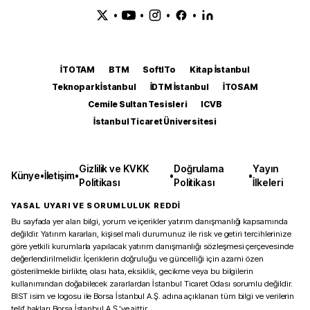
•
•
•
•
İTOTAM
BTM
SoftITo
Kitap İstanbul
Teknopark İstanbul
İDTM İstanbul
İTOSAM
Cemile Sultan Tesisleri
ICVB
İstanbul Ticaret Üniversitesi
Gizlilik ve KVKK
Doğrulama
Yayın
Künye
•
İletişim
•
•
•
Politikası
Politikası
İlkeleri
YASAL UYARI VE SORUMLULUK REDDİ
Bu sayfada yer alan bilgi, yorum ve içerikler yatırım danışmanlığı kapsamında
değildir. Yatırım kararları, kişisel mali durumunuz ile risk ve getiri tercihlerinize
göre yetkili kurumlarla yapılacak yatırım danışmanlığı sözleşmesi çerçevesinde
değerlendirilmelidir. İçeriklerin doğruluğu ve güncelliği için azami özen
gösterilmekle birlikte, olası hata, eksiklik, gecikme veya bu bilgilerin
kullanımından doğabilecek zararlardan İstanbul Ticaret Odası sorumlu değildir.
BIST isim ve logosu ile Borsa İstanbul A.Ş. adına açıklanan tüm bilgi ve verilerin
telif hakları Borsa İstanbul A.Ş.’ye aittir.