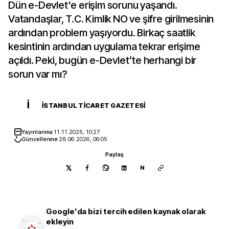
Dün e-Devlet'e erişim sorunu yaşandı.
Vatandaşlar, T.C. Kimlik NO ve şifre girilmesinin
ardından problem yaşıyordu. Birkaç saatlik
kesintinin ardından uygulama tekrar erişime
açıldı. Peki, bugün e-Devlet’te herhangi bir
sorun var mı?
İ
İSTANBUL TICARET GAZETESI
Yayınlanma
11.11.2025, 10:27
Güncellenme
28.06.2026, 06:05
Paylaş
N
Google'da bizi tercih edilen kaynak olarak
ekleyin