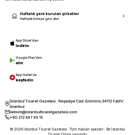
Haftalık yeni kurulan şirketler
Haftalık listeye göz atın
App Store'dan
indirin
Google Play'den
alın
App Galeri ile
keşfedin
İstanbul Ticaret Gazetesi · Reşadiye Cad. Eminönü 34112 Fatih/
İstanbul
iletisim@istanbulticaretgazetesi.com
+90 212 467 65 15
© 2026 İstanbul Ticaret Gazetesi · Tüm hakları saklıdır · Bir İstanbul
Ticaret Odası yayınıdır