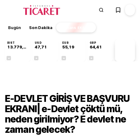
Bugün
Son Dakika
Finans
EKSTRA
BIST
USD
EUR
GBP
13.779,39
47,71
55,19
64,41
PİYASA
VERİLERİ
-0,14%
+0,18%
+0,32%
+0,38%
Gündem
E-DEVLET GİRİŞ VE BAŞVURU
EKRANI| e-Devlet çöktü mü,
neden girilmiyor? E devlet ne
zaman gelecek?