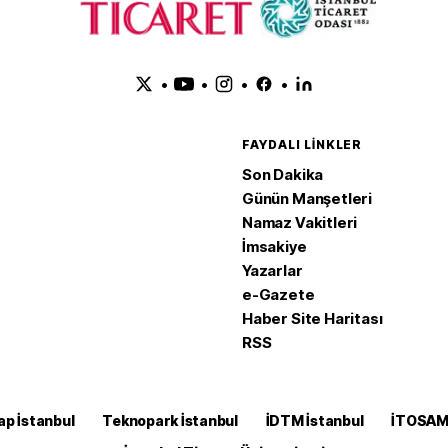
•
•
•
•
FAYDALI LINKLER
Son Dakika
Günün Manşetleri
Namaz Vakitleri
İmsakiye
Yazarlar
e-Gazete
Haber Site Haritası
RSS
ap İstanbul
Teknopark İstanbul
İDTM İstanbul
İTOSA