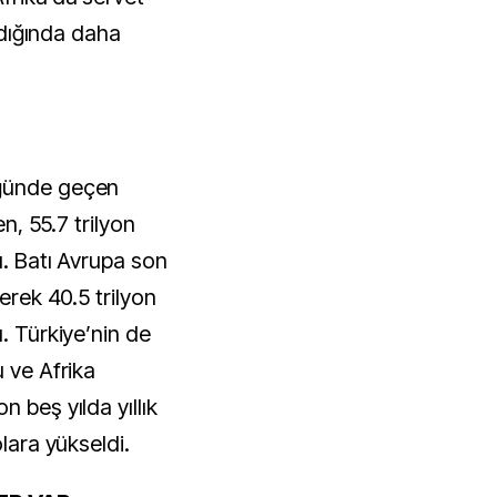
andığında daha
üğünde geçen
en, 55.7 trilyon
ı. Batı Avrupa son
yerek 40.5 trilyon
ı. Türkiye’nin de
u ve Afrika
 beş yılda yıllık
olara yükseldi.