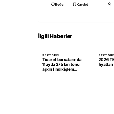
Beğen
Kaydet
İlgili Haberler
SEKTÖREL
SEKTÖR
Ticaret borsalarında
2026 TM
11 ayda 375 bin tonu
fiyatları
aşkın fındık işlem
gördü