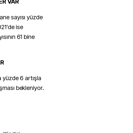
ER VAR
ane sayısı yüzde
021’de ise
ısının 61 bine
AR
a yüzde 6 artışla
aşması bekleniyor.