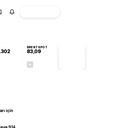
ÜYE
CANLI BORSA
Girişi
BRENTSPOT
.302
83,09
PİYASA
VERİLERİ
-0,60%
+0,37%
+0,00
0,31
rı için
ojeye 914