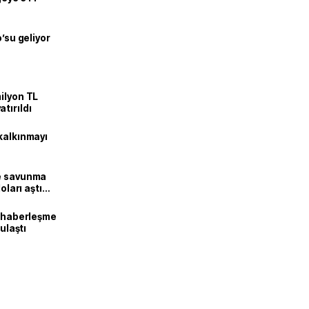
o’su geliyor
ilyon TL
tırıldı
kalkınmayı
ne savunma
oları aştı
k haberleşme
 ulaştı