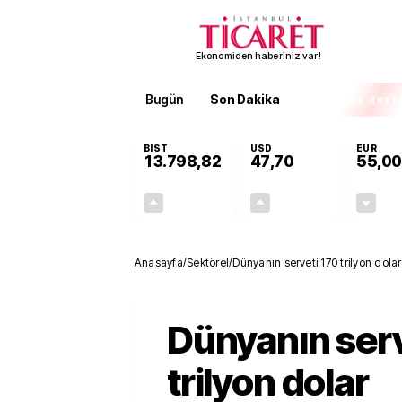
Ekonomiden haberiniz var!
Bugün
Son Dakika
Finans
EKST
BIST
USD
EUR
13.798,82
47,70
55,00
+0,70%
+0,16%
95,68
0,08
Anasayfa
/
Sektörel
/
Dünyanın serveti 170 trilyon dolar
Dünyanın serv
trilyon dolar