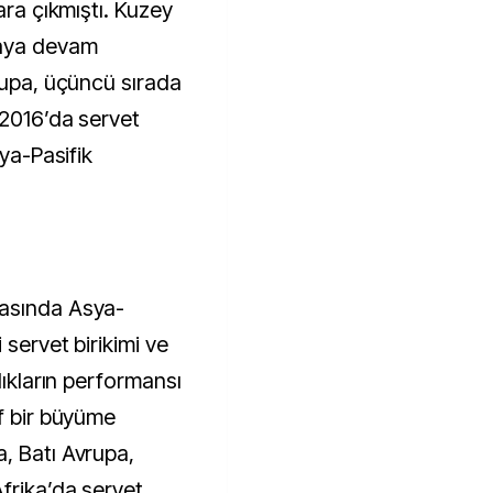
ara çıkmıştı. Kuzey
maya devam
rupa, üçüncü sırada
.2016’da servet
sya-Pasifik
rasında Asya-
 servet birikimi ve
lıkların performansı
if bir büyüme
, Batı Avrupa,
frika’da servet