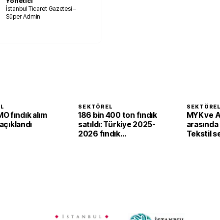
Yönetici
İstanbul Ticaret Gazetesi –
Süper Admin
EL
SEKTÖREL
SEKTÖRE
O fındık alım
186 bin 400 ton fındık
MYK ve 
 açıklandı
satıldı: Türkiye 2025-
arasında i
2026 fındık
Tekstil 
sezonunda 2,4 milyar
'yeşil ve d
dolar gelir sağladı
dönüşü