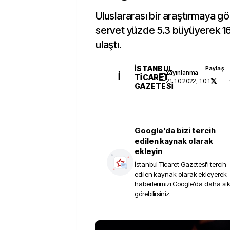
Uluslararası bir araştırmaya g
servet yüzde 5.3 büyüyerek 166
ulaştı.
İSTANBUL
Paylaş
Yayınlanma
İ
TICARET
21.10.2022, 10:12
GAZETESI
Google'da bizi tercih
edilen kaynak olarak
ekleyin
İstanbul Ticaret Gazetesi
'i tercih
edilen kaynak olarak ekleyerek
haberlerimizi Google'da daha sı
görebilirsiniz.