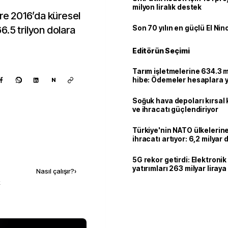
milyon liralık destek
öre 2016’da küresel
.5 trilyon dolara
Son 70 yılın en güçlü El Nin
Editörün Seçimi
Tarım işletmelerine 634.3 m
hibe: Ödemeler hesaplara ya
N
Soğuk hava depoları kırsal 
ve ihracatı güçlendiriyor
Türkiye'nin NATO ülkeleri
ihracatı artıyor: 6,2 milyar d
milyar doları aştı
Kaynak ekle
5G rekor getirdi: Elektroni
yatırımları 263 milyar liraya
Nasıl çalışır?
›
k