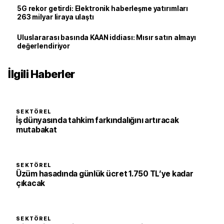
5G rekor getirdi: Elektronik haberleşme yatırımları
263 milyar liraya ulaştı
Uluslararası basında KAAN iddiası: Mısır satın almayı
değerlendiriyor
İlgili Haberler
SEKTÖREL
İş dünyasında tahkim farkındalığını artıracak
mutabakat
SEKTÖREL
Üzüm hasadında günlük ücret 1.750 TL’ye kadar
çıkacak
SEKTÖREL