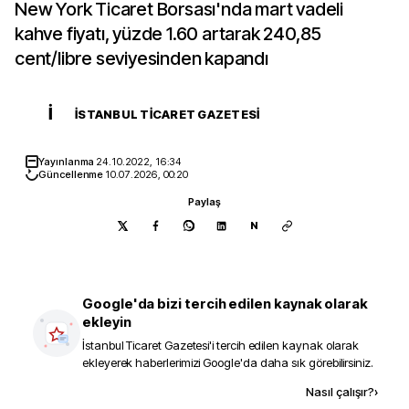
New York Ticaret Borsası'nda mart vadeli
kahve fiyatı, yüzde 1.60 artarak 240,85
cent/libre seviyesinden kapandı
İ
İSTANBUL TICARET GAZETESI
Yayınlanma
24.10.2022, 16:34
Güncellenme
10.07.2026, 00:20
Paylaş
N
Google'da bizi tercih edilen kaynak olarak
ekleyin
İstanbul Ticaret Gazetesi
'i tercih edilen kaynak olarak
ekleyerek haberlerimizi Google'da daha sık görebilirsiniz.
Kaynak ekle
Nasıl çalışır?
›