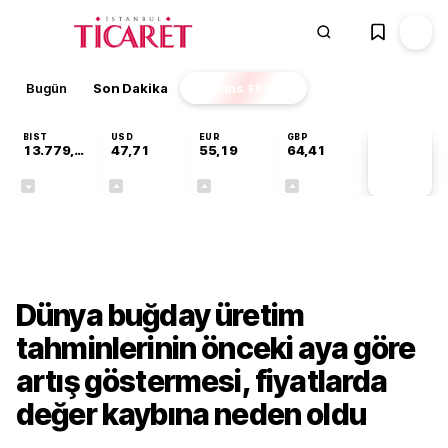
Bugün
Son Dakika
Finans
EKSTRA
BIST
USD
EUR
GBP
13.779,39
47,71
55,19
64,41
PİYASA
VERİLERİ
-0,14%
+0,18%
+0,32%
+0,38%
Sektörel
Dünya buğday üretim
tahminlerinin önceki aya göre
artış göstermesi, fiyatlarda
değer kaybına neden oldu