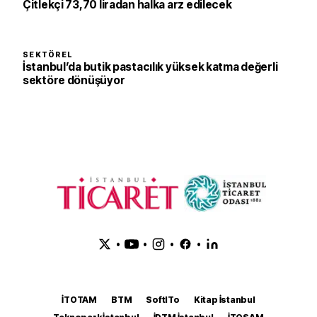
Çitlekçi 73,70 liradan halka arz edilecek
SEKTÖREL
İstanbul’da butik pastacılık yüksek katma değerli
sektöre dönüşüyor
•
•
•
•
İTOTAM
BTM
SoftITo
Kitap İstanbul