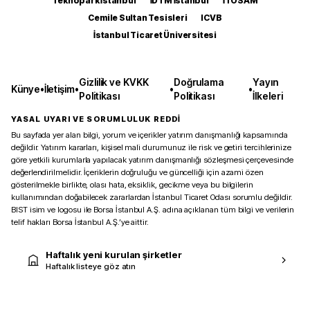
Teknopark İstanbul
İDTM İstanbul
İTOSAM
Cemile Sultan Tesisleri
ICVB
İstanbul Ticaret Üniversitesi
Gizlilik ve KVKK
Doğrulama
Yayın
Künye
•
İletişim
•
•
•
Politikası
Politikası
İlkeleri
YASAL UYARI VE SORUMLULUK REDDİ
Bu sayfada yer alan bilgi, yorum ve içerikler yatırım danışmanlığı kapsamında
değildir. Yatırım kararları, kişisel mali durumunuz ile risk ve getiri tercihlerinize
göre yetkili kurumlarla yapılacak yatırım danışmanlığı sözleşmesi çerçevesinde
değerlendirilmelidir. İçeriklerin doğruluğu ve güncelliği için azami özen
gösterilmekle birlikte, olası hata, eksiklik, gecikme veya bu bilgilerin
kullanımından doğabilecek zararlardan İstanbul Ticaret Odası sorumlu değildir.
BIST isim ve logosu ile Borsa İstanbul A.Ş. adına açıklanan tüm bilgi ve verilerin
telif hakları Borsa İstanbul A.Ş.’ye aittir.
Haftalık yeni kurulan şirketler
Haftalık listeye göz atın