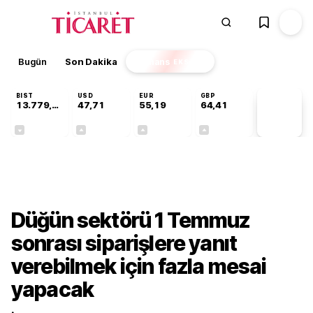
Bugün
Son Dakika
Finans
EKSTRA
BIST
USD
EUR
GBP
13.779,39
47,71
55,19
64,41
PİYASA
VERİLERİ
-0,14%
+0,18%
+0,32%
+0,38%
Sektörel
Düğün sektörü 1 Temmuz
sonrası siparişlere yanıt
verebilmek için fazla mesai
yapacak