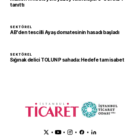
tanıttı
SEKTÖREL
AB'den tescilli Ayaş domatesinin hasadı başladı
SEKTÖREL
Sığınak delici TOLUN P sahada: Hedefe tam isabet
•
•
•
•