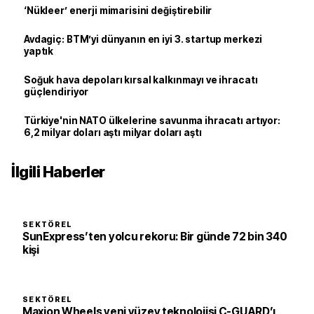
‘Nükleer’ enerji mimarisini değiştirebilir
Avdagiç: BTM’yi dünyanın en iyi 3. startup merkezi
yaptık
Soğuk hava depoları kırsal kalkınmayı ve ihracatı
güçlendiriyor
Türkiye'nin NATO ülkelerine savunma ihracatı artıyor:
6,2 milyar doları aştı milyar doları aştı
İlgili Haberler
SEKTÖREL
SunExpress’ten yolcu rekoru: Bir günde 72 bin 340
kişi
SEKTÖREL
Maxion Wheels yeni yüzey teknolojisi C-GUARD’ı