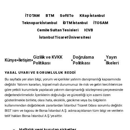
İTOTAM
BTM
SoftITo
Kitap İstanbul
Teknopark İstanbul
İDTM İstanbul
İTOSAM
Cemile Sultan Tesisleri
ICVB
İstanbul Ticaret Üniversitesi
Gizlilik ve KVKK
Doğrulama
Yayın
Künye
•
İletişim
•
•
•
Politikası
Politikası
İlkeleri
YASAL UYARI VE SORUMLULUK REDDİ
Bu sayfada yer alan bilgi, yorum ve içerikler yatırım danışmanlığı kapsamında
değildir. Yatırım kararları, kişisel mali durumunuz ile risk ve getiri tercihlerinize
göre yetkili kurumlarla yapılacak yatırım danışmanlığı sözleşmesi çerçevesinde
değerlendirilmelidir. İçeriklerin doğruluğu ve güncelliği için azami özen
gösterilmekle birlikte, olası hata, eksiklik, gecikme veya bu bilgilerin
kullanımından doğabilecek zararlardan İstanbul Ticaret Odası sorumlu değildir.
BIST isim ve logosu ile Borsa İstanbul A.Ş. adına açıklanan tüm bilgi ve verilerin
telif hakları Borsa İstanbul A.Ş.’ye aittir.
Haftalık yeni kurulan şirketler