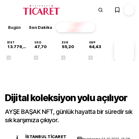
Bugün
Son Dakika
Finans
EKSTRA
BIST
USD
EUR
GBP
13.779,39
47,70
55,20
64,43
PİYASA
VERİLERİ
-0,14%
+0,15%
+0,34%
+0,40%
Gündem
Dijital koleksiyon yolu açılıyor
AYŞE BAŞAK NFT, günlük hayatta bir süredir sık
sık karşımıza çıkıyor.
İSTANBUL TICARET
İ
Yayınlanma
24.10.2022, 15:08