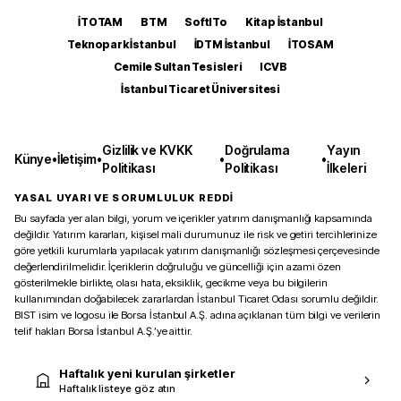
İTOTAM
BTM
SoftITo
Kitap İstanbul
Teknopark İstanbul
İDTM İstanbul
İTOSAM
Cemile Sultan Tesisleri
ICVB
İstanbul Ticaret Üniversitesi
Gizlilik ve KVKK
Doğrulama
Yayın
Künye
•
İletişim
•
•
•
Politikası
Politikası
İlkeleri
YASAL UYARI VE SORUMLULUK REDDİ
Bu sayfada yer alan bilgi, yorum ve içerikler yatırım danışmanlığı kapsamında
değildir. Yatırım kararları, kişisel mali durumunuz ile risk ve getiri tercihlerinize
göre yetkili kurumlarla yapılacak yatırım danışmanlığı sözleşmesi çerçevesinde
değerlendirilmelidir. İçeriklerin doğruluğu ve güncelliği için azami özen
gösterilmekle birlikte, olası hata, eksiklik, gecikme veya bu bilgilerin
kullanımından doğabilecek zararlardan İstanbul Ticaret Odası sorumlu değildir.
BIST isim ve logosu ile Borsa İstanbul A.Ş. adına açıklanan tüm bilgi ve verilerin
telif hakları Borsa İstanbul A.Ş.’ye aittir.
Haftalık yeni kurulan şirketler
Haftalık listeye göz atın