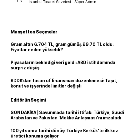
İstanbul Ticaret Gazetesi – Süper Admin
Manşetten Seçmeler
Gram altın 6.704 TL, gram gümüş 99.70 TL oldu:
Fiyatlar neden yükseldi?
Piyasaların beklediği veri geldi: ABD istihdamında
sürpriz düşüş
BDDK’dan tasarruf finansman düzenlemesi: Taşıt,
konut ve iş yerinde limitler değişti
Editörün Seçimi
SON DAKİKA | Savunmada tarihi ittifak: Türkiye, Suudi
Arabistan ve Pakistan 'Mekke Anlaşması'nı imzaladı
100 yıl sonra tarihi dönüş: Türkiye Kerkük’te ilk kez
üretici konuma geliyor