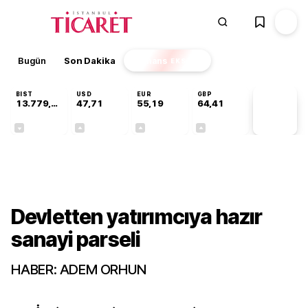
Bugün
Son Dakika
Finans
EKSTRA
BIST
USD
EUR
GBP
13.779,39
47,71
55,19
64,41
PİYASA
VERİLERİ
-0,14%
+0,18%
+0,32%
+0,38%
Gündem
Devletten yatırımcıya hazır
sanayi parseli
HABER: ADEM ORHUN