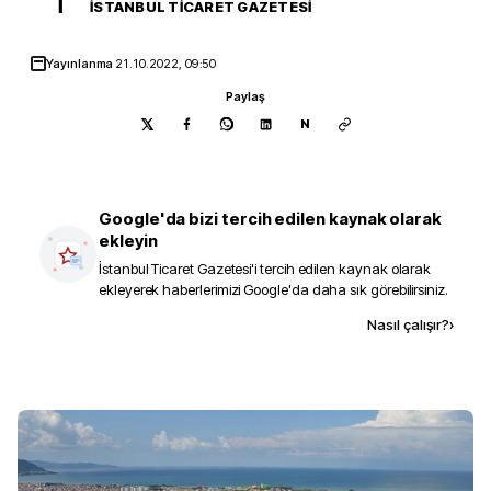
İ
İSTANBUL TICARET GAZETESI
Yayınlanma
21.10.2022, 09:50
Paylaş
N
Google'da bizi tercih edilen kaynak olarak
ekleyin
İstanbul Ticaret Gazetesi
'i tercih edilen kaynak olarak
ekleyerek haberlerimizi Google'da daha sık görebilirsiniz.
Kaynak ekle
Nasıl çalışır?
›