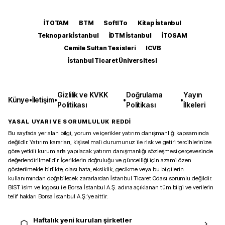
İTOTAM
BTM
SoftITo
Kitap İstanbul
Teknopark İstanbul
İDTM İstanbul
İTOSAM
Cemile Sultan Tesisleri
ICVB
İstanbul Ticaret Üniversitesi
Gizlilik ve KVKK
Doğrulama
Yayın
Künye
•
İletişim
•
•
•
Politikası
Politikası
İlkeleri
YASAL UYARI VE SORUMLULUK REDDİ
Bu sayfada yer alan bilgi, yorum ve içerikler yatırım danışmanlığı kapsamında
değildir. Yatırım kararları, kişisel mali durumunuz ile risk ve getiri tercihlerinize
göre yetkili kurumlarla yapılacak yatırım danışmanlığı sözleşmesi çerçevesinde
değerlendirilmelidir. İçeriklerin doğruluğu ve güncelliği için azami özen
gösterilmekle birlikte, olası hata, eksiklik, gecikme veya bu bilgilerin
kullanımından doğabilecek zararlardan İstanbul Ticaret Odası sorumlu değildir.
BIST isim ve logosu ile Borsa İstanbul A.Ş. adına açıklanan tüm bilgi ve verilerin
telif hakları Borsa İstanbul A.Ş.’ye aittir.
Haftalık yeni kurulan şirketler