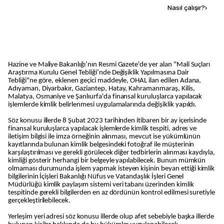
Kaynak ekle
Nasıl çalışır?
›
Hazine ve Maliye Bakanlığı’nın Resmi Gazete'de yer alan "Mali Suçları
Araştırma Kurulu Genel Tebliği’nde Değişiklik Yapılmasına Dair
Tebliği"ne göre, eklenen geçici maddeyle, OHAL ilan edilen Adana,
Adıyaman, Diyarbakır, Gaziantep, Hatay, Kahramanmaraş, Kilis,
Malatya, Osmaniye ve Şanlıurfa'da finansal kuruluşlarca yapılacak
işlemlerde kimlik belirlenmesi uygulamalarında değişiklik yapıldı.
Söz konusu illerde 8 Şubat 2023 tarihinden itibaren bir ay içerisinde
finansal kuruluşlarca yapılacak işlemlerde kimlik tespiti, adres ve
iletişim bilgisi ile imza örneğinin alınması, mevcut ise yükümlünün
kayıtlarında bulunan kimlik belgesindeki fotoğraf ile müşterinin
karşılaştırılması ve gerekli görülecek diğer tedbirlerin alınması kaydıyla,
kimliği gösterir herhangi bir belgeyle yapılabilecek. Bunun mümkün
olmaması durumunda işlem yapmak isteyen kişinin beyan ettiği kimlik
bilgilerinin İçişleri Bakanlığı Nüfus ve Vatandaşlık İşleri Genel
Müdürlüğü kimlik paylaşım sistemi veri tabanı üzerinden kimlik
tespitinde gerekli bilgilerden en az dördünün kontrol edilmesi suretiyle
gerçekleştirilebilecek.
Yerleşim yeri adresi söz konusu illerde olup afet sebebiyle başka illerde