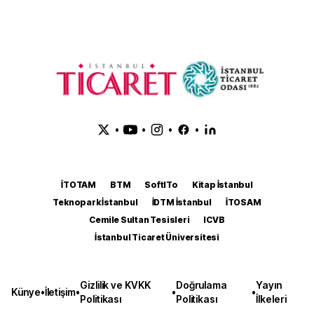
•
•
•
•
İTOTAM
BTM
SoftITo
Kitap İstanbul
Teknopark İstanbul
İDTM İstanbul
İTOSAM
Cemile Sultan Tesisleri
ICVB
İstanbul Ticaret Üniversitesi
Gizlilik ve KVKK
Doğrulama
Yayın
Künye
•
İletişim
•
•
•
Politikası
Politikası
İlkeleri