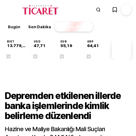
Bugün
Son Dakika
Finans
EKSTRA
BIST
USD
EUR
GBP
13.779,39
47,71
55,19
64,41
PİYASA
VERİLERİ
-0,14%
+0,18%
+0,32%
+0,38%
Gündem
Depremden etkilenen illerde
banka işlemlerinde kimlik
belirleme düzenlendi
Hazine ve Maliye Bakanlığı Mali Suçları