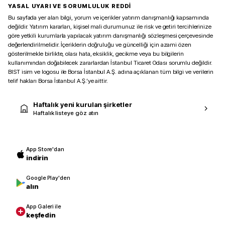
YASAL UYARI VE SORUMLULUK REDDİ
Bu sayfada yer alan bilgi, yorum ve içerikler yatırım danışmanlığı kapsamında
değildir. Yatırım kararları, kişisel mali durumunuz ile risk ve getiri tercihlerinize
göre yetkili kurumlarla yapılacak yatırım danışmanlığı sözleşmesi çerçevesinde
değerlendirilmelidir. İçeriklerin doğruluğu ve güncelliği için azami özen
gösterilmekle birlikte, olası hata, eksiklik, gecikme veya bu bilgilerin
kullanımından doğabilecek zararlardan İstanbul Ticaret Odası sorumlu değildir.
BIST isim ve logosu ile Borsa İstanbul A.Ş. adına açıklanan tüm bilgi ve verilerin
telif hakları Borsa İstanbul A.Ş.’ye aittir.
Haftalık yeni kurulan şirketler
Haftalık listeye göz atın
App Store'dan
indirin
Google Play'den
alın
App Galeri ile
keşfedin