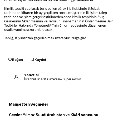
bulunan kişiler hakkında da bu hükümler uygulanabilecek.
Kimlik tespiti yapılarak tesis edilen sürekli iş ilişkisinde 8 Şubat
tarihinden itibaren bir ay geçtikten sonra müşterinin ilk işlem talep
tarihinde ve işlem gerçekleştirilmeden önce kimlik tespitinin "Suç
Gelirlerinin Aklanmasının ve Terörün Finansmanının Önlenmesine Dair
Tedbirler Hakkında Yönetmeliği"nin 6'ncı maddesinde düzenlenen
usulle yapılması zorunlu olacak.
Tebliğ, 8 Şubat'tan geçerli olmak üzere yürürlüğe girdi.
Beğen
Kaydet
Yönetici
İstanbul Ticaret Gazetesi – Süper Admin
Manşetten Seçmeler
Cevdet Yılmaz Suudi Arabistan ve KAAN sorusunu