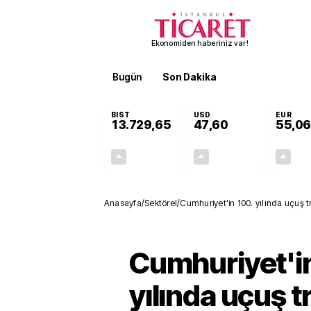
Ekonomiden haberiniz var!
Bugün
Son Dakika
Finans
EKST
BIST
USD
EUR
13.729,65
47,60
55,06
+0,19%
+0,06%
26,52
0,03
Anasayfa
/
Sektörel
/
Cumhuriyet'in 100. yılında uçuş tr
Cumhuriyet'in
yılında uçuş tr