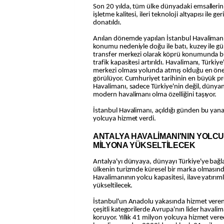
Son 20 yılda, tüm ülke dünyadaki emsalleri
işletme kalitesi, ileri teknoloji altyapısı ile 
donatıldı.
Anılan dönemde yapılan İstanbul Havalimanı'
konumu nedeniyle doğu ile batı, kuzey ile gü
transfer merkezi olarak köprü konumunda b
trafik kapasitesi artırıldı. Havalimanı, Türkiye
merkezi olması yolunda atmış olduğu en önem
görülüyor. Cumhuriyet tarihinin en büyük pro
Havalimanı, sadece Türkiye'nin değil, dünya
modern havalimanı olma özelliğini taşıyor.
İstanbul Havalimanı, açıldığı günden bu yan
yolcuya hizmet verdi.
ANTALYA HAVALİMANI'NIN YOLCU
MİLYONA YÜKSELTİLECEK
Antalya'yı dünyaya, dünyayı Türkiye'ye bağ
ülkenin turizmde küresel bir marka olmasın
Havalimanının yolcu kapasitesi, ilave yatırım
yükseltilecek.
İstanbul'un Anadolu yakasında hizmet vere
çeşitli kategorilerde Avrupa'nın lider havalim
koruyor. Yıllık 41 milyon yolcuya hizmet ver