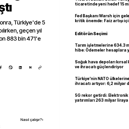
ştı
ticaretinde yeni hedef 15 mi
Fed Başkanı Warsh için gel
kritik önemde: Faiz artışı içi
sonra, Türkiye'de 5
var
ılırken, geçen yıl
Editörün Seçimi
ilyon 883 bin 471'e
Tarım işletmelerine 634.3 m
hibe: Ödemeler hesaplara ya
Soğuk hava depoları kırsal 
ve ihracatı güçlendiriyor
N
Türkiye'nin NATO ülkeleri
ihracatı artıyor: 6,2 milyar d
milyar doları aştı
5G rekor getirdi: Elektroni
yatırımları 263 milyar liraya
Kaynak ekle
Nasıl çalışır?
›
k