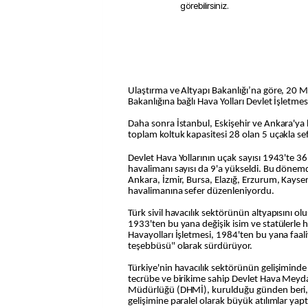
görebilirsiniz.
Ulaştırma ve Altyapı Bakanlığı’na göre, 20 
Bakanlığına bağlı Hava Yolları Devlet İşletmes
Daha sonra İstanbul, Eskişehir ve Ankara'ya
toplam koltuk kapasitesi 28 olan 5 uçakla sef
Devlet Hava Yollarının uçak sayısı 1943'te 36
havalimanı sayısı da 9'a yükseldi. Bu dönemd
Ankara, İzmir, Bursa, Elazığ, Erzurum, Kays
havalimanına sefer düzenleniyordu.
Türk sivil havacılık sektörünün altyapısını ol
1933'ten bu yana değişik isim ve statülerle 
Havayolları İşletmesi, 1984'ten bu yana faaliy
teşebbüsü" olarak sürdürüyor.
Türkiye'nin havacılık sektörünün gelişiminde
tecrübe ve birikime sahip Devlet Hava Meyda
Müdürlüğü (DHMİ), kurulduğu günden beri, 
gelişimine paralel olarak büyük atılımlar yapt