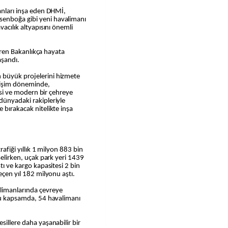
manları inşa eden DHMİ,
senboğa gibi yeni havalimanı
vacılık altyapısını önemli
ibaren Bakanlıkça hayata
aşandı.
 büyük projelerini hizmete
lişim döneminde,
mesi ve modern bir çehreye
dünyadaki rakipleriyle
 bırakacak nitelikte inşa
rafiği yıllık 1 milyon 883 bin
selirken, uçak park yeri 1439
tı ve kargo kapasitesi 2 bin
eçen yıl 182 milyonu aştı.
limanlarında çevreye
 Bu kapsamda, 54 havalimanı
sillere daha yaşanabilir bir