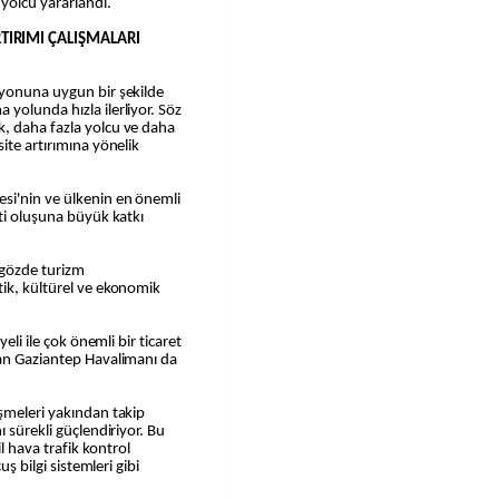
yolcu yararlandı.
TIRIMI ÇALIŞMALARI
zyonuna uygun bir şekilde
yolunda hızla ilerliyor. Söz
, daha fazla yolcu ve daha
ite artırımına yönelik
si'nin ve ülkenin en önemli
nti oluşuna büyük katkı
 gözde turizm
tik, kültürel ve ekonomik
eli ile çok önemli bir ticaret
lan Gaziantep Havalimanı da
şmeleri yakından takip
ı sürekli güçlendiriyor. Bu
 hava trafik kontrol
uş bilgi sistemleri gibi