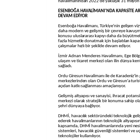
havalimanından 2022'de yaklaşık 31 milyon 
ESENBOĞA HAVALİMANI'NDA KAPASİTE AR
DEVAM EDİYOR
Esenboğa Havalimanı, Türkiye'nin gelişen vi
daha modern ve gelişmiş bir çevreye kavuşma 
konusu uluslararası kapıyı daha da büyütmek
fazla hizmetle donatmak için başlatılan kapas
çalışmalar hızlı bir şekilde devam ediyor.
İzmir Adnan Menderes Havalimanı, Ege Bölge
ulaşım ve ticaret merkezi olan ilin dünya ke
sağladı.
Ordu Giresun Havalimanı ile de Karadeniz'in
merkezlerinden olan Ordu ve Giresun'a turis
açıdan katkı sağlanması amaçlanıyor.
Gelişmiş altyapısı ve sanayisi, ihracat potansiy
merkezi olarak stratejik bir konuma sahip o
şehri dünyaya bağlıyor.
DHMİ, havacılık sektöründeki teknolojik geli
ederek havalimanlarının teknolojik altyapısın
kapsamda, DHMİ havalimanlarında yeni nesil
sistemleri, havacılık güvenliği sistemleri ve uç
teknolojiler kullanılıyor.