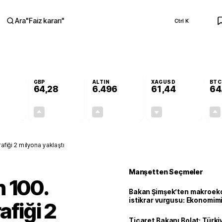
Ara
"
Faiz kararı
"
Ctrl K
RA
GBP
ALTIN
XAGUSD
BTC
64,28
6.496
61,44
64
+0,10%
+0,29%
+0,00%
-0,97%
0,05
0,19
0,12
-0,60
afiği 2 milyona yaklaştı
Manşetten Seçmeler
 100.
Bakan Şimşek’ten makroek
istikrar vurgusu: Ekonomim
afiği 2
dayanıklılığını daha da güç
Ticaret Bakanı Bolat: Türk