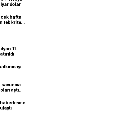
lyar dolar
ecek hafta
n tek kriter
ilyon TL
tırıldı
kalkınmayı
ne savunma
oları aştı
k haberleşme
 ulaştı