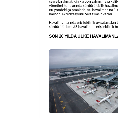
çevre bırakmak için karbon salımı, hava kalite
yönetimi konularında sürdürülebilir havaliman
Bu yöndeki çalışmalarla, 50 havalimanına "U
Karbon Akreditasyonu Sertifikası" verildi.
Havalimanlarında erişilebilirlik uygulamaları
sürdürülürken, 38 havalimanı erişilebilirlik be
SON 20 YILDA ÜLKE HAVALİMANL