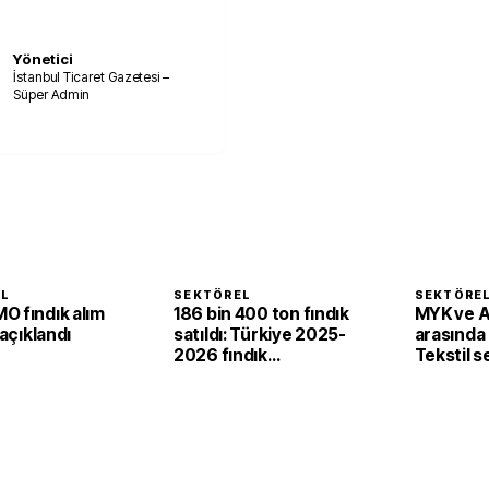
Yönetici
İstanbul Ticaret Gazetesi –
Süper Admin
EL
SEKTÖREL
SEKTÖRE
O fındık alım
186 bin 400 ton fındık
MYK ve 
 açıklandı
satıldı: Türkiye 2025-
arasında i
2026 fındık
Tekstil 
sezonunda 2,4 milyar
'yeşil ve d
dolar gelir sağladı
dönüşü