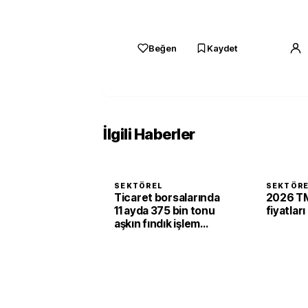
Beğen
Kaydet
İlgili Haberler
SEKTÖREL
SEKTÖR
Ticaret borsalarında
2026 TM
11 ayda 375 bin tonu
fiyatları
aşkın fındık işlem
gördü