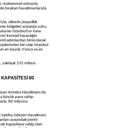
ni, mükemmel mimarisi,
geride bırakan havalimanlarıyla
yla, ülkenin jeopolitik
ney bölgeleri arasında yolcu
ulunan İstanbul'un hava
'nin küresel havacılığın
li adımlardan birisi olarak
jelerinden biri olan İstanbul
nın en büyük 3'üncü ve en
a, yaklaşık 235 milyon
 KAPASİTESİ 80
layan Antalya Havalimanı da
da büyük paya sahip.
larla, 80 milyona
n Sabiha Gökçen Havalimanı
anları arasındaki yerini
ecek kapasiteye sahip olan