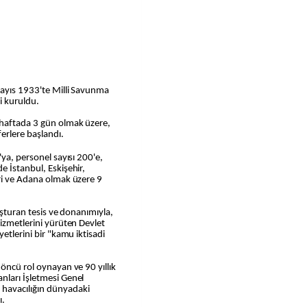
Mayıs 1933'te Milli Savunma
i kuruldu.
 haftada 3 gün olmak üzere,
erlere başlandı.
'ya, personel sayısı 200'e,
e İstanbul, Eskişehir,
eri ve Adana olmak üzere 9
uşturan tesis ve donanımıyla,
hizmetlerini yürüten Devlet
etlerini bir "kamu iktisadi
 öncü rol oynayan ve 90 yıllık
nları İşletmesi Genel
havacılığın dünyadaki
ı.