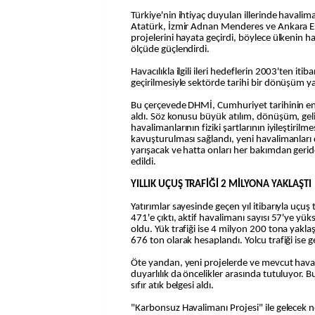
Türkiye'nin ihtiyaç duyulan illerinde havali
Atatürk, İzmir Adnan Menderes ve Ankara E
projelerini hayata geçirdi, böylece ülkenin ha
ölçüde güçlendirdi.
Havacılıkla ilgili ileri hedeflerin 2003'ten it
geçirilmesiyle sektörde tarihi bir dönüşüm y
Bu çerçevede DHMİ, Cumhuriyet tarihinin en
aldı. Söz konusu büyük atılım, dönüşüm, ge
havalimanlarının fiziki şartlarının iyileştiril
kavuşturulması sağlandı, yeni havalimanları 
yarışacak ve hatta onları her bakımdan geride
edildi.
YILLIK UÇUŞ TRAFİĞİ 2 MİLYONA YAKLAŞTI
Yatırımlar sayesinde geçen yıl itibarıyla uçuş t
471'e çıktı, aktif havalimanı sayısı 57'ye yük
oldu. Yük trafiği ise 4 milyon 200 tona yaklaş
676 ton olarak hesaplandı. Yolcu trafiği ise g
Öte yandan, yeni projelerde ve mevcut hava
duyarlılık da öncelikler arasında tutuluyor.
sıfır atık belgesi aldı.
"Karbonsuz Havalimanı Projesi" ile gelecek ne