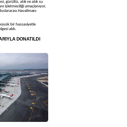
si, gürültü, atık ve atık su
ı işletmeciliği amaçlanıyor.
luslararası Havalimanı
 büyük bir hassasiyetle
lgesi aldı.
ARIYLA DONATILDI