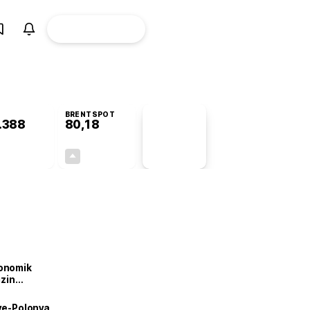
ÜYE
CANLI BORSA
Girişi
BRENTSPOT
.388
80,18
PİYASA
VERİLERİ
+0,31%
+1,61%
+0,00
1,27
onomik
izin
lendirdik
iye-Polonya