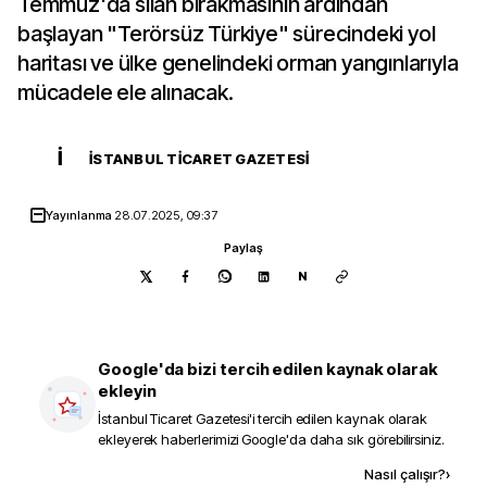
Temmuz'da silah bırakmasının ardından
başlayan "Terörsüz Türkiye" sürecindeki yol
haritası ve ülke genelindeki orman yangınlarıyla
mücadele ele alınacak.
İ
İSTANBUL TICARET GAZETESI
Yayınlanma
28.07.2025, 09:37
Paylaş
N
Google'da bizi tercih edilen kaynak olarak
ekleyin
İstanbul Ticaret Gazetesi
'i tercih edilen kaynak olarak
ekleyerek haberlerimizi Google'da daha sık görebilirsiniz.
Kaynak ekle
Nasıl çalışır?
›