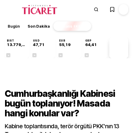
Bugün
Son Dakika
Finans
EKSTRA
BIST
USD
EUR
GBP
13.779,39
47,71
55,19
64,41
PİYASA
VERİLERİ
-0,14%
+0,18%
+0,32%
+0,38%
Gündem
Cumhurbaşkanlığı Kabinesi
bugün toplanıyor! Masada
hangi konular var?
Kabine toplantısında, terör örgütü PKK'nın 13