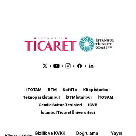
•
•
•
•
İTOTAM
BTM
SoftITo
Kitap İstanbul
Teknopark İstanbul
İDTM İstanbul
İTOSAM
Cemile Sultan Tesisleri
ICVB
İstanbul Ticaret Üniversitesi
Gizlilik ve KVKK
Doğrulama
Yayın