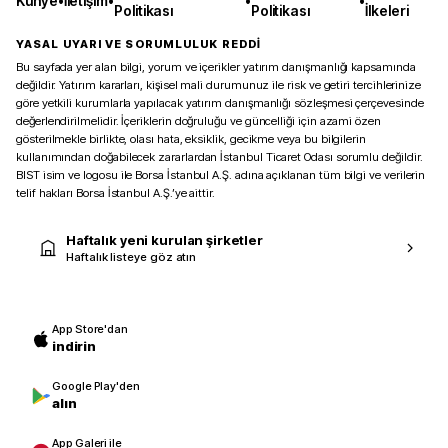
Künye
•
İletişim
•
•
•
Politikası
Politikası
İlkeleri
YASAL UYARI VE SORUMLULUK REDDİ
Bu sayfada yer alan bilgi, yorum ve içerikler yatırım danışmanlığı kapsamında
değildir. Yatırım kararları, kişisel mali durumunuz ile risk ve getiri tercihlerinize
göre yetkili kurumlarla yapılacak yatırım danışmanlığı sözleşmesi çerçevesinde
değerlendirilmelidir. İçeriklerin doğruluğu ve güncelliği için azami özen
gösterilmekle birlikte, olası hata, eksiklik, gecikme veya bu bilgilerin
kullanımından doğabilecek zararlardan İstanbul Ticaret Odası sorumlu değildir.
BIST isim ve logosu ile Borsa İstanbul A.Ş. adına açıklanan tüm bilgi ve verilerin
telif hakları Borsa İstanbul A.Ş.’ye aittir.
Haftalık yeni kurulan şirketler
Haftalık listeye göz atın
App Store'dan
indirin
Google Play'den
alın
App Galeri ile