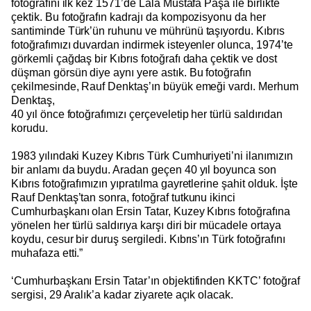
fotoğrafını ilk kez 1571’de Lala Mustafa Paşa ile birlikte
çektik. Bu fotoğrafın kadrajı da kompozisyonu da her
santiminde Türk’ün ruhunu ve mührünü taşıyordu. Kıbrıs
fotoğrafımızı duvardan indirmek isteyenler olunca, 1974’te
görkemli çağdaş bir Kıbrıs fotoğrafı daha çektik ve dost
düşman görsün diye aynı yere astık. Bu fotoğrafın
çekilmesinde, Rauf Denktaş’ın büyük emeği vardı. Merhum
Denktaş,
40 yıl önce fotoğrafımızı çerçeveletip her türlü saldırıdan
korudu.
1983 yılındaki Kuzey Kıbrıs Türk Cumhuriyeti’ni ilanımızın
bir anlamı da buydu. Aradan geçen 40 yıl boyunca son
Kıbrıs fotoğrafımızın yıpratılma gayretlerine şahit olduk. İşte
Rauf Denktaş’tan sonra, fotoğraf tutkunu ikinci
Cumhurbaşkanı olan Ersin Tatar, Kuzey Kıbrıs fotoğrafına
yönelen her türlü saldırıya karşı diri bir mücadele ortaya
koydu, cesur bir duruş sergiledi. Kıbrıs’ın Türk fotoğrafını
muhafaza etti.”
‘Cumhurbaşkanı Ersin Tatar’ın objektifinden KKTC’ fotoğraf
sergisi, 29 Aralık’a kadar ziyarete açık olacak.