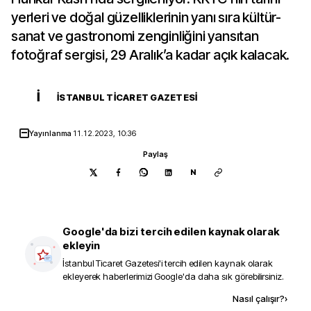
yerleri ve doğal güzelliklerinin yanı sıra kültür-
sanat ve gastronomi zenginliğini yansıtan
fotoğraf sergisi, 29 Aralık’a kadar açık kalacak.
İ
İSTANBUL TICARET GAZETESI
Yayınlanma
11.12.2023, 10:36
Paylaş
N
Google'da bizi tercih edilen kaynak olarak
ekleyin
İstanbul Ticaret Gazetesi
'i tercih edilen kaynak olarak
ekleyerek haberlerimizi Google'da daha sık görebilirsiniz.
Kaynak ekle
Nasıl çalışır?
›