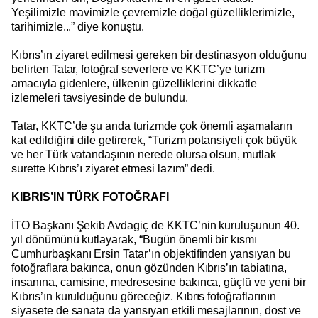
Yeşilimizle mavimizle çevremizle doğal güzelliklerimizle,
tarihimizle...” diye konuştu.
Kıbrıs’ın ziyaret edilmesi gereken bir destinasyon olduğunu
belirten Tatar, fotoğraf severlere ve KKTC’ye turizm
amacıyla gidenlere, ülkenin güzelliklerini dikkatle
izlemeleri tavsiyesinde de bulundu.
Tatar, KKTC’de şu anda turizmde çok önemli aşamaların
kat edildiğini dile getirerek, “Turizm potansiyeli çok büyük
ve her Türk vatandaşının nerede olursa olsun, mutlak
surette Kıbrıs’ı ziyaret etmesi lazım” dedi.
KIBRIS’IN TÜRK FOTOĞRAFI
İTO Başkanı Şekib Avdagiç de KKTC’nin kuruluşunun 40.
yıl dönümünü kutlayarak, “Bugün önemli bir kısmı
Cumhurbaşkanı Ersin Tatar’ın objektifinden yansıyan bu
fotoğraflara bakınca, onun gözünden Kıbrıs’ın tabiatına,
insanına, camisine, medresesine bakınca, güçlü ve yeni bir
Kıbrıs’ın kurulduğunu göreceğiz. Kıbrıs fotoğraflarının
siyasete de sanata da yansıyan etkili mesajlarının, dost ve