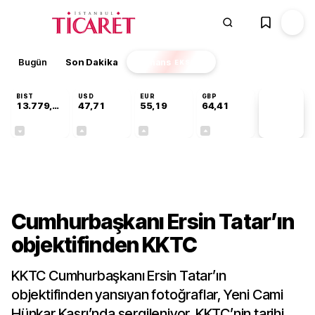
Bugün
Son Dakika
Finans
EKSTRA
BIST
USD
EUR
GBP
13.779,39
47,71
55,19
64,41
PİYASA
VERİLERİ
-0,14%
+0,18%
+0,32%
+0,38%
Kültür-Sanat
Cumhurbaşkanı Ersin Tatar’ın
objektifinden KKTC
KKTC Cumhurbaşkanı Ersin Tatar’ın
objektifinden yansıyan fotoğraflar, Yeni Cami
Hünkar Kasrı’nda sergileniyor. KKTC’nin tarihi