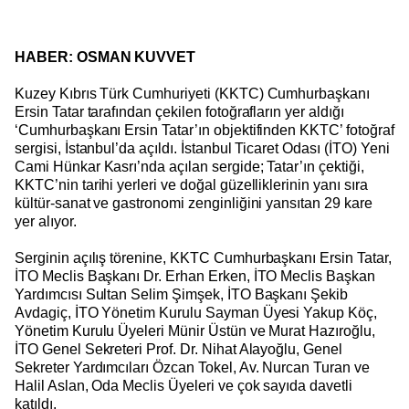
HABER: OSMAN KUVVET
Kuzey Kıbrıs Türk Cumhuriyeti (KKTC) Cumhurbaşkanı
Ersin Tatar tarafından çekilen fotoğrafların yer aldığı
‘Cumhurbaşkanı Ersin Tatar’ın objektifinden KKTC’ fotoğraf
sergisi, İstanbul’da açıldı. İstanbul Ticaret Odası (İTO) Yeni
Cami Hünkar Kasrı’nda açılan sergide; Tatar’ın çektiği,
KKTC’nin tarihi yerleri ve doğal güzelliklerinin yanı sıra
kültür-sanat ve gastronomi zenginliğini yansıtan 29 kare
yer alıyor.
Serginin açılış törenine, KKTC Cumhurbaşkanı Ersin Tatar,
İTO Meclis Başkanı Dr. Erhan Erken, İTO Meclis Başkan
Yardımcısı Sultan Selim Şimşek, İTO Başkanı Şekib
Avdagiç, İTO Yönetim Kurulu Sayman Üyesi Yakup Köç,
Yönetim Kurulu Üyeleri Münir Üstün ve Murat Hazıroğlu,
İTO Genel Sekreteri Prof. Dr. Nihat Alayoğlu, Genel
Sekreter Yardımcıları Özcan Tokel, Av. Nurcan Turan ve
Halil Aslan, Oda Meclis Üyeleri ve çok sayıda davetli
katıldı.