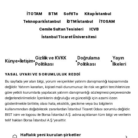
İTOTAM
BTM
SoftITo
Kitap İstanbul
Teknopark İstanbul
İDTM İstanbul
İTOSAM
Cemile Sultan Tesisleri
ICVB
İstanbul Ticaret Üniversitesi
Gizlilik ve KVKK
Doğrulama
Yayın
Künye
•
İletişim
•
•
•
Politikası
Politikası
İlkeleri
YASAL UYARI VE SORUMLULUK REDDİ
Bu sayfada yer alan bilgi, yorum ve içerikler yatırım danışmanlığı kapsamında
değildir. Yatırım kararları, kişisel mali durumunuz ile risk ve getiri tercihlerinize
göre yetkili kurumlarla yapılacak yatırım danışmanlığı sözleşmesi çerçevesinde
değerlendirilmelidir. İçeriklerin doğruluğu ve güncelliği için azami özen
gösterilmekle birlikte, olası hata, eksiklik, gecikme veya bu bilgilerin
kullanımından doğabilecek zararlardan İstanbul Ticaret Odası sorumlu değildir.
BIST isim ve logosu ile Borsa İstanbul A.Ş. adına açıklanan tüm bilgi ve verilerin
telif hakları Borsa İstanbul A.Ş.’ye aittir.
Haftalık yeni kurulan şirketler