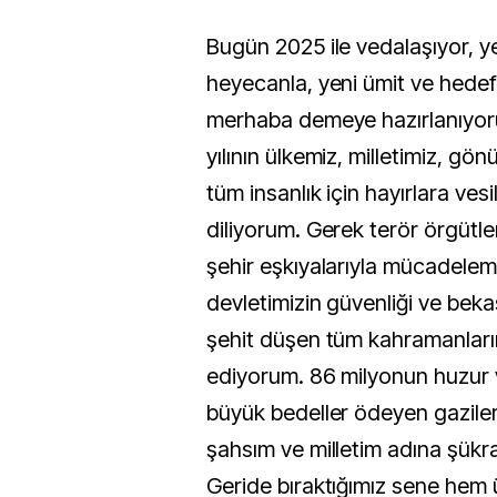
Bugün 2025 ile vedalaşıyor, ye
heyecanla, yeni ümit ve hedef
merhaba demeye hazırlanıyoru
yılının ülkemiz, milletimiz, gö
tüm insanlık için hayırlara vesi
diliyorum. Gerek terör örgütleri
şehir eşkıyalarıyla mücadele
devletimizin güvenliği ve bek
şehit düşen tüm kahramanları
ediyorum. 86 milyonun huzur v
büyük bedeller ödeyen gazileri
şahsım ve milletim adına şükr
Geride bıraktığımız sene hem