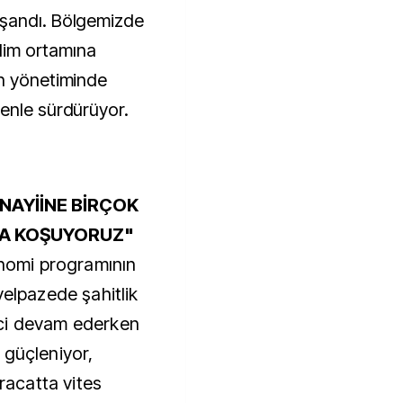
aşandı. Bölgemizde
ilim ortamına
ın yönetiminde
enle sürdürüyor.
AYİİNE BİRÇOK
A KOŞUYORUZ"
onomi programının
yelpazede şahitlik
ci devam ederken
 güçleniyor,
hracatta vites