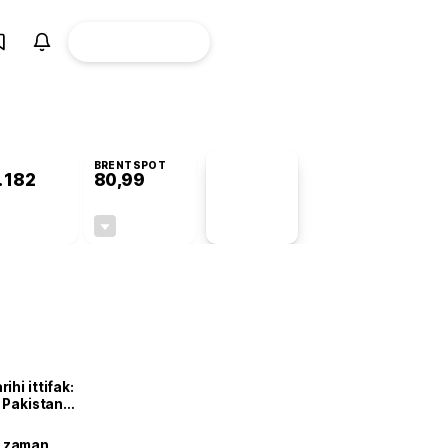
ÜYE
CANLI BORSA
Girişi
BRENTSPOT
.182
80,99
PİYASA
VERİLERİ
+1,01%
-2,16%
+0,00
-1,79
hi ittifak:
e Pakistan
dı
ne zaman