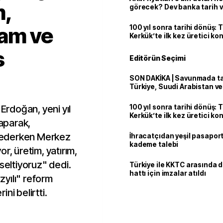
m,
görecek? Dev banka tarih v
dam ve
100 yıl sonra tarihi dönüş: 
Kerkük’te ilk kez üretici k
s
Editörün Seçimi
SON DAKİKA | Savunmada tari
Türkiye, Suudi Arabistan v
'Mekke Anlaşması'nı imzala
rdoğan, yeni yıl
100 yıl sonra tarihi dönüş: 
Kerkük’te ilk kez üretici k
aparak,
 ederken Merkez
İhracatçıdan yeşil pasaport
kademe talebi
r, üretim, yatırım,
seltiyoruz" dedi.
Türkiye ile KKTC arasında 
hattı için imzalar atıldı
yılı" reform
ni belirtti.