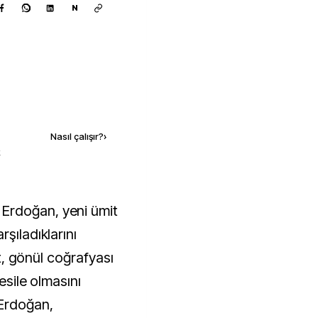
N
Kaynak ekle
Nasıl çalışır?
›
k
şıladıklarını
let, gönül coğrafyası
esile olmasını
Erdoğan,