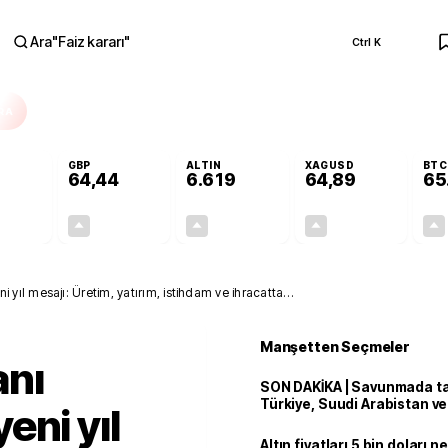
Ara
"
Faiz kararı
"
Ctrl K
RA
GBP
ALTIN
XAGUSD
BTC
64,44
6.619
64,89
65
+0,45%
+0,42%
+1,95%
+5,51%
0,25
0,27
126,83
3,39
ıl mesajı: Üretim, yatırım, istihdam ve ihracatta
Manşetten Seçmeler
nı
SON DAKİKA | Savunmada tari
Türkiye, Suudi Arabistan v
eni yıl
'Mekke Anlaşması'nı imzala
Altın fiyatları 5 bin doları 