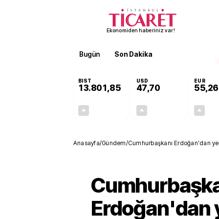
Ekonomiden haberiniz var!
Bugün
Son Dakika
Finans
EKST
BIST
USD
EUR
13.801,85
47,70
55,26
+0,02%
+0,16%
3,04
0,08
Anasayfa
/
Gündem
/
Cumhurbaşkanı Erdoğan'dan yeni y
vites yükseltiyoruz
Cumhurbaşka
Erdoğan'dan y