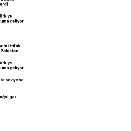
erdi
Türkiye
onuma geliyor
hi ittifak:
e Pakistan
dı
Türkiye
onuma geliyor
ta seviye ve
doğal gaz