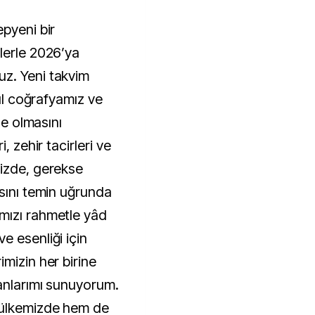
pyeni bir
lerle 2026’ya
z. Yeni takvim
nül coğrafyamız ve
le olmasını
, zehir tacirleri ve
mizde, gerekse
asını temin uğrunda
mızı rahmetle yâd
e esenliği için
mizin her birine
anlarımı sunuyorum.
 ülkemizde hem de