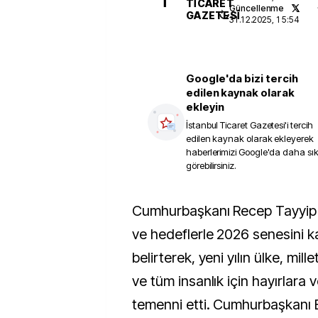
İ
TICARET
Güncellenme
GAZETESI
31.12.2025, 15:54
Google'da bizi tercih
edilen kaynak olarak
ekleyin
İstanbul Ticaret Gazetesi
'i tercih
edilen kaynak olarak ekleyerek
haberlerimizi Google'da daha sı
görebilirsiniz.
Cumhurbaşkanı Recep Tayyip Erdoğan, yeni ümit
ve hedeflerle 2026 senesini kar
belirterek, yeni yılın ülke, mil
ve tüm insanlık için hayırlara v
temenni etti. Cumhurbaşkanı 