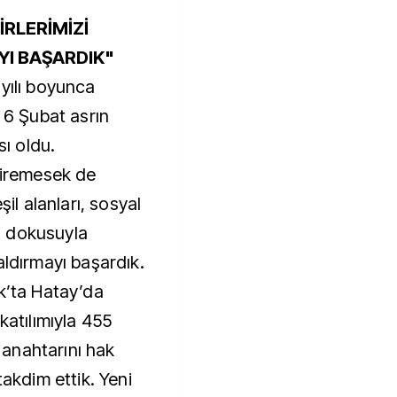
RLERİMİZİ
YI BAŞARDIK"
yılı boyunca
i 6 Şubat asrın
sı oldu.
etiremesek de
şil alanları, sosyal
el dokusuyla
aldırmayı başardık.
k’ta Hatay’da
katılımıyla 455
anahtarını hak
takdim ettik. Yeni