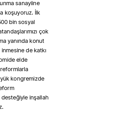
vunma sanayiine
a koşuyoruz. İlk
500 bin sosyal
vatandaşlarımızı çok
pma yanında konut
n inmesine de katkı
omide elde
 reformlarla
Büyük kongremizde
reform
 desteğiyle inşallah
z.