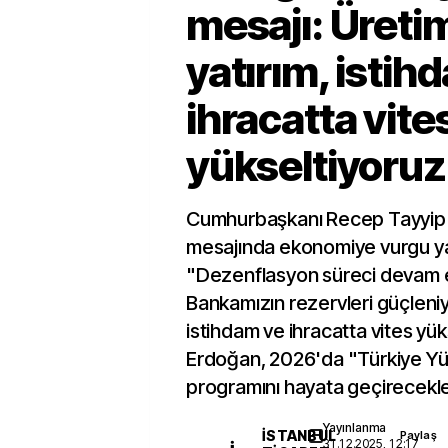
mesajı: Üreti
yatırım, istih
ihracatta vite
yükseltiyoruz
Cumhurbaşkanı Recep Tayyip E
mesajında ekonomiye vurgu y
"Dezenflasyon süreci devam
Bankamızın rezervleri güçleniyo
istihdam ve ihracatta vites yük
Erdoğan, 2026'da "Türkiye Yüz
programını hayata geçirecekleri
Yayınlanma
İSTANBUL
Paylaş
31.12.2025, 12:17