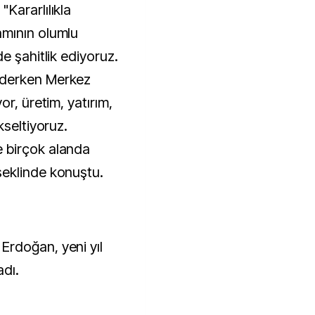
Kararlılıkla
mının olumlu
e şahitlik ediyoruz.
ederken Merkez
r, üretim, yatırım,
kseltiyoruz.
 birçok alanda
eklinde konuştu.
rdoğan, yeni yıl
adı.