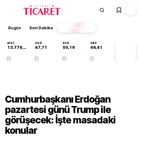
Bugün
Son Dakika
Finans
EKSTRA
BIST
USD
EUR
GBP
13.779,39
47,71
55,19
64,41
PİYASA
VERİLERİ
-0,14%
+0,18%
+0,32%
+0,38%
Gündem
Cumhurbaşkanı Erdoğan
pazartesi günü Trump ile
görüşecek: İşte masadaki
konular