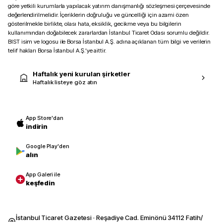
göre yetkili kurumlarla yapılacak yatırım danışmanlığı sözleşmesi çerçevesinde
değerlendirilmelidir. İçeriklerin doğruluğu ve güncelliği için azami özen
gösterilmekle birlikte, olası hata, eksiklik, gecikme veya bu bilgilerin
kullanımından doğabilecek zararlardan İstanbul Ticaret Odası sorumlu değildir.
BIST isim ve logosu ile Borsa İstanbul A.Ş. adına açıklanan tüm bilgi ve verilerin
telif hakları Borsa İstanbul A.Ş.’ye aittir.
Haftalık yeni kurulan şirketler
Haftalık listeye göz atın
App Store'dan
indirin
Google Play'den
alın
App Galeri ile
keşfedin
İstanbul Ticaret Gazetesi · Reşadiye Cad. Eminönü 34112 Fatih/