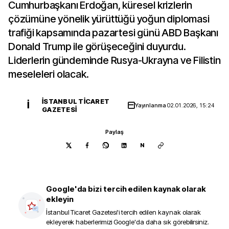
Cumhurbaşkanı Erdoğan, küresel krizlerin
çözümüne yönelik yürüttüğü yoğun diplomasi
trafiği kapsamında pazartesi günü ABD Başkanı
Donald Trump ile görüşeceğini duyurdu.
Liderlerin gündeminde Rusya-Ukrayna ve Filistin
meseleleri olacak.
İSTANBUL TICARET
İ
Yayınlanma
02.01.2026, 15:24
GAZETESI
Paylaş
N
Google'da bizi tercih edilen kaynak olarak
ekleyin
İstanbul Ticaret Gazetesi
'i tercih edilen kaynak olarak
ekleyerek haberlerimizi Google'da daha sık görebilirsiniz.