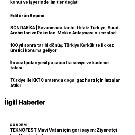
konut ve iş yerinde limitler değişti
Editörün Seçimi
SON DAKİKA | Savunmada tarihi ittifak: Türkiye, Suudi
Arabistan ve Pakistan 'Mekke Anlaşması'nı imzaladı
100 yıl sonra tarihi dönüş: Türkiye Kerkük’te ilk kez
üretici konuma geliyor
İhracatçıdan yeşil pasaportta seviye ve kademe
talebi
Türkiye ile KKTC arasında doğal gaz hattı için imzalar
atıldı
İlgili Haberler
GÜNDEM
TEKNOFEST Mavi Vatan için geri sayım: Ziyaretçi