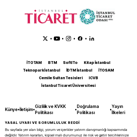
•
•
•
•
İTOTAM
BTM
SoftITo
Kitap İstanbul
Teknopark İstanbul
İDTM İstanbul
İTOSAM
Cemile Sultan Tesisleri
ICVB
İstanbul Ticaret Üniversitesi
Gizlilik ve KVKK
Doğrulama
Yayın
Künye
•
İletişim
•
•
•
Politikası
Politikası
İlkeleri
YASAL UYARI VE SORUMLULUK REDDİ
Bu sayfada yer alan bilgi, yorum ve içerikler yatırım danışmanlığı kapsamında
değildir. Yatırım kararları, kişisel mali durumunuz ile risk ve getiri tercihlerinize