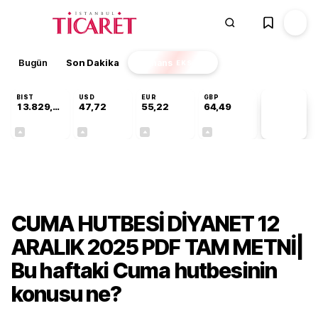
Bugün
Son Dakika
Finans
EKSTRA
BIST
USD
EUR
GBP
13.829,69
47,72
55,22
64,49
PİYASA
VERİLERİ
+0,36%
+0,02%
+0,07%
+0,11%
Gündem
CUMA HUTBESİ DİYANET 12
ARALIK 2025 PDF TAM METNİ|
Bu haftaki Cuma hutbesinin
konusu ne?