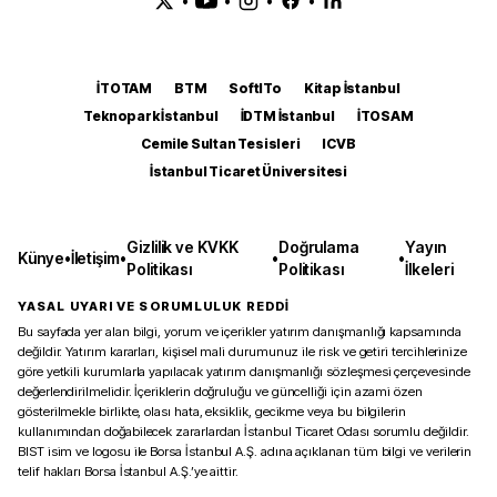
•
•
•
•
İTOTAM
BTM
SoftITo
Kitap İstanbul
Teknopark İstanbul
İDTM İstanbul
İTOSAM
Cemile Sultan Tesisleri
ICVB
İstanbul Ticaret Üniversitesi
Gizlilik ve KVKK
Doğrulama
Yayın
Künye
•
İletişim
•
•
•
Politikası
Politikası
İlkeleri
YASAL UYARI VE SORUMLULUK REDDİ
Bu sayfada yer alan bilgi, yorum ve içerikler yatırım danışmanlığı kapsamında
değildir. Yatırım kararları, kişisel mali durumunuz ile risk ve getiri tercihlerinize
göre yetkili kurumlarla yapılacak yatırım danışmanlığı sözleşmesi çerçevesinde
değerlendirilmelidir. İçeriklerin doğruluğu ve güncelliği için azami özen
gösterilmekle birlikte, olası hata, eksiklik, gecikme veya bu bilgilerin
kullanımından doğabilecek zararlardan İstanbul Ticaret Odası sorumlu değildir.
BIST isim ve logosu ile Borsa İstanbul A.Ş. adına açıklanan tüm bilgi ve verilerin
telif hakları Borsa İstanbul A.Ş.’ye aittir.