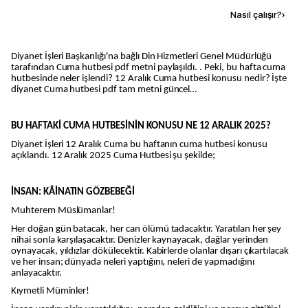
Kaynak ekle
Nasıl çalışır?
›
Diyanet İşleri Başkanlığı'na bağlı Din Hizmetleri Genel Müdürlüğü
tarafından Cuma hutbesi pdf metni paylaşıldı. . Peki, bu hafta cuma
hutbesinde neler işlendi? 12 Aralık Cuma hutbesi konusu nedir? İşte
diyanet Cuma hutbesi pdf tam metni güncel…
BU HAFTAKİ CUMA HUTBESİNİN KONUSU NE 12 ARALIK 2025?
Diyanet İşleri 12 Aralık Cuma bu haftanın cuma hutbesi konusu
açıklandı. 12 Aralık 2025 Cuma Hutbesi şu şekilde;
İNSAN: KÂİNATIN GÖZBEBEĞİ
Muhterem Müslümanlar!
Her doğan gün batacak, her can ölümü tadacaktır. Yaratılan her şey
nihai sonla karşılaşacaktır. Denizler kaynayacak, dağlar yerinden
oynayacak, yıldızlar dökülecektir. Kabirlerde olanlar dışarı çıkartılacak
ve her insan; dünyada neleri yaptığını, neleri de yapmadığını
anlayacaktır.
Kıymetli Müminler!