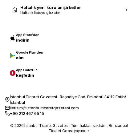
Haftalık yeni kurulan şirketler
Haftalık listeye göz atın
App Store'dan
indirin
Google Play'den
alın
App Galeri ile
keşfedin
İstanbul Ticaret Gazetesi · Reşadiye Cad. Eminönü 34112 Fatih/
İstanbul
iletisim@istanbulticaretgazetesi.com
+90 212 467 65 15
© 2026 İstanbul Ticaret Gazetesi · Tüm hakları saklıdır · Bir İstanbul
Ticaret Odası yayınıdır