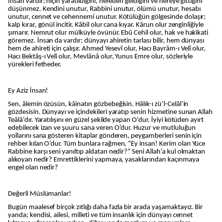
İnsan vardır; niçin yaratıldığını, nereden geldiğini ve nereye gittiğini
düşünmez. Kendini unutur, Rabbini unutur, ölümü unutur, hesabı
unutur, cennet ve cehennemi unutur. Kötülüğün gölgesinde dolaşır;
kalp kırar, gönül incitir. Kâbil olur cana kıyar. Kârun olur zenginliğiyle
şımarır. Nemrut olur mülküyle övünür. Ebû Cehil olur, hak ve hakikati
göremez. İnsan da vardır; dünyayı ahiretin tarlası bilir, hem dünyası
hem de ahireti için çalışır. Ahmed Yesevî olur, Hacı Bayrâm-ı Velî olur,
Hacı Bektâş-ı Velî olur, Mevlânâ olur, Yunus Emre olur, sözleriyle
yürekleri fetheder.
Ey Aziz İnsan!
Sen, âlemin özüsün, kâinatın gözbebeğisin. Hâlık-ı zü’l-Celâl’in
gözdesisin. Dünyayı ve içindekileri yaratıp senin hizmetine sunan Allah
Teâlâ’dır. Yaratılışını en güzel şekilde yapan O’dur. İyiyi kötüden ayırt
edebilecek izan ve şuuru sana veren O’dur. Huzur ve mutluluğun
yollarını sana gösteren kitaplar gönderen, peygamberleri senin için
rehber kılan O’dur. Tüm bunlara rağmen, “Ey insan! Kerim olan Yüce
Rabbine karşı seni yanıltıp aldatan nedir?” Seni Allah’a kul olmaktan
alıkoyan nedir? Emrettiklerini yapmaya, yasaklarından kaçınmaya
engel olan nedir?
Değerli Müslümanlar!
Bugün maalesef birçok zıtlığı daha fazla bir arada yaşamaktayız. Bir
yanda; kendisi, ailesi, milleti ve tüm insanlık için dünyayı cennet