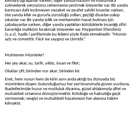
kılmaya uğraşanlar varken, diğer yanda mazlum ve masumlara
zulmederek yeryüzünü cehenneme çevirmek isteyenler var. Bir yanda
karıncayı dahi incitmeyen nezaket ve zarafet sahibi insanlar varken,
öte yanda kibir ve gururla yürüdüğü yolları, geçtiği diyarları yakıp
yıkanlar var. Bir yanda iyilik ve merhametin hayat bulması için
çabalayanlar varken, diğer yanda yaptıkları kötülüklerle insanlığı zifiri
karanlığa mahkûm bırakmak isteyenler var. Peygamber Efendimiz
(s.a.s), hadis-i şeriflerinde bu ikilemi şöyle ifade etmektedir: “Mümin
aziz ve cömerttir. Fâcir ise saygısız ve cimridir.”
Muhterem Müminler!
Her şey akar, su, tarih, yıldız, insan ve fikir;
Oluklar çift; birinden nur akar; birinden kir.
Evet, hem nurun hem de kirin aynı anda aktığı bu dünyada biz
müminlere düşen; bulunduğumuz her yeri imanımızla güven yurduna,
ibadetlerimizle huzur ve mutluluk diyarına, güzel ahlakımızla ülfet ve
muhabbet ortamına dönüştürmektir. Kötülüğe ve haksızlığa geçit
vermemek; sevgiyi ve muhabbeti hayatımızın her alanına hâkim
kılmaktır.