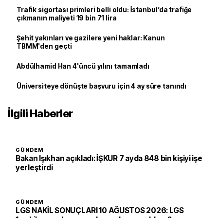
Trafik sigortası primleri belli oldu: İstanbul’da trafiğe
çıkmanın maliyeti 19 bin 71 lira
Şehit yakınları ve gazilere yeni haklar: Kanun
TBMM'den geçti
Abdülhamid Han 4'üncü yılını tamamladı
Üniversiteye dönüşte başvuru için 4 ay süre tanındı
İlgili Haberler
GÜNDEM
Bakan Işıkhan açıkladı: İŞKUR 7 ayda 848 bin kişiyi işe
yerleştirdi
GÜNDEM
LGS NAKİL SONUÇLARI 10 AĞUSTOS 2026: LGS