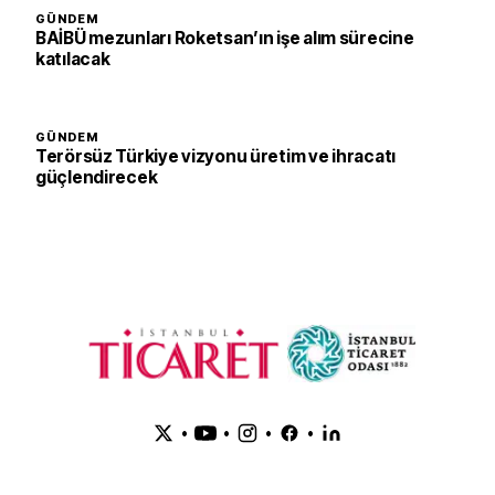
GÜNDEM
BAİBÜ mezunları Roketsan’ın işe alım sürecine
katılacak
GÜNDEM
Terörsüz Türkiye vizyonu üretim ve ihracatı
güçlendirecek
•
•
•
•