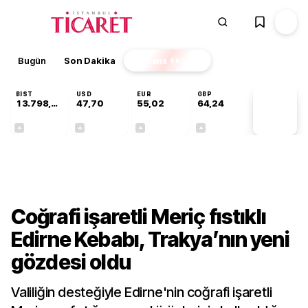
Bugün
Son Dakika
Finans
EKSTRA
BIST
USD
EUR
GBP
13.798,82
47,70
55,02
64,24
PİYASA
VERİLERİ
+0,70%
+0,16%
+0,01%
+0,10%
Gündem
Coğrafi işaretli Meriç fıstıklı
Edirne Kebabı, Trakya’nın yeni
gözdesi oldu
Valiliğin desteğiyle Edirne'nin coğrafi işaretli