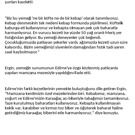
şunları kaydetti:
"Biz bu yemeği 'ne bir köfte ne de bir kebap' olarak tanımlıyoruz.
Kebap denmesinin tek nedeni kebap formunda pişirilmesi. Köftelik
kaburga eti kullanıyoruz ve kebapta olmayan pek çok baharatla
harmanlıyoruz. En vurucu lezzeti ise yüzde 50 yağ oranlı Meriç yer
fıstığından geliyor. Bu yemeği deneyenler çok beğendi.
Çocukluğumuzda patlayan şekerler vardı, ağzımızda lezzeti uzun süre
kalıyordu. Bizim yemeğimizi yiyenlerin damağından fıstık tadı yarım
saat kaybolmuyor."
Ergin, yemeğin sunumunun Edirne'ye özgü közlenmiş patlıcanla
yapılan mamzana mezesiyle yapıldığını ifade etti.
Edirne'nin farklı lezzetlerinin yemekte buluştuğunu dile getiren Ergin,
"Mamzana kentimizin özel mezelerinden biri. Kebabımız, mamzana,
yoğurt ve Edirne'mizin Karaağaç acı biberiyle tabağımızı tamamlıyoruz.
Taze kurutulmuş baharatları kullanıyoruz. Kebapta kullanılmayan
kekik var, karabiber ve kırmızı toz biber ve öğüterek baharat haline
getirdiğimiz karaağaç biberini etle harmanlıyoruz." diye konuştu.