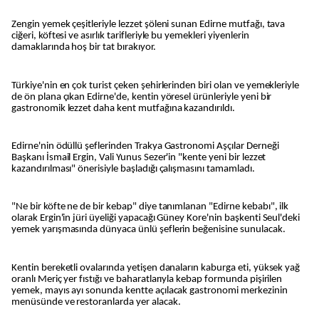
Zengin yemek çeşitleriyle lezzet şöleni sunan Edirne mutfağı, tava
ciğeri, köftesi ve asırlık tarifleriyle bu yemekleri yiyenlerin
damaklarında hoş bir tat bırakıyor.
Türkiye'nin en çok turist çeken şehirlerinden biri olan ve yemekleriyle
de ön plana çıkan Edirne'de, kentin yöresel ürünleriyle yeni bir
gastronomik lezzet daha kent mutfağına kazandırıldı.
Edirne'nin ödüllü şeflerinden Trakya Gastronomi Aşçılar Derneği
Başkanı İsmail Ergin, Vali Yunus Sezer'in "kente yeni bir lezzet
kazandırılması" önerisiyle başladığı çalışmasını tamamladı.
"Ne bir köfte ne de bir kebap" diye tanımlanan "Edirne kebabı", ilk
olarak Ergin'in jüri üyeliği yapacağı Güney Kore'nin başkenti Seul'deki
yemek yarışmasında dünyaca ünlü şeflerin beğenisine sunulacak.
Kentin bereketli ovalarında yetişen danaların kaburga eti, yüksek yağ
oranlı Meriç yer fıstığı ve baharatlarıyla kebap formunda pişirilen
yemek, mayıs ayı sonunda kentte açılacak gastronomi merkezinin
menüsünde ve restoranlarda yer alacak.