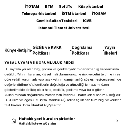
İTOTAM
BTM
SoftITo
Kitap İstanbul
Teknopark İstanbul
İDTM İstanbul
İTOSAM
Cemile Sultan Tesisleri
ICVB
İstanbul Ticaret Üniversitesi
Gizlilik ve KVKK
Doğrulama
Yayın
Künye
•
İletişim
•
•
•
Politikası
Politikası
İlkeleri
YASAL UYARI VE SORUMLULUK REDDİ
Bu sayfada yer alan bilgi, yorum ve içerikler yatırım danışmanlığı kapsamında
değildir. Yatırım kararları, kişisel mali durumunuz ile risk ve getiri tercihlerinize
göre yetkili kurumlarla yapılacak yatırım danışmanlığı sözleşmesi çerçevesinde
değerlendirilmelidir. İçeriklerin doğruluğu ve güncelliği için azami özen
gösterilmekle birlikte, olası hata, eksiklik, gecikme veya bu bilgilerin
kullanımından doğabilecek zararlardan İstanbul Ticaret Odası sorumlu değildir.
BIST isim ve logosu ile Borsa İstanbul A.Ş. adına açıklanan tüm bilgi ve verilerin
telif hakları Borsa İstanbul A.Ş.’ye aittir.
Haftalık yeni kurulan şirketler
Haftalık listeye göz atın