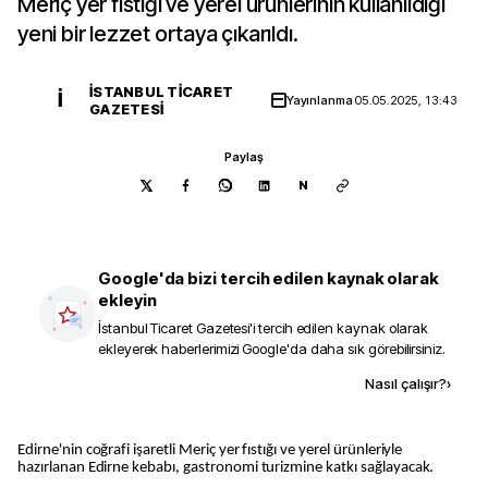
Meriç yer fıstığı ve yerel ürünlerinin kullanıldığı
yeni bir lezzet ortaya çıkarıldı.
İSTANBUL TICARET
İ
Yayınlanma
05.05.2025, 13:43
GAZETESI
Paylaş
N
Google'da bizi tercih edilen kaynak olarak
ekleyin
İstanbul Ticaret Gazetesi
'i tercih edilen kaynak olarak
ekleyerek haberlerimizi Google'da daha sık görebilirsiniz.
Kaynak ekle
Nasıl çalışır?
›
Edirne'nin coğrafi işaretli Meriç yer fıstığı ve yerel ürünleriyle
hazırlanan Edirne kebabı, gastronomi turizmine katkı sağlayacak.