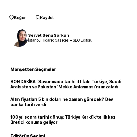
Beğen
Kaydet
Servet Sena Sorkun
İstanbul Ticaret Gazetesi – SEO Editörü
Manşetten Seçmeler
SON DAKİKA | Savunmada tarihi ittifak: Türkiye, Suudi
Arabistan ve Pakistan 'Mekke Anlaşması'nı imzaladı
Altın fiyatları 5 bin doları ne zaman görecek? Dev
banka tarih verdi
100 yıl sonra tarihi dönüş: Türkiye Kerkük’te ilk kez
üretici konuma geliyor
Editörün Seçimi