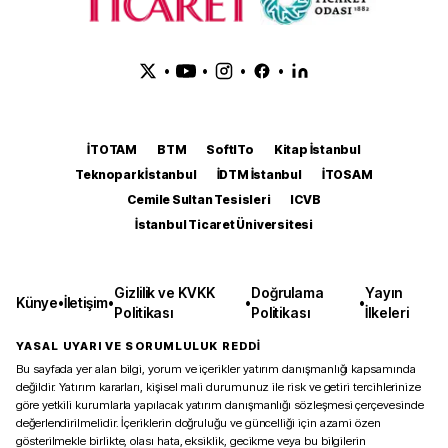
•
•
•
•
İTOTAM
BTM
SoftITo
Kitap İstanbul
Teknopark İstanbul
İDTM İstanbul
İTOSAM
Cemile Sultan Tesisleri
ICVB
İstanbul Ticaret Üniversitesi
Gizlilik ve KVKK
Doğrulama
Yayın
Künye
•
İletişim
•
•
•
Politikası
Politikası
İlkeleri
YASAL UYARI VE SORUMLULUK REDDİ
Bu sayfada yer alan bilgi, yorum ve içerikler yatırım danışmanlığı kapsamında
değildir. Yatırım kararları, kişisel mali durumunuz ile risk ve getiri tercihlerinize
göre yetkili kurumlarla yapılacak yatırım danışmanlığı sözleşmesi çerçevesinde
değerlendirilmelidir. İçeriklerin doğruluğu ve güncelliği için azami özen
gösterilmekle birlikte, olası hata, eksiklik, gecikme veya bu bilgilerin