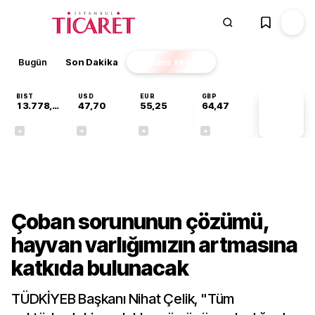
Bugün
Son Dakika
Finans
EKSTRA
BIST
USD
EUR
GBP
13.778,60
47,70
55,25
64,47
PİYASA
VERİLERİ
-0,15%
+0,17%
+0,43%
+0,47%
Gündem
Çoban sorununun çözümü,
hayvan varlığımızın artmasına
katkıda bulunacak
TÜDKİYEB Başkanı Nihat Çelik, "Tüm