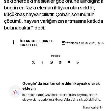
sektörlerdeki meslekler göz önüne alındığında
bugün en fazla eleman ihtiyacı olan sektör,
küçükbaş hayvancılıktır. Çoban sorununun
çözümü, hayvan varlığımızın artmasına katkıda
bulunacaktır." dedi.
İSTANBUL TICARET
İ
Yayınlanma
18.09.2024, 10:55
GAZETESI
Paylaş
N
Google'da bizi tercih edilen kaynak olarak
ekleyin
İstanbul Ticaret Gazetesi
'i tercih edilen kaynak olarak
ekleyerek haberlerimizi Google'da daha sık görebilirsiniz.
Kaynak ekle
Nasıl çalışır?
›