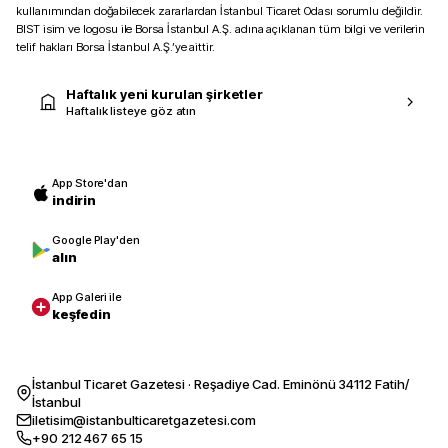
kullanımından doğabilecek zararlardan İstanbul Ticaret Odası sorumlu değildir.
BIST isim ve logosu ile Borsa İstanbul A.Ş. adına açıklanan tüm bilgi ve verilerin
telif hakları Borsa İstanbul A.Ş.’ye aittir.
Haftalık yeni kurulan şirketler
Haftalık listeye göz atın
App Store'dan
indirin
Google Play'den
alın
App Galeri ile
keşfedin
İstanbul Ticaret Gazetesi · Reşadiye Cad. Eminönü 34112 Fatih/
İstanbul
iletisim@istanbulticaretgazetesi.com
+90 212 467 65 15