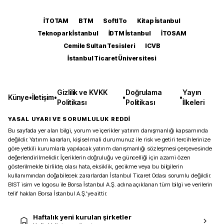
İTOTAM
BTM
SoftITo
Kitap İstanbul
Teknopark İstanbul
İDTM İstanbul
İTOSAM
Cemile Sultan Tesisleri
ICVB
İstanbul Ticaret Üniversitesi
Gizlilik ve KVKK
Doğrulama
Yayın
Künye
•
İletişim
•
•
•
Politikası
Politikası
İlkeleri
YASAL UYARI VE SORUMLULUK REDDİ
Bu sayfada yer alan bilgi, yorum ve içerikler yatırım danışmanlığı kapsamında
değildir. Yatırım kararları, kişisel mali durumunuz ile risk ve getiri tercihlerinize
göre yetkili kurumlarla yapılacak yatırım danışmanlığı sözleşmesi çerçevesinde
değerlendirilmelidir. İçeriklerin doğruluğu ve güncelliği için azami özen
gösterilmekle birlikte, olası hata, eksiklik, gecikme veya bu bilgilerin
kullanımından doğabilecek zararlardan İstanbul Ticaret Odası sorumlu değildir.
BIST isim ve logosu ile Borsa İstanbul A.Ş. adına açıklanan tüm bilgi ve verilerin
telif hakları Borsa İstanbul A.Ş.’ye aittir.
Haftalık yeni kurulan şirketler