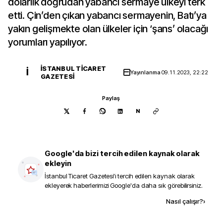
dolarlık doğrudan yabancı sermaye ülkeyi terk
etti. Çin’den çıkan yabancı sermayenin, Batı’ya
yakın gelişmekte olan ülkeler için ‘şans’ olacağı
yorumları yapılıyor.
İSTANBUL TICARET
İ
Yayınlanma
09.11.2023, 22:22
GAZETESI
Paylaş
N
Google'da bizi tercih edilen kaynak olarak
ekleyin
İstanbul Ticaret Gazetesi
'i tercih edilen kaynak olarak
ekleyerek haberlerimizi Google'da daha sık görebilirsiniz.
Kaynak ekle
Nasıl çalışır?
›