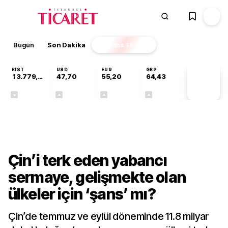
Bugün
Son Dakika
Finans
EKSTRA
BIST
USD
EUR
GBP
13.779,39
47,70
55,20
64,43
PİYASA
VERİLERİ
-0,14%
+0,15%
+0,34%
+0,40%
Dünya
Çin’i terk eden yabancı
sermaye, gelişmekte olan
ülkeler için ‘şans’ mı?
Çin’de temmuz ve eylül döneminde 11.8 milyar