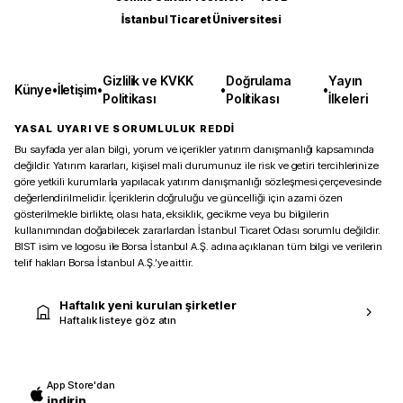
İstanbul Ticaret Üniversitesi
Gizlilik ve KVKK
Doğrulama
Yayın
Künye
•
İletişim
•
•
•
Politikası
Politikası
İlkeleri
YASAL UYARI VE SORUMLULUK REDDİ
Bu sayfada yer alan bilgi, yorum ve içerikler yatırım danışmanlığı kapsamında
değildir. Yatırım kararları, kişisel mali durumunuz ile risk ve getiri tercihlerinize
göre yetkili kurumlarla yapılacak yatırım danışmanlığı sözleşmesi çerçevesinde
değerlendirilmelidir. İçeriklerin doğruluğu ve güncelliği için azami özen
gösterilmekle birlikte, olası hata, eksiklik, gecikme veya bu bilgilerin
kullanımından doğabilecek zararlardan İstanbul Ticaret Odası sorumlu değildir.
BIST isim ve logosu ile Borsa İstanbul A.Ş. adına açıklanan tüm bilgi ve verilerin
telif hakları Borsa İstanbul A.Ş.’ye aittir.
Haftalık yeni kurulan şirketler
Haftalık listeye göz atın
App Store'dan
indirin