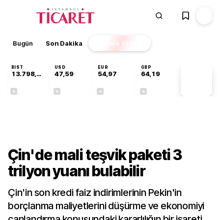
Bugün
Son Dakika
Finans
EKSTRA
BIST
USD
EUR
GBP
13.798,82
47,59
54,97
64,19
PİYASA
VERİLERİ
+0,70%
+0,05%
-0,07%
+0,14%
Dünya
Çin'de mali teşvik paketi 3
trilyon yuanı bulabilir
Çin'in son kredi faiz indirimlerinin Pekin'in
borçlanma maliyetlerini düşürme ve ekonomiyi
canlandırma konusundaki kararlılığın bir işareti