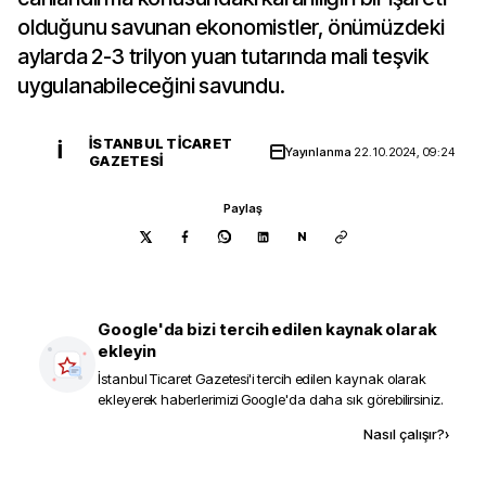
olduğunu savunan ekonomistler, önümüzdeki
aylarda 2-3 trilyon yuan tutarında mali teşvik
uygulanabileceğini savundu.
İSTANBUL TICARET
İ
Yayınlanma
22.10.2024, 09:24
GAZETESI
Paylaş
N
Google'da bizi tercih edilen kaynak olarak
ekleyin
İstanbul Ticaret Gazetesi
'i tercih edilen kaynak olarak
ekleyerek haberlerimizi Google'da daha sık görebilirsiniz.
Kaynak ekle
Nasıl çalışır?
›