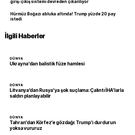
giriş-çıkış sistemi devreden çıkarılıyor
Hürmüz Boğazı abluka altında! Trump yüzde 20 pay
istedi
İlgili Haberler
DÜNYA
Ukrayna’dan balistik füze hamlesi
DÜNYA
Litvanya’dan Rusya’ya şok suçlama: Çalıntı İHA’larla
saldırı planlayabilir
DÜNYA
Tahran’dan Körfez’e gözdağı: Trump’ı durdurun
yoksa vururuz