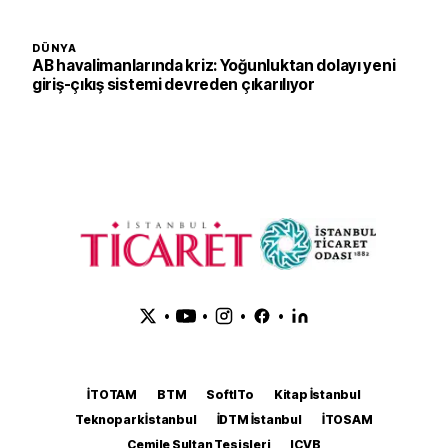
DÜNYA
AB havalimanlarında kriz: Yoğunluktan dolayı yeni
giriş-çıkış sistemi devreden çıkarılıyor
•
•
•
•
İTOTAM
BTM
SoftITo
Kitap İstanbul
Teknopark İstanbul
İDTM İstanbul
İTOSAM
Cemile Sultan Tesisleri
ICVB