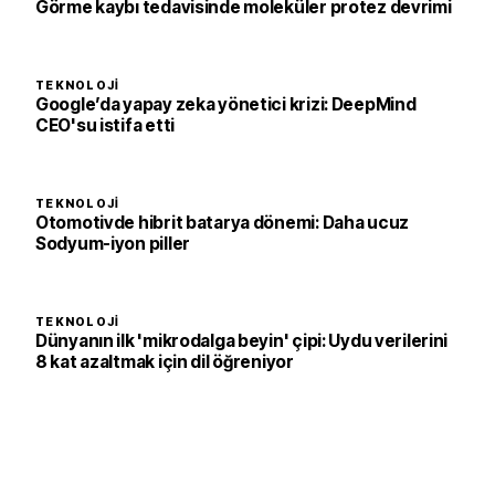
Görme kaybı tedavisinde moleküler protez devrimi
TEKNOLOJI
Google’da yapay zeka yönetici krizi: DeepMind
CEO'su istifa etti
TEKNOLOJI
Otomotivde hibrit batarya dönemi: Daha ucuz
Sodyum-iyon piller
TEKNOLOJI
Dünyanın ilk 'mikrodalga beyin' çipi: Uydu verilerini
8 kat azaltmak için dil öğreniyor