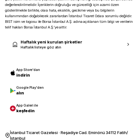
değerlendirilmelidir. İçeriklerin doğruluğu ve güncelliği için azami özen
gösterilmekle birlikte, olası hata, eksiklik, gecikme veya bu bilgilerin
kullanımından doğabilecek zararlardan İstanbul Ticaret Odası sorumlu değildir.
BIST isim ve logosu ile Borsa İstanbul A.Ş. adına açıklanan tüm bilgi ve verilerin
telif hakları Borsa İstanbul A.Ş.’ye aittir.
Haftalık yeni kurulan şirketler
Haftalık listeye göz atın
App Store'dan
indirin
Google Play'den
alın
App Galeri ile
keşfedin
İstanbul Ticaret Gazetesi · Reşadiye Cad. Eminönü 34112 Fatih/
İstanbul