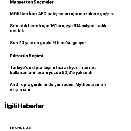
Manşetten Seçmeler
MGK’dan İran-ABD çatışmaları için müzakere çağrısı
Sıfır atık hedefi için 161 projeye 914 milyon liralık
destek
Son 70 yılın en güçlü El Nino’su geliyor
Editörün Seçimi
Türkiye'de dijitalleşme hızı artıyor: İnternet
kullananların oranı yüzde 92,3'e yükseldi
Anthropic geriliminde yeni adım: Mythos’a sınırlı
erişim izni
İlgili Haberler
TEKNOLOJI