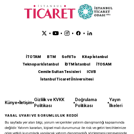
•
•
•
•
İTOTAM
BTM
SoftITo
Kitap İstanbul
Teknopark İstanbul
İDTM İstanbul
İTOSAM
Cemile Sultan Tesisleri
ICVB
İstanbul Ticaret Üniversitesi
Gizlilik ve KVKK
Doğrulama
Yayın
Künye
•
İletişim
•
•
•
Politikası
Politikası
İlkeleri
YASAL UYARI VE SORUMLULUK REDDİ
Bu sayfada yer alan bilgi, yorum ve içerikler yatırım danışmanlığı kapsamında
değildir. Yatırım kararları, kişisel mali durumunuz ile risk ve getiri tercihlerinize
göre yetkili kurumlarla yapılacak yatırım danışmanlığı sözleşmesi çerçevesinde