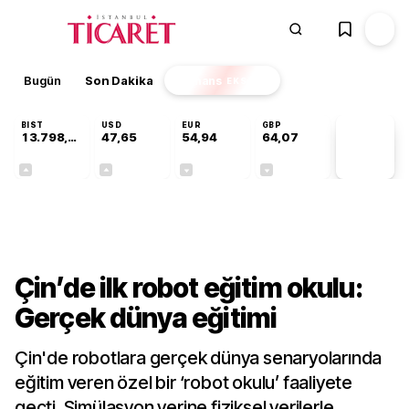
Bugün
Son Dakika
Finans
EKSTRA
BIST
USD
EUR
GBP
13.798,82
47,65
54,94
64,07
PİYASA
VERİLERİ
+0,70%
+0,04%
-0,13%
-0,16%
Teknoloji
Çin’de ilk robot eğitim okulu:
Gerçek dünya eğitimi
Çin'de robotlara gerçek dünya senaryolarında
eğitim veren özel bir ‘robot okulu’ faaliyete
geçti. Simülasyon yerine fiziksel verilerle