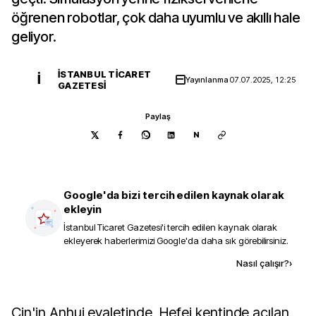
öğrenen robotlar, çok daha uyumlu ve akıllı hale
geliyor.
İSTANBUL TICARET
İ
Yayınlanma
07.07.2025, 12:25
GAZETESI
Paylaş
N
Google'da bizi tercih edilen kaynak olarak
ekleyin
İstanbul Ticaret Gazetesi
'i tercih edilen kaynak olarak
ekleyerek haberlerimizi Google'da daha sık görebilirsiniz.
Kaynak ekle
Nasıl çalışır?
›
Çin'in Anhui eyaletinde, Hefei kentinde açılan